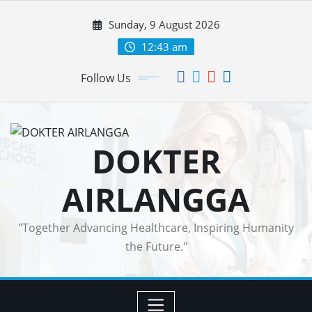
Skip
Sunday, 9 August 2026
to
content
12:43 am
Follow Us
DOKTER
AIRLANGGA
"Together Advancing Healthcare, Inspiring Humanity
the Future."