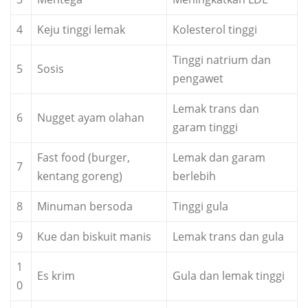
4
Keju tinggi lemak
Kolesterol tinggi
Tinggi natrium dan
5
Sosis
pengawet
Lemak trans dan
6
Nugget ayam olahan
garam tinggi
Fast food (burger,
Lemak dan garam
7
kentang goreng)
berlebih
8
Minuman bersoda
Tinggi gula
9
Kue dan biskuit manis
Lemak trans dan gula
1
Es krim
Gula dan lemak tinggi
0