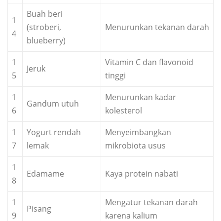
Buah beri
1
(stroberi,
Menurunkan tekanan darah
4
blueberry)
1
Vitamin C dan flavonoid
Jeruk
5
tinggi
1
Menurunkan kadar
Gandum utuh
6
kolesterol
1
Yogurt rendah
Menyeimbangkan
7
lemak
mikrobiota usus
1
Edamame
Kaya protein nabati
8
1
Mengatur tekanan darah
Pisang
9
karena kalium