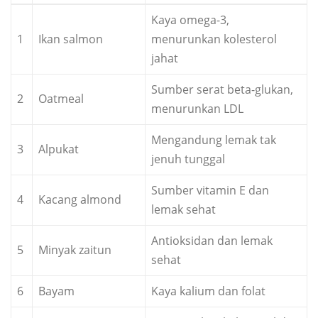
Kaya omega-3,
1
Ikan salmon
menurunkan kolesterol
jahat
Sumber serat beta-glukan,
2
Oatmeal
menurunkan LDL
Mengandung lemak tak
3
Alpukat
jenuh tunggal
Sumber vitamin E dan
4
Kacang almond
lemak sehat
Antioksidan dan lemak
5
Minyak zaitun
sehat
6
Bayam
Kaya kalium dan folat