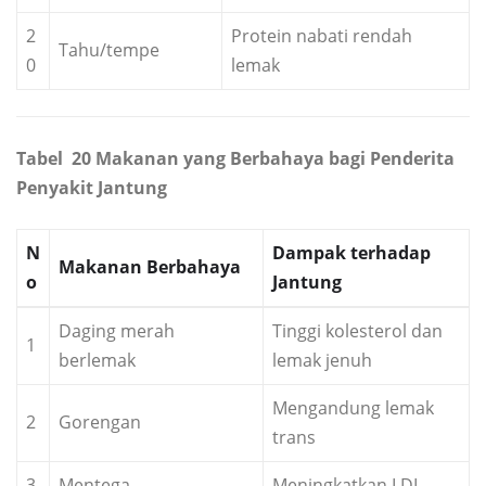
2
Protein nabati rendah
Tahu/tempe
0
lemak
Tabel 20 Makanan yang Berbahaya bagi Penderita
Penyakit Jantung
N
Dampak terhadap
Makanan Berbahaya
o
Jantung
Daging merah
Tinggi kolesterol dan
1
berlemak
lemak jenuh
Mengandung lemak
2
Gorengan
trans
3
Mentega
Meningkatkan LDL