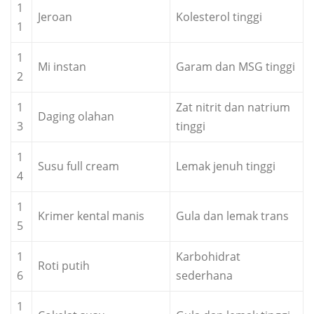
1
Jeroan
Kolesterol tinggi
1
1
Mi instan
Garam dan MSG tinggi
2
1
Zat nitrit dan natrium
Daging olahan
3
tinggi
1
Susu full cream
Lemak jenuh tinggi
4
1
Krimer kental manis
Gula dan lemak trans
5
1
Karbohidrat
Roti putih
6
sederhana
1