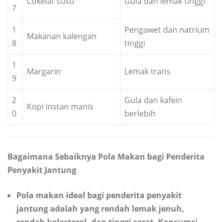
Cokelat susu
Gula dan lemak tinggi
7
1
Pengawet dan natrium
Makanan kalengan
8
tinggi
1
Margarin
Lemak trans
9
2
Gula dan kafein
Kopi instan manis
0
berlebih
Bagaimana Sebaiknya Pola Makan bagi Penderita
Penyakit Jantung
Pola makan ideal bagi penderita penyakit
jantung adalah yang rendah lemak jenuh,
rendah kolesterol, dan tinggi serat. Konsumsi