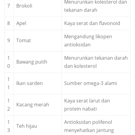
Menurunkan kolesterol dan
7
Brokoli
tekanan darah
8
Apel
Kaya serat dan flavonoid
Mengandung likopen
9
Tomat
antioksidan
1
Menurunkan tekanan darah
Bawang putih
0
dan kolesterol
1
Ikan sarden
Sumber omega-3 alami
1
1
Kaya serat larut dan
Kacang merah
2
protein nabati
1
Antioksidan polifenol
Teh hijau
3
menyehatkan jantung