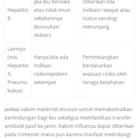
jika ibu berisiko
Diberikan bila
Hepatitis
atau tidak imun
indikasi riwayat atau
B
sebelumnya
status serologi
(konsultasi
menunjang
dokter)
Lainnya
(mis.
Hanya bila ada
Pertimbangkan
Hepatitis
indikasi
berdasarkan
A,
risiko/epidemi
evaluasi risiko oleh
Pneumo
setempat
tenaga kesehatan
kokus)
Jadwal vaksin maternal disusun untuk memaksimalkan
perlindungan bagi ibu sekaligus memfasilitasi transfer
antibodi pasif ke janin. Vaksin influenza dapat diberikan
pada trimester mana pun karena manfaat melindungi