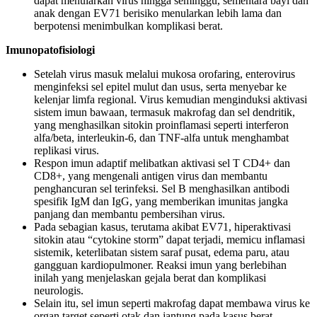
dapat menularkan virus hingga seminggu, sementara bayi dan
anak dengan EV71 berisiko menularkan lebih lama dan
berpotensi menimbulkan komplikasi berat.
Imunopatofisiologi
Setelah virus masuk melalui mukosa orofaring, enterovirus
menginfeksi sel epitel mulut dan usus, serta menyebar ke
kelenjar limfa regional. Virus kemudian menginduksi aktivasi
sistem imun bawaan, termasuk makrofag dan sel dendritik,
yang menghasilkan sitokin proinflamasi seperti interferon
alfa/beta, interleukin-6, dan TNF-alfa untuk menghambat
replikasi virus.
Respon imun adaptif melibatkan aktivasi sel T CD4+ dan
CD8+, yang mengenali antigen virus dan membantu
penghancuran sel terinfeksi. Sel B menghasilkan antibodi
spesifik IgM dan IgG, yang memberikan imunitas jangka
panjang dan membantu pembersihan virus.
Pada sebagian kasus, terutama akibat EV71, hiperaktivasi
sitokin atau “cytokine storm” dapat terjadi, memicu inflamasi
sistemik, keterlibatan sistem saraf pusat, edema paru, atau
gangguan kardiopulmoner. Reaksi imun yang berlebihan
inilah yang menjelaskan gejala berat dan komplikasi
neurologis.
Selain itu, sel imun seperti makrofag dapat membawa virus ke
organ target seperti otak dan jantung pada kasus berat,