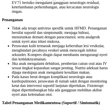
EV71 berisiko mengalami gangguan neurologis residual,
keterlambatan perkembangan, atau kecacatan neurologis
ringan.
Penanganan
Tidak ada terapi antivirus spesifik untuk HFMD. Penanganan
bersifat suportif dan simptomatik: menjaga hidrasi,
menurunkan demam dengan paracetamol, serta analgesik
untuk nyeri atau iritasi mukosa.
Perawatan kulit termasuk menjaga kebersihan lesi vesikular,
menghindari pecahnya vesikel untuk mencegah infeksi
sekunder. Kompres dingin dapat membantu mengurangi nyeri
dan ketidaknyamanan.
Jika anak mengalami dehidrasi, pemberian cairan oral atau IV
sesuai tingkat keparahan sangat penting. Nutrisi adekuat harus
dijaga meskipun anak mengalami kesulitan makan.
Pada kasus berat dengan komplikasi neurologis atau
kardiopulmoner, perawatan di rumah sakit dengan monitoring
ketat dan intervensi suportif lanjutan diperlukan. Fisioterapi
dapat dipertimbangkan bila ada gangguan mobilitas akibat
nyeri atau kelemahan otot.
Tabel Penanganan Medikamen­tosa (Suportif / Simtomatik)