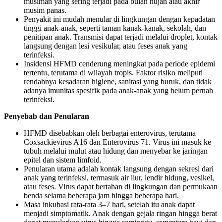
musiman yang sering terjadi pada bulan hujan atau akhir
musim panas.
Penyakit ini mudah menular di lingkungan dengan kepadatan
tinggi anak-anak, seperti taman kanak-kanak, sekolah, dan
penitipan anak. Transmisi dapat terjadi melalui droplet, kontak
langsung dengan lesi vesikular, atau feses anak yang
terinfeksi.
Insidensi HFMD cenderung meningkat pada periode epidemi
tertentu, terutama di wilayah tropis. Faktor risiko meliputi
rendahnya kesadaran higiene, sanitasi yang buruk, dan tidak
adanya imunitas spesifik pada anak-anak yang belum pernah
terinfeksi.
Penyebab dan Penularan
HFMD disebabkan oleh berbagai enterovirus, terutama
Coxsackievirus A16 dan Enterovirus 71. Virus ini masuk ke
tubuh melalui mulut atau hidung dan menyebar ke jaringan
epitel dan sistem limfoid.
Penularan utama adalah kontak langsung dengan sekresi dari
anak yang terinfeksi, termasuk air liur, lendir hidung, vesikel,
atau feses. Virus dapat bertahan di lingkungan dan permukaan
benda selama beberapa jam hingga beberapa hari.
Masa inkubasi rata-rata 3–7 hari, setelah itu anak dapat
menjadi simptomatik. Anak dengan gejala ringan hingga berat