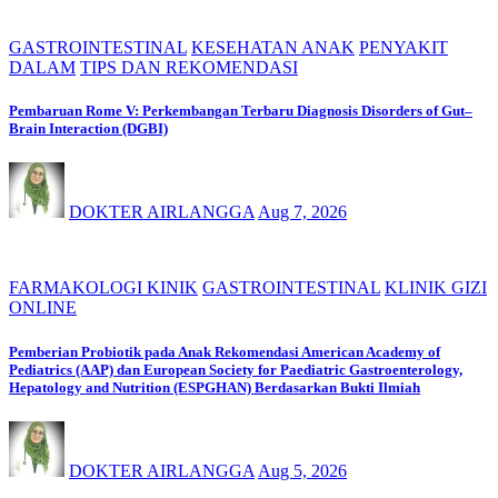
GASTROINTESTINAL
KESEHATAN ANAK
PENYAKIT
DALAM
TIPS DAN REKOMENDASI
Pembaruan Rome V: Perkembangan Terbaru Diagnosis Disorders of Gut–
Brain Interaction (DGBI)
DOKTER AIRLANGGA
Aug 7, 2026
FARMAKOLOGI KINIK
GASTROINTESTINAL
KLINIK GIZI
ONLINE
Pemberian Probiotik pada Anak Rekomendasi American Academy of
Pediatrics (AAP) dan European Society for Paediatric Gastroenterology,
Hepatology and Nutrition (ESPGHAN) Berdasarkan Bukti Ilmiah
DOKTER AIRLANGGA
Aug 5, 2026