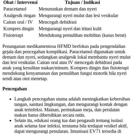
Obat / Intervensi
Tujuan / Indikasi
Paracetamol
Menurunkan demam dan nyeri
Analgesik ringan
Mengurangi nyeri mulut dan lesi vesikular
Cairan oral / IV
Mencegah dehidrasi
Kompres dingin
Mengurangi nyeri dan iritasi kulit
Fisioterapi
Mendukung pemulihan mobilitas (kasus berat)
Penanganan medikamentosa HFMD berfokus pada pengendalian
gejala dan pencegahan komplikasi. Paracetamol digunakan untuk
demam dan nyeri, sedangkan analgesik lokal membantu nyeri mulut
dan lesi vesikular. Cairan oral atau IV mencegah dehidrasi pada
anak yang kesulitan makan/minum. Kompres dingin dan fisioterapi
mendukung kenyamanan dan pemulihan fungsi motorik bila nyeri
sendi atau otot menetap.
Pencegahan
Langkah pencegahan utama adalah meningkatkan kebersihan
tangan, sanitasi lingkungan, dan mengurangi kontak dengan
anak terinfeksi. Mainan, permukaan meja, dan peralatan
makan harus dibersihkan secara rutin.
Selain itu, edukasi orang tua dan pengasuh tentang isolasi
anak selama fase infeksi, terutama bila terdapat vesikel aktif,
dapat mengurangi penularan. Imunisasi EV71 tersedia di