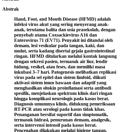
Abstrak
Hand, Foot, and Mouth Disease (HFMD) adalah
infeksi virus akut yang sering menyerang anak-
anak, terutama balita dan usia prasekolah, dengan
penyebab utama Coxsackievirus A16 dan
Enterovirus 71 (EV71). Penyakit ini ditandai oleh
demam, lesi vesikular pada tangan, kaki, dan
mulut, serta kadang disertai gejala gastrointestinal
ringan. HFMD ditularkan melalui kontak langsung
dengan sekresi pasien, termasuk air liur, lendir
hidung, vesikel, atau feses, dan memiliki masa
inkubasi 3–7 hari. Patogenesis melibatkan replikasi
virus pada sel epitel dan sistem limfoid, diikuti
aktivasi sistem imun bawaan dan adaptif yang
menghasilkan sitokin proinflamasi serta antibodi
spesifik, menjelaskan spektrum klinis dari ringan
hingga komplikasi neurologis pada kasus berat.
Diagnosis umumnya klinis, didukung pemeriksaan
RT-PCR atau serologi pada kasus tidak khas.
Penanganan bersifat suportif dan simptomatik,
termasuk hidrasi, penurunan demam, analgesik,
serta intervensi intensif pada kasus berat.
Pencegahan dilakukan melalui higiene tangan,