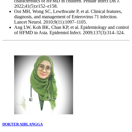
characteristics of HFMD in children. Pediatr Infect Dis J.
2022;41(5):e152–e158.
Ooi MH, Wong SC, Lewthwaite P, et al. Clinical features,
diagnosis, and management of Enterovirus 71 infection.
Lancet Neurol. 2010;9(11):1097–1105.
Ang LW, Koh BK, Chan KP, et al. Epidemiology and control
of HFMD in Asia. Epidemiol Infect. 2009;137(3):314–324.
DOKTER AIRLANGGA