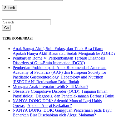
Go
TEREKOMENDASI
Anak Sangat Aktif, Sulit Fokus, dan Tidak Bisa Diam:
Apakah Hanya Aktif Biasa atau Sudah Mengarah ke ADHD?
Pembaruan Rome V: Perkembangan Terbaru Diagnosis
Disorders of Gut–Brain Interaction (DGBI)
Pemberian Probiotik pada Anak Rekomendasi American
Academy of Pediatrics (AAP) dan European Society for
Paediatric Gastroenterology, Hepatology and Nutrition
(ESPGHAN) Berdasarkan Bukti Ilmiah
Mengapa Anak Prematur Lebih Sulit Makan?
Obsessive-Compulsive Disorder (OCD): Tinjauan Ilmiah,
Patofisiologi, Diagnosis, dan Penatalaksanaan Berbasis Bukti
NANYA DONG DOK: Adenoid Muncul Lagi Habis
Operasi, Apakah Alergi Berkaitan ?
NANYA DONG, DOK: Gangguan Pencernaan pada Bayi:
Benarkah Bisa Disebabkan oleh Alergi Makanan?