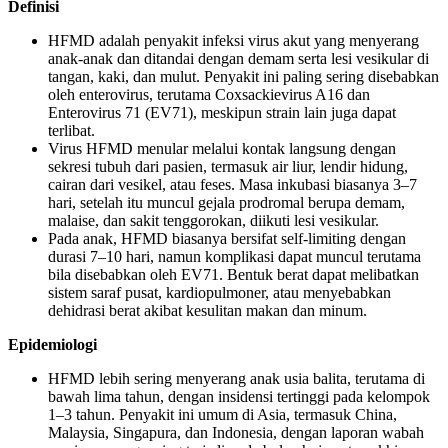
Definisi
HFMD adalah penyakit infeksi virus akut yang menyerang
anak-anak dan ditandai dengan demam serta lesi vesikular di
tangan, kaki, dan mulut. Penyakit ini paling sering disebabkan
oleh enterovirus, terutama Coxsackievirus A16 dan
Enterovirus 71 (EV71), meskipun strain lain juga dapat
terlibat.
Virus HFMD menular melalui kontak langsung dengan
sekresi tubuh dari pasien, termasuk air liur, lendir hidung,
cairan dari vesikel, atau feses. Masa inkubasi biasanya 3–7
hari, setelah itu muncul gejala prodromal berupa demam,
malaise, dan sakit tenggorokan, diikuti lesi vesikular.
Pada anak, HFMD biasanya bersifat self-limiting dengan
durasi 7–10 hari, namun komplikasi dapat muncul terutama
bila disebabkan oleh EV71. Bentuk berat dapat melibatkan
sistem saraf pusat, kardiopulmoner, atau menyebabkan
dehidrasi berat akibat kesulitan makan dan minum.
Epidemiologi
HFMD lebih sering menyerang anak usia balita, terutama di
bawah lima tahun, dengan insidensi tertinggi pada kelompok
1–3 tahun. Penyakit ini umum di Asia, termasuk China,
Malaysia, Singapura, dan Indonesia, dengan laporan wabah