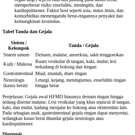
memperbesar risiko ensefalitis, meningitis, dan
kardiopulmoner. Faktor host seperti usia, status imun, dan
komorbiditas memengaruhi berat-ringannya penyakit dan
kemungkinan kronisitas.
Tabel Tanda dan Gejala
Sistem /
Tanda / Gejala
Kelompok
Sistem umum
Demam, malaise, anoreksia, sakit tenggorokan
Ruam vesikular di tangan, kaki, mulut; lesi
Kulit / Mukosa
terkadang di bokong dan lengan
Gastrointestinal
Mual, muntah, diare ringan
Neurologis
Letargi, kejang, meningismus, ensefalitis ringan
(kasus berat)
hingga berat
Penjelasan: Gejala awal HFMD biasanya demam ringan hingga
sedang disertai malaise. Lesi vesikular yang khas muncul di tangan,
kaki, dan mulut, kadang menjalar ke bokong atau ekstremitas lain.
Pada sebagian anak, gastrointestinal gejala ringan dapat menyertai,
sedangkan kasus berat ditandai gejala neurologis atau
kardiopulmoner.
Diagnosis