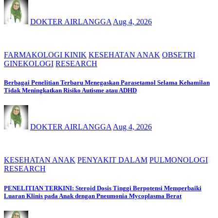
DOKTER AIRLANGGA
Aug 4, 2026
FARMAKOLOGI KINIK
KESEHATAN ANAK
OBSETRI
GINEKOLOGI
RESEARCH
Berbagai Penelitian Terbaru Menegaskan Parasetamol Selama Kehamilan
Tidak Meningkatkan Risiko Autisme atau ADHD
DOKTER AIRLANGGA
Aug 4, 2026
KESEHATAN ANAK
PENYAKIT DALAM
PULMONOLOGI
RESEARCH
PENELITIAN TERKINI: Steroid Dosis Tinggi Berpotensi Memperbaiki
Luaran Klinis pada Anak dengan Pneumonia Mycoplasma Berat