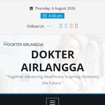
Skip
Thursday, 6 August 2026
to
content
4:38 pm
Follow Us
DOKTER
AIRLANGGA
"Together Advancing Healthcare, Inspiring Humanity
the Future."