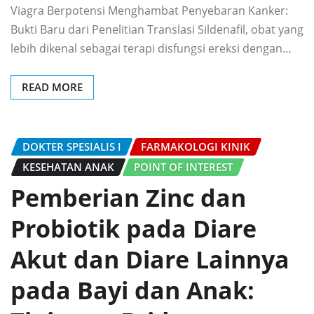
Viagra Berpotensi Menghambat Penyebaran Kanker:
Bukti Baru dari Penelitian Translasi Sildenafil, obat yang
lebih dikenal sebagai terapi disfungsi ereksi dengan…
READ MORE
DOKTER SPESIALIS I
FARMAKOLOGI KINIK
KESEHATAN ANAK
POINT OF INTEREST
Pemberian Zinc dan
Probiotik pada Diare
Akut dan Diare Lainnya
pada Bayi dan Anak: