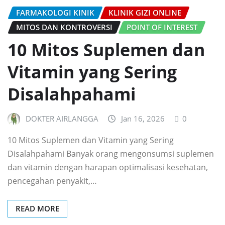
FARMAKOLOGI KINIK
KLINIK GIZI ONLINE
MITOS DAN KONTROVERSI
POINT OF INTEREST
10 Mitos Suplemen dan
Vitamin yang Sering
Disalahpahami
DOKTER AIRLANGGA
Jan 16, 2026
0
10 Mitos Suplemen dan Vitamin yang Sering
Disalahpahami Banyak orang mengonsumsi suplemen
dan vitamin dengan harapan optimalisasi kesehatan,
pencegahan penyakit,…
READ MORE