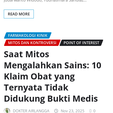
Judarwanto Widodo, Yudhasmara Sandiaz…
READ MORE
FARMAKOLOGI KINIK
MITOS DAN KONTROVERSI
POINT OF INTEREST
Saat Mitos
Mengalahkan Sains: 10
Klaim Obat yang
Ternyata Tidak
Didukung Bukti Medis
DOKTER AIRLANGGA
Nov 23, 2025
0