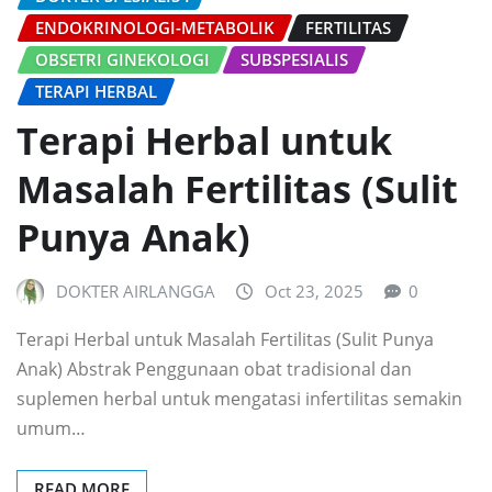
ENDOKRINOLOGI-METABOLIK
FERTILITAS
OBSETRI GINEKOLOGI
SUBSPESIALIS
TERAPI HERBAL
Terapi Herbal untuk
Masalah Fertilitas (Sulit
Punya Anak)
DOKTER AIRLANGGA
Oct 23, 2025
0
Terapi Herbal untuk Masalah Fertilitas (Sulit Punya
Anak) Abstrak Penggunaan obat tradisional dan
suplemen herbal untuk mengatasi infertilitas semakin
umum…
READ MORE