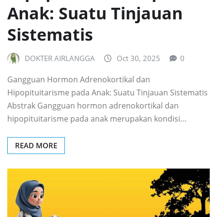
Anak: Suatu Tinjauan
Sistematis
DOKTER AIRLANGGA
Oct 30, 2025
0
Gangguan Hormon Adrenokortikal dan
Hipopituitarisme pada Anak: Suatu Tinjauan Sistematis
Abstrak Gangguan hormon adrenokortikal dan
hipopituitarisme pada anak merupakan kondisi…
READ MORE