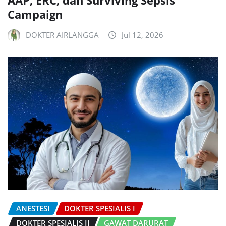
AAP, ERC, dan Surviving Sepsis
Campaign
DOKTER AIRLANGGA
Jul 12, 2026
ANESTESI
DOKTER SPESIALIS I
DOKTER SPESIALIS II
GAWAT DARURAT