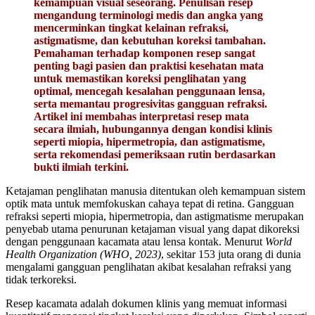
kemampuan visual seseorang. Penulisan resep
mengandung terminologi medis dan angka yang
mencerminkan tingkat kelainan refraksi,
astigmatisme, dan kebutuhan koreksi tambahan.
Pemahaman terhadap komponen resep sangat
penting bagi pasien dan praktisi kesehatan mata
untuk memastikan koreksi penglihatan yang
optimal, mencegah kesalahan penggunaan lensa,
serta memantau progresivitas gangguan refraksi.
Artikel ini membahas interpretasi resep mata
secara ilmiah, hubungannya dengan kondisi klinis
seperti miopia, hipermetropia, dan astigmatisme,
serta rekomendasi pemeriksaan rutin berdasarkan
bukti ilmiah terkini.
Ketajaman penglihatan manusia ditentukan oleh kemampuan sistem
optik mata untuk memfokuskan cahaya tepat di retina. Gangguan
refraksi seperti miopia, hipermetropia, dan astigmatisme merupakan
penyebab utama penurunan ketajaman visual yang dapat dikoreksi
dengan penggunaan kacamata atau lensa kontak. Menurut
World
Health Organization (WHO, 2023)
, sekitar 153 juta orang di dunia
mengalami gangguan penglihatan akibat kesalahan refraksi yang
tidak terkoreksi.
Resep kacamata adalah dokumen klinis yang memuat informasi