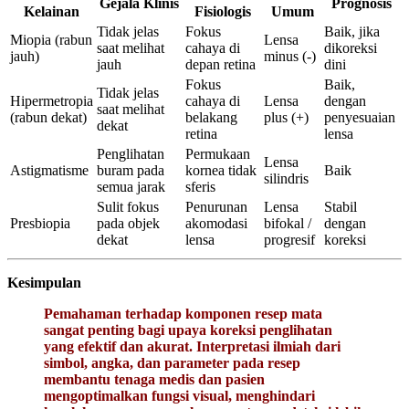
Gejala Klinis
Prognosis
Kelainan
Fisiologis
Umum
Tidak jelas
Fokus
Baik, jika
Miopia (rabun
Lensa
saat melihat
cahaya di
dikoreksi
jauh)
minus (-)
jauh
depan retina
dini
Fokus
Baik,
Tidak jelas
Hipermetropia
cahaya di
Lensa
dengan
saat melihat
(rabun dekat)
belakang
plus (+)
penyesuaian
dekat
retina
lensa
Penglihatan
Permukaan
Lensa
Astigmatisme
buram pada
kornea tidak
Baik
silindris
semua jarak
sferis
Sulit fokus
Penurunan
Lensa
Stabil
Presbiopia
pada objek
akomodasi
bifokal /
dengan
dekat
lensa
progresif
koreksi
Kesimpulan
Pemahaman terhadap komponen resep mata
sangat penting bagi upaya koreksi penglihatan
yang efektif dan akurat. Interpretasi ilmiah dari
simbol, angka, dan parameter pada resep
membantu tenaga medis dan pasien
mengoptimalkan fungsi visual, menghindari