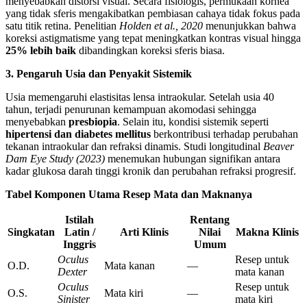
menyebabkan distorsi visual. Secara fisiologis, permukaan kornea
yang tidak sferis mengakibatkan pembiasan cahaya tidak fokus pada
satu titik retina. Penelitian
Holden et al., 2020
menunjukkan bahwa
koreksi astigmatisme yang tepat meningkatkan kontras visual hingga
25% lebih baik
dibandingkan koreksi sferis biasa.
3. Pengaruh Usia dan Penyakit Sistemik
Usia memengaruhi elastisitas lensa intraokular. Setelah usia 40
tahun, terjadi penurunan kemampuan akomodasi sehingga
menyebabkan
presbiopia
. Selain itu, kondisi sistemik seperti
hipertensi dan diabetes mellitus
berkontribusi terhadap perubahan
tekanan intraokular dan refraksi dinamis. Studi longitudinal
Beaver
Dam Eye Study (2023)
menemukan hubungan signifikan antara
kadar glukosa darah tinggi kronik dan perubahan refraksi progresif.
Tabel Komponen Utama Resep Mata dan Maknanya
Istilah
Rentang
Singkatan
Latin /
Arti Klinis
Nilai
Makna Klinis
Inggris
Umum
Oculus
Resep untuk
O.D.
Mata kanan
—
Dexter
mata kanan
Oculus
Resep untuk
O.S.
Mata kiri
—
Sinister
mata kiri