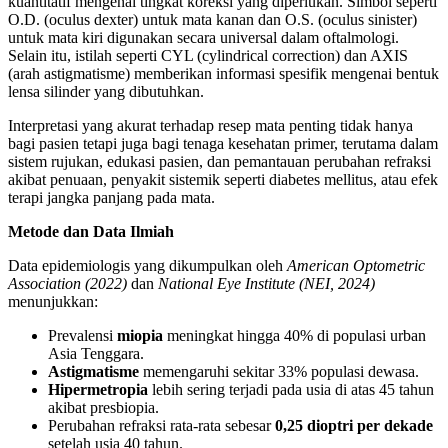
kuantitatif mengenai tingkat koreksi yang diperlukan. Simbol seperti
O.D. (oculus dexter) untuk mata kanan dan O.S. (oculus sinister)
untuk mata kiri digunakan secara universal dalam oftalmologi.
Selain itu, istilah seperti CYL (cylindrical correction) dan AXIS
(arah astigmatisme) memberikan informasi spesifik mengenai bentuk
lensa silinder yang dibutuhkan.
Interpretasi yang akurat terhadap resep mata penting tidak hanya
bagi pasien tetapi juga bagi tenaga kesehatan primer, terutama dalam
sistem rujukan, edukasi pasien, dan pemantauan perubahan refraksi
akibat penuaan, penyakit sistemik seperti diabetes mellitus, atau efek
terapi jangka panjang pada mata.
Metode dan Data Ilmiah
Data epidemiologis yang dikumpulkan oleh
American Optometric
Association (2022)
dan
National Eye Institute (NEI, 2024)
menunjukkan:
Prevalensi
miopia
meningkat hingga 40% di populasi urban
Asia Tenggara.
Astigmatisme
memengaruhi sekitar 33% populasi dewasa.
Hipermetropia
lebih sering terjadi pada usia di atas 45 tahun
akibat presbiopia.
Perubahan refraksi rata-rata sebesar
0,25 dioptri per dekade
setelah usia 40 tahun.