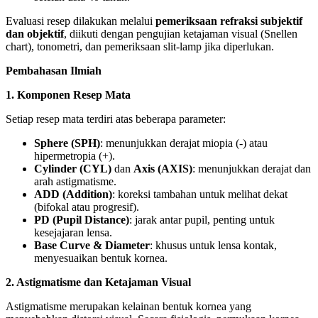
Evaluasi resep dilakukan melalui
pemeriksaan refraksi subjektif
dan objektif
, diikuti dengan pengujian ketajaman visual (Snellen
chart), tonometri, dan pemeriksaan slit-lamp jika diperlukan.
Pembahasan Ilmiah
1. Komponen Resep Mata
Setiap resep mata terdiri atas beberapa parameter:
Sphere (SPH)
: menunjukkan derajat miopia (-) atau
hipermetropia (+).
Cylinder (CYL)
dan
Axis (AXIS)
: menunjukkan derajat dan
arah astigmatisme.
ADD (Addition)
: koreksi tambahan untuk melihat dekat
(bifokal atau progresif).
PD (Pupil Distance)
: jarak antar pupil, penting untuk
kesejajaran lensa.
Base Curve & Diameter
: khusus untuk lensa kontak,
menyesuaikan bentuk kornea.
2. Astigmatisme dan Ketajaman Visual
Astigmatisme merupakan kelainan bentuk kornea yang