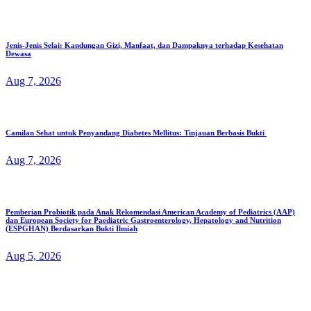
Jenis-Jenis Selai: Kandungan Gizi, Manfaat, dan Dampaknya terhadap Kesehatan
Dewasa
Aug 7, 2026
Camilan Sehat untuk Penyandang Diabetes Mellitus: Tinjauan Berbasis Bukti
Aug 7, 2026
Pemberian Probiotik pada Anak Rekomendasi American Academy of Pediatrics (AAP)
dan European Society for Paediatric Gastroenterology, Hepatology and Nutrition
(ESPGHAN) Berdasarkan Bukti Ilmiah
Aug 5, 2026