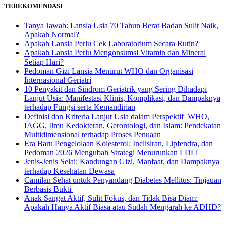
TEREKOMENDASI
Tanya Jawab: Lansia Usia 70 Tahun Berat Badan Sulit Naik,
Apakah Normal?
Apakah Lansia Perlu Cek Laboratorium Secara Rutin?
Apakah Lansia Perlu Mengonsumsi Vitamin dan Mineral
Setiap Hari?
Pedoman Gizi Lansia Menurut WHO dan Organisasi
Internasional Geriatri
10 Penyakit dan Sindrom Geriatrik yang Sering Dihadapi
Lanjut Usia: Manifestasi Klinis, Komplikasi, dan Dampaknya
terhadap Fungsi serta Kemandirian
Definisi dan Kriteria Lanjut Usia dalam Perspektif WHO,
IAGG, Ilmu Kedokteran, Gerontologi, dan Islam: Pendekatan
Multidimensional terhadap Proses Penuaan
Era Baru Pengelolaan Kolesterol: Inclisiran, Lipfendra, dan
Pedoman 2026 Mengubah Strategi Menurunkan LDLl
Jenis-Jenis Selai: Kandungan Gizi, Manfaat, dan Dampaknya
terhadap Kesehatan Dewasa
Camilan Sehat untuk Penyandang Diabetes Mellitus: Tinjauan
Berbasis Bukti
Anak Sangat Aktif, Sulit Fokus, dan Tidak Bisa Diam:
Apakah Hanya Aktif Biasa atau Sudah Mengarah ke ADHD?