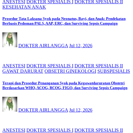
ANESTESI
DOKTER SPESIALIS I
DOKTER SPESIALIS II
KESEHATAN ANAK
Prosedur Tata Laksana Syok pada Neonatus, Bayi, dan Anak: Pendekatan
Berbasis Pedoman PALS, AAP, ERC, dan Surviving Sepsis Campaign
DOKTER AIRLANGGA
Jul 12, 2026
ANESTESI
DOKTER SPESIALIS I
DOKTER SPESIALIS II
GAWAT DARURAT
OBSETRI GINEKOLOGI
SUBSPESIALIS
Terapi dan Prosedur Penanganan Syok pada Kegawatdaruratan Obstetri
Berdasarkan WHO, ACOG, RCOG, FIGO, dan Surviving Sepsis Campaign
DOKTER AIRLANGGA
Jul 12, 2026
ANESTESI
DOKTER SPESIALIS I
DOKTER SPESIALIS II