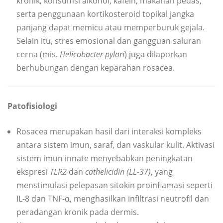
kronik, konsumsi alkohol, kafein, makanan pedas,
serta penggunaan kortikosteroid topikal jangka
panjang dapat memicu atau memperburuk gejala.
Selain itu, stres emosional dan gangguan saluran
cerna (mis.
Helicobacter pylori
) juga dilaporkan
berhubungan dengan keparahan rosacea.
Patofisiologi
Rosacea merupakan hasil dari interaksi kompleks
antara sistem imun, saraf, dan vaskular kulit. Aktivasi
sistem imun innate menyebabkan peningkatan
ekspresi
TLR2
dan
cathelicidin (LL-37)
, yang
menstimulasi pelepasan sitokin proinflamasi seperti
IL-8 dan TNF-α, menghasilkan infiltrasi neutrofil dan
peradangan kronik pada dermis.