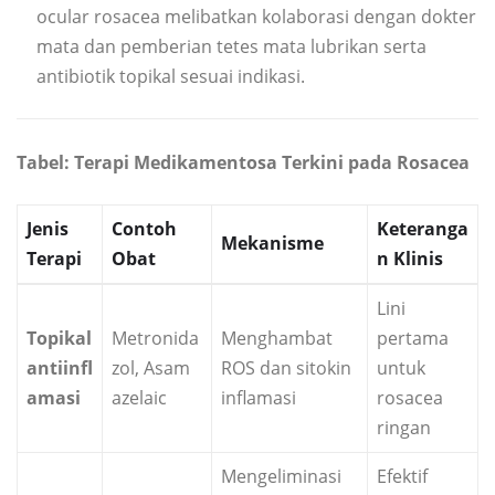
ocular rosacea melibatkan kolaborasi dengan dokter
mata dan pemberian tetes mata lubrikan serta
antibiotik topikal sesuai indikasi.
Tabel: Terapi Medikamentosa Terkini pada Rosacea
Jenis
Contoh
Keteranga
Mekanisme
Terapi
Obat
n Klinis
Lini
Topikal
Metronida
Menghambat
pertama
antiinfl
zol, Asam
ROS dan sitokin
untuk
amasi
azelaic
inflamasi
rosacea
ringan
Mengeliminasi
Efektif