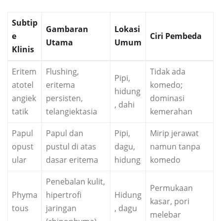
Subtip
Gambaran
Lokasi
e
Ciri Pembeda
Utama
Umum
Klinis
Eritem
Flushing,
Tidak ada
Pipi,
atotel
eritema
komedo;
hidung
angiek
persisten,
dominasi
, dahi
tatik
telangiektasia
kemerahan
Papul
Papul dan
Pipi,
Mirip jerawat
opust
pustul di atas
dagu,
namun tanpa
ular
dasar eritema
hidung
komedo
Penebalan kulit,
Permukaan
Phyma
hipertrofi
Hidung
kasar, pori
tous
jaringan
, dagu
melebar