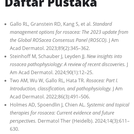
Daftar Pustaka
Gallo RL, Granstein RD, Kang S, et al.
Standard
management options for rosacea: The 2023 update from
the Global ROSacea Consensus Panel (ROSCO).
J Am
Acad Dermatol. 2023;89(2):345–362.
Steinhoff M, Schauber J, Leyden JJ.
New insights into
rosacea pathophysiology: A review of recent discoveries.
J
Am Acad Dermatol. 2024;90(1):12–25.
Two AM, Wu W, Gallo RL, Hata TR.
Rosacea: Part I.
Introduction, classification, and pathophysiology.
J Am
Acad Dermatol. 2022;86(3):491–506.
Holmes AD, Spoendlin J, Chien AL.
Systemic and topical
therapies for rosacea: Current evidence and future
perspectives.
Dermatol Ther (Heidelb). 2024;14(3):611–
630.