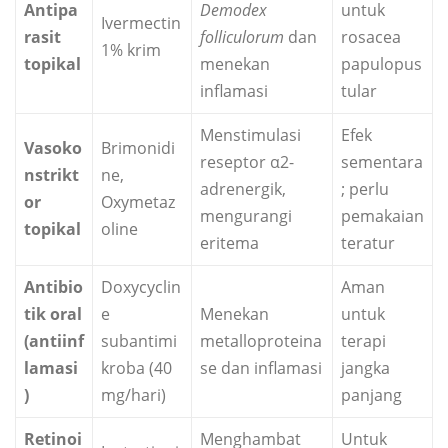
Antipa
Demodex
untuk
Ivermectin
rasit
folliculorum
dan
rosacea
1% krim
topikal
menekan
papulopus
inflamasi
tular
Menstimulasi
Efek
Vasoko
Brimonidi
reseptor α2-
sementara
nstrikt
ne,
adrenergik,
; perlu
or
Oxymetaz
mengurangi
pemakaian
topikal
oline
eritema
teratur
Antibio
Doxycyclin
Aman
tik oral
e
Menekan
untuk
(antiinf
subantimi
metalloproteina
terapi
lamasi
kroba (40
se dan inflamasi
jangka
)
mg/hari)
panjang
Retinoi
Menghambat
Untuk