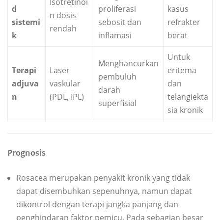
Isotretinoi
d
proliferasi
kasus
n dosis
sistemi
sebosit dan
refrakter
rendah
k
inflamasi
berat
Untuk
Menghancurkan
Terapi
Laser
eritema
pembuluh
adjuva
vaskular
dan
darah
n
(PDL, IPL)
telangiekta
superfisial
sia kronik
Prognosis
Rosacea merupakan penyakit kronik yang tidak
dapat disembuhkan sepenuhnya, namun dapat
dikontrol dengan terapi jangka panjang dan
penghindaran faktor pemicu. Pada sebagian besar