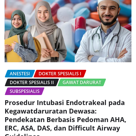
ANESTESI
DOKTER SPESIALIS I
DOKTER SPESIALIS II
GAWAT DARURAT
SUBSPESIALIS
Prosedur Intubasi Endotrakeal pada
Kegawatdaruratan Dewasa:
Pendekatan Berbasis Pedoman AHA,
ERC, ASA, DAS, dan Difficult Airway