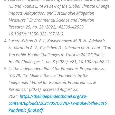
H., and Younis I., “A Review of the Global Climate Change
Impacts, Adaptation, and Sustainable Mitigation
Measures,” Environmental Science and Pollution
Research 29, no. 28 (2022): 42539–42559,
10.1007/s11356-022-19718-6.
Lucero‐Prisno D. E. I., Kouwenhoven M. B. N., Adebisi Y.
A., Miranda A. V., Gyeltshen D., Suleman M. H., et al., “Top
Ten Public Health Challenges to Track in 2022,” Public
Health Challenges 1, no. 3 (2022): e21, 10.1002/puh2.21.
4.
The Independent Panel for Pandemic Preparedness ,
“COVID‐19: Make it the Last Pandemic by the
Independent Panel for Pandemic Preparedness &
Response,” (2021), accessed August 23,
2024,
https://theindependentpanel.org/wp‐
content/uploads/2021/05/COVID‐19‐Make‐it‐the‐Last‐
Pandemic_final.pdf
.