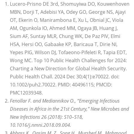
Lucero-Prisno DE 3rd, Shomuyiwa DO, Kouwenhoven
MBN, Dorji T, Adebisi YA, Odey GO, George NS, Ajayi
OT, Ekerin O, Manirambona E, Xu L, Obnial JC, Viola
AM, Ogunkola IO, Ahmed MM, Ogaya JB, Huang J,
Sium AF, Suntay MLR, Chung WK, De Paz PIV, Elmi
HSA, Hersi OO, Gabaake KP, Baricaua T, Dirie NI,
Yepes PIG, Wilson DJ, Tofaeono-Pifeleti R, Tapia EDT,
Wong MC. Top 10 Public Health Challenges for 2024:
Charting a New Direction for Global Health Security.
Public Health Chall. 2024 Dec 30;4(1):e70022. doi:
10.1002/puh2.70022. PMID: 40496115; PMCID:
PMC12039348.
Fenollar F. and Mediannikov O., “Emerging Infectious
Diseases in Africa in the 21st Century,” New Microbes and
New Infections 26 (2018): S10–S18,
10.1016/j.nmni.2018.09.004.
Abbass K., Qasim M. Z., Song H., Murshed M., Mahmood