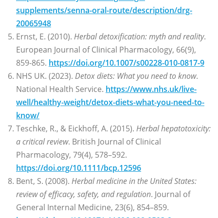
supplements/senna-oral-route/description/drg-
20065948
Ernst, E. (2010).
Herbal detoxification: myth and reality
.
European Journal of Clinical Pharmacology, 66(9),
859-865.
https://doi.org/10.1007/s00228-010-0817-9
NHS UK. (2023).
Detox diets: What you need to know
.
National Health Service.
https://www.nhs.uk/live-
well/healthy-weight/detox-diets-what-you-need-to-
know/
Teschke, R., & Eickhoff, A. (2015).
Herbal hepatotoxicity:
a critical review
. British Journal of Clinical
Pharmacology, 79(4), 578–592.
https://doi.org/10.1111/bcp.12596
Bent, S. (2008).
Herbal medicine in the United States:
review of efficacy, safety, and regulation
. Journal of
General Internal Medicine, 23(6), 854–859.