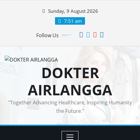
Skip
Sunday, 9 August 2026
to
content
7:51 am
Follow Us
DOKTER
AIRLANGGA
"Together Advancing Healthcare, Inspiring Humanity
the Future."