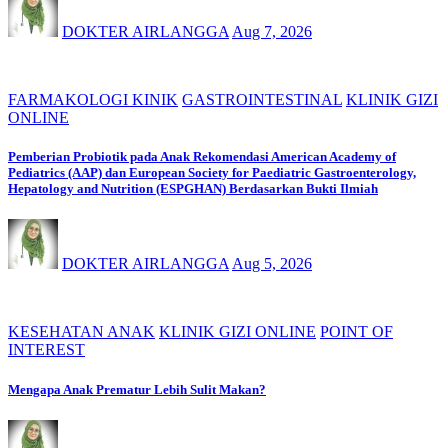
DOKTER AIRLANGGA
Aug 7, 2026
FARMAKOLOGI KINIK
GASTROINTESTINAL
KLINIK GIZI
ONLINE
Pemberian Probiotik pada Anak Rekomendasi American Academy of
Pediatrics (AAP) dan European Society for Paediatric Gastroenterology,
Hepatology and Nutrition (ESPGHAN) Berdasarkan Bukti Ilmiah
DOKTER AIRLANGGA
Aug 5, 2026
KESEHATAN ANAK
KLINIK GIZI ONLINE
POINT OF
INTEREST
Mengapa Anak Prematur Lebih Sulit Makan?