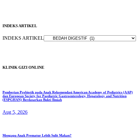
INDEKS ARTIKEL
INDEKS ARTIKEL
KLINIK GIZI ONLINE
Pemberian Probiotik pada Anak Rekomendasi American Academy of Pediatrics (AAP)
dan European Society for Paediatric Gastroenterology, Hepatology and Nutrition
(ESPGHAN) Berdasarkan Bukti Ilmiah
Aug 5, 2026
Mengapa Anak Prematur Lebih Sulit Makan?