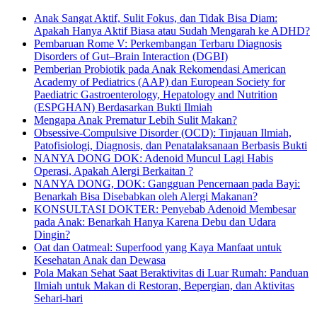
Anak Sangat Aktif, Sulit Fokus, dan Tidak Bisa Diam:
Apakah Hanya Aktif Biasa atau Sudah Mengarah ke ADHD?
Pembaruan Rome V: Perkembangan Terbaru Diagnosis
Disorders of Gut–Brain Interaction (DGBI)
Pemberian Probiotik pada Anak Rekomendasi American
Academy of Pediatrics (AAP) dan European Society for
Paediatric Gastroenterology, Hepatology and Nutrition
(ESPGHAN) Berdasarkan Bukti Ilmiah
Mengapa Anak Prematur Lebih Sulit Makan?
Obsessive-Compulsive Disorder (OCD): Tinjauan Ilmiah,
Patofisiologi, Diagnosis, dan Penatalaksanaan Berbasis Bukti
NANYA DONG DOK: Adenoid Muncul Lagi Habis
Operasi, Apakah Alergi Berkaitan ?
NANYA DONG, DOK: Gangguan Pencernaan pada Bayi:
Benarkah Bisa Disebabkan oleh Alergi Makanan?
KONSULTASI DOKTER: Penyebab Adenoid Membesar
pada Anak: Benarkah Hanya Karena Debu dan Udara
Dingin?
Oat dan Oatmeal: Superfood yang Kaya Manfaat untuk
Kesehatan Anak dan Dewasa
Pola Makan Sehat Saat Beraktivitas di Luar Rumah: Panduan
Ilmiah untuk Makan di Restoran, Bepergian, dan Aktivitas
Sehari-hari