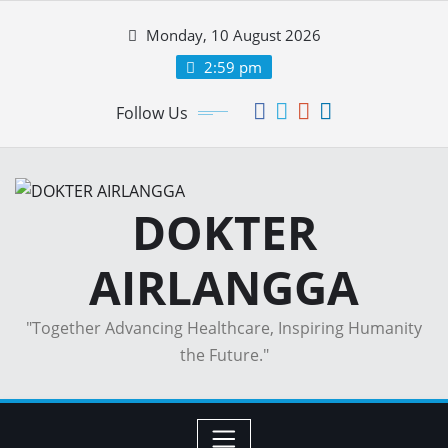
Skip
Monday, 10 August 2026
to
content
2:59 pm
Follow Us
DOKTER
AIRLANGGA
"Together Advancing Healthcare, Inspiring Humanity
the Future."