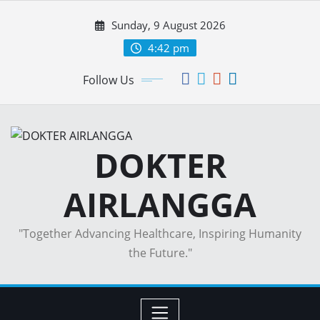
Skip
Sunday, 9 August 2026
to
content
4:42 pm
Follow Us
DOKTER
AIRLANGGA
"Together Advancing Healthcare, Inspiring Humanity
the Future."