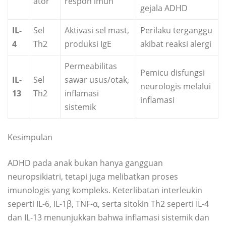
ator
respon imun
gejala ADHD
IL-
Sel
Aktivasi sel mast,
Perilaku terganggu
4
Th2
produksi IgE
akibat reaksi alergi
Permeabilitas
Pemicu disfungsi
IL-
Sel
sawar usus/otak,
neurologis melalui
13
Th2
inflamasi
inflamasi
sistemik
Kesimpulan
ADHD pada anak bukan hanya gangguan
neuropsikiatri, tetapi juga melibatkan proses
imunologis yang kompleks. Keterlibatan interleukin
seperti IL-6, IL-1β, TNF-α, serta sitokin Th2 seperti IL-4
dan IL-13 menunjukkan bahwa inflamasi sistemik dan