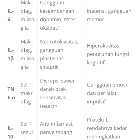
Makr
Gangguan
IL-
ofag,
keseimbangan
Inatensi, gangguan
6
mikro
dopamin, stres
memori
glia
oksidatif
Makr
Neurotoksisitas,
Hiperaktivitas,
IL-
ofag,
gangguan
penurunan fungsi
1β
mikro
plastisitas
kognitif
glia
sinaptik
Disrupsi sawar
Sel T,
Gangguan emosi
TN
darah otak,
makr
dan perilaku
F-α
sensitivitas
ofag
impulsif
neuron
Protektif;
Sel T
Anti-inflamasi,
IL-
rendahnya kadar
regul
penyeimbang
10
meningkatkan