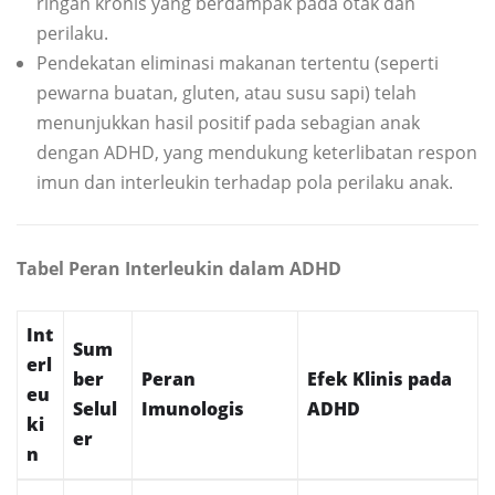
ringan kronis yang berdampak pada otak dan
perilaku.
Pendekatan eliminasi makanan tertentu (seperti
pewarna buatan, gluten, atau susu sapi) telah
menunjukkan hasil positif pada sebagian anak
dengan ADHD, yang mendukung keterlibatan respon
imun dan interleukin terhadap pola perilaku anak.
Tabel Peran Interleukin dalam ADHD
Int
Sum
erl
ber
Peran
Efek Klinis pada
eu
Selul
Imunologis
ADHD
ki
er
n