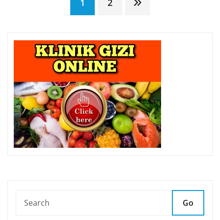
Posts
1
2
pagination
Go