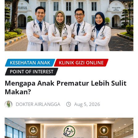
KESEHATAN ANAK
KLINIK GIZI ONLINE
POINT OF INTEREST
Mengapa Anak Prematur Lebih Sulit
Makan?
DOKTER AIRLANGGA
Aug 5, 2026