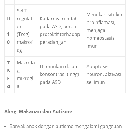
Sel T
Menekan sitokin
IL
regulat
Kadarnya rendah
proinflamasi,
-
or
pada ASD, peran
menjaga
1
(Treg),
protektif terhadap
homeostasis
0
makrof
peradangan
imun
ag
T
Makrofa
Ditemukan dalam
Apoptosis
N
g,
konsentrasi tinggi
neuron, aktivasi
F-
mikrogli
pada ASD
sel imun
α
a
Alergi Makanan dan Autisme
Banyak anak dengan autisme mengalami gangguan