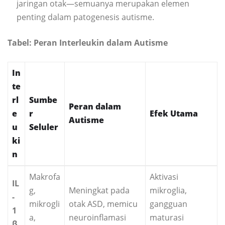
jaringan otak—semuanya merupakan elemen
penting dalam patogenesis autisme.
Tabel: Peran Interleukin dalam Autisme
In
te
rl
Sumbe
Peran dalam
e
r
Efek Utama
Autisme
u
Seluler
ki
n
Makrofa
Aktivasi
IL
g,
Meningkat pada
mikroglia,
-
mikrogli
otak ASD, memicu
gangguan
1
a,
neuroinflamasi
maturasi
β