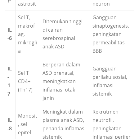
astrosit
neuron
Sel T,
Gangguan
Ditemukan tinggi
makrof
sinaptogenesis,
IL
di cairan
ag,
peningkatan
-6
serebrospinal
mikrogli
permeabilitas
anak ASD
a
BBB
Berperan dalam
IL
Gangguan
Sel T
ASD prenatal,
-
perilaku sosial,
CD4+
meningkatkan
1
inflamasi
(Th17)
inflamasi otak
7
sistemik
janin
Meningkat dalam
Rekrutmen
Monosit
IL
plasma anak ASD,
neutrofil,
, sel
-8
penanda inflamasi
peningkatan
epitel
sistemik
inflamasi perifer