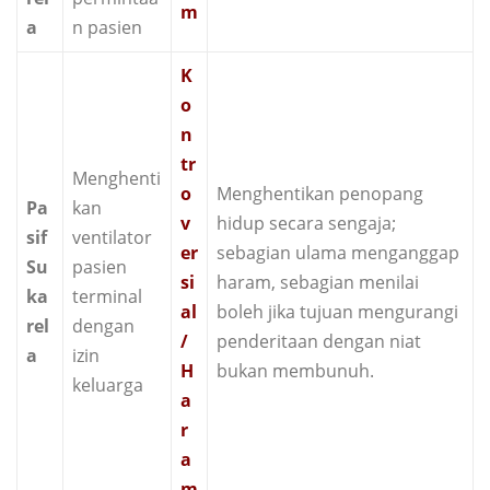
m
a
n pasien
K
o
n
tr
Menghenti
o
Menghentikan penopang
Pa
kan
v
hidup secara sengaja;
sif
ventilator
er
sebagian ulama menganggap
Su
pasien
si
haram, sebagian menilai
ka
terminal
al
boleh jika tujuan mengurangi
rel
dengan
/
penderitaan dengan niat
a
izin
H
bukan membunuh.
keluarga
a
r
a
m