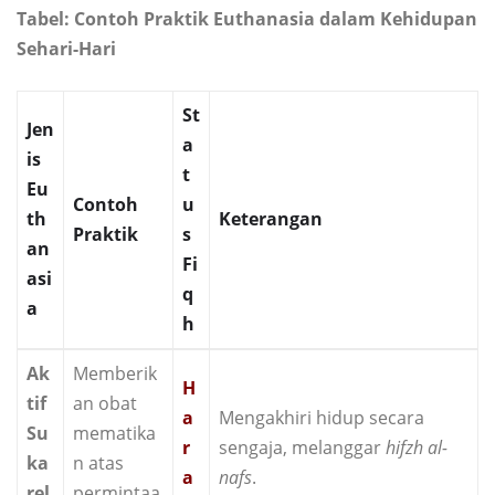
Tabel: Contoh Praktik Euthanasia dalam Kehidupan
Sehari-Hari
St
Jen
a
is
t
Eu
Contoh
u
th
Keterangan
Praktik
s
an
Fi
asi
q
a
h
Ak
Memberik
H
tif
an obat
a
Mengakhiri hidup secara
Su
mematika
r
sengaja, melanggar
hifzh al-
ka
n atas
a
nafs
.
rel
permintaa