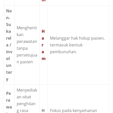
No
n-
Su
Menghenti
ka
H
kan
rel
a
Melanggar hak hidup pasien,
perawatan
a /
r
termasuk bentuk
tanpa
Inv
a
pembunuhan.
persetujua
ol
m
n pasien
un
tar
y
Menyediak
Pe
an obat
ra
penghilan
wa
g rasa
H
Fokus pada kenyamanan