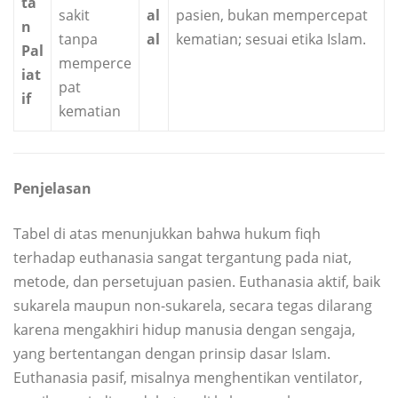
ta
sakit
al
pasien, bukan mempercepat
n
tanpa
al
kematian; sesuai etika Islam.
Pal
memperce
iat
pat
if
kematian
Penjelasan
Tabel di atas menunjukkan bahwa hukum fiqh
terhadap euthanasia sangat tergantung pada niat,
metode, dan persetujuan pasien. Euthanasia aktif, baik
sukarela maupun non-sukarela, secara tegas dilarang
karena mengakhiri hidup manusia dengan sengaja,
yang bertentangan dengan prinsip dasar Islam.
Euthanasia pasif, misalnya menghentikan ventilator,