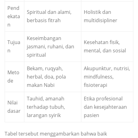
Pend
Spiritual dan alami,
Holistik dan
ekata
berbasis fitrah
multidisipliner
n
Keseimbangan
Tujua
Kesehatan fisik,
jasmani, ruhani, dan
n
mental, dan sosial
spiritual
Bekam, ruqyah,
Akupunktur, nutrisi,
Meto
herbal, doa, pola
mindfulness,
de
makan Nabi
fisioterapi
Tauhid, amanah
Etika profesional
Nilai
terhadap tubuh,
dan kesejahteraan
dasar
larangan syirik
pasien
Tabel tersebut menggambarkan bahwa baik