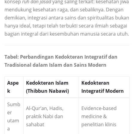
konsep
ruh dan jasad
yang saling terkait: kesehatan jiwa
mendukung kesehatan raga, dan sebaliknya. Dengan
demikian, integrasi antara sains dan spiritualitas bukan
hanya ideal, tetapi telah terbukti secara ilmiah sebagai
bagian integral dari kesembuhan manusia secara utuh.
Tabel: Perbandingan Kedokteran Integratif dan
Tradisional dalam Islam dan Sains Modern
Aspe
Kedokteran Islam
Kedokteran
k
(Thibbun Nabawi)
Integratif Modern
Sumb
Al-Qur’an, Hadis,
Evidence-based
er
praktik Nabi dan
medicine &
utam
sahabat
penelitian klinis
a