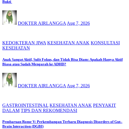
Bukti
DOKTER AIRLANGGA
Aug 7, 2026
KEDOKTERAN JIWA
KESEHATAN ANAK
KONSULTASI
KESEHATAN
Anak Sangat Aktif, Sulit Fokus, dan Tidak Bisa Diam: Apakah Hanya Aktif
Biasa atau Sudah Mengarah ke ADHD?
DOKTER AIRLANGGA
Aug 7, 2026
GASTROINTESTINAL
KESEHATAN ANAK
PENYAKIT
DALAM
TIPS DAN REKOMENDASI
Pembaruan Rome V: Perkembangan Terbaru Diagnosis Disorders of Gut–
Brain Interaction (DGBI)