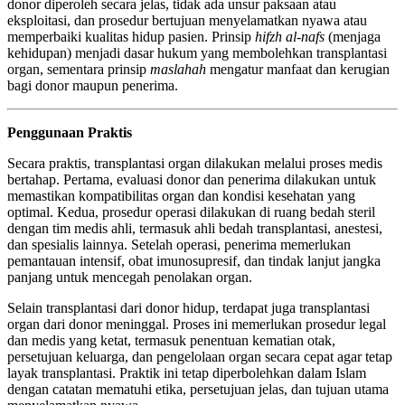
donor diperoleh secara jelas, tidak ada unsur paksaan atau
eksploitasi, dan prosedur bertujuan menyelamatkan nyawa atau
memperbaiki kualitas hidup pasien. Prinsip
hifzh al-nafs
(menjaga
kehidupan) menjadi dasar hukum yang membolehkan transplantasi
organ, sementara prinsip
maslahah
mengatur manfaat dan kerugian
bagi donor maupun penerima.
Penggunaan Praktis
Secara praktis, transplantasi organ dilakukan melalui proses medis
bertahap. Pertama, evaluasi donor dan penerima dilakukan untuk
memastikan kompatibilitas organ dan kondisi kesehatan yang
optimal. Kedua, prosedur operasi dilakukan di ruang bedah steril
dengan tim medis ahli, termasuk ahli bedah transplantasi, anestesi,
dan spesialis lainnya. Setelah operasi, penerima memerlukan
pemantauan intensif, obat imunosupresif, dan tindak lanjut jangka
panjang untuk mencegah penolakan organ.
Selain transplantasi dari donor hidup, terdapat juga transplantasi
organ dari donor meninggal. Proses ini memerlukan prosedur legal
dan medis yang ketat, termasuk penentuan kematian otak,
persetujuan keluarga, dan pengelolaan organ secara cepat agar tetap
layak transplantasi. Praktik ini tetap diperbolehkan dalam Islam
dengan catatan mematuhi etika, persetujuan jelas, dan tujuan utama