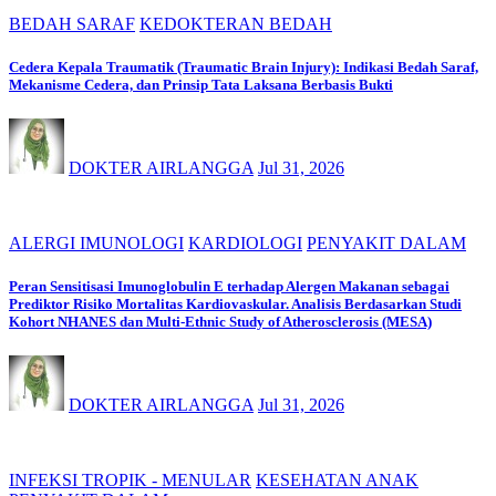
BEDAH SARAF
KEDOKTERAN BEDAH
Cedera Kepala Traumatik (Traumatic Brain Injury): Indikasi Bedah Saraf,
Mekanisme Cedera, dan Prinsip Tata Laksana Berbasis Bukti
DOKTER AIRLANGGA
Jul 31, 2026
ALERGI IMUNOLOGI
KARDIOLOGI
PENYAKIT DALAM
Peran Sensitisasi Imunoglobulin E terhadap Alergen Makanan sebagai
Prediktor Risiko Mortalitas Kardiovaskular. Analisis Berdasarkan Studi
Kohort NHANES dan Multi-Ethnic Study of Atherosclerosis (MESA)
DOKTER AIRLANGGA
Jul 31, 2026
INFEKSI TROPIK - MENULAR
KESEHATAN ANAK