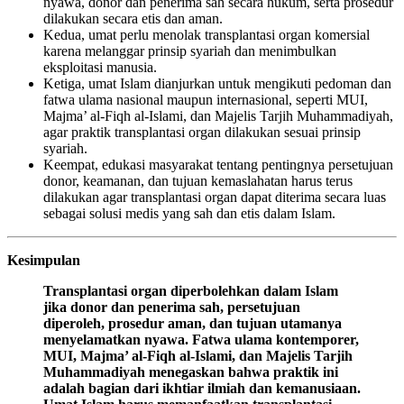
nyawa, donor dan penerima sah secara hukum, serta prosedur
dilakukan secara etis dan aman.
Kedua, umat perlu menolak transplantasi organ komersial
karena melanggar prinsip syariah dan menimbulkan
eksploitasi manusia.
Ketiga, umat Islam dianjurkan untuk mengikuti pedoman dan
fatwa ulama nasional maupun internasional, seperti MUI,
Majma’ al-Fiqh al-Islami, dan Majelis Tarjih Muhammadiyah,
agar praktik transplantasi organ dilakukan sesuai prinsip
syariah.
Keempat, edukasi masyarakat tentang pentingnya persetujuan
donor, keamanan, dan tujuan kemaslahatan harus terus
dilakukan agar transplantasi organ dapat diterima secara luas
sebagai solusi medis yang sah dan etis dalam Islam.
Kesimpulan
Transplantasi organ diperbolehkan dalam Islam
jika donor dan penerima sah, persetujuan
diperoleh, prosedur aman, dan tujuan utamanya
menyelamatkan nyawa. Fatwa ulama kontemporer,
MUI, Majma’ al-Fiqh al-Islami, dan Majelis Tarjih
Muhammadiyah menegaskan bahwa praktik ini
adalah bagian dari ikhtiar ilmiah dan kemanusiaan.