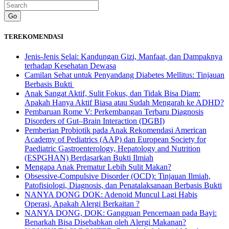
Go
TEREKOMENDASI
Jenis-Jenis Selai: Kandungan Gizi, Manfaat, dan Dampaknya
terhadap Kesehatan Dewasa
Camilan Sehat untuk Penyandang Diabetes Mellitus: Tinjauan
Berbasis Bukti
Anak Sangat Aktif, Sulit Fokus, dan Tidak Bisa Diam:
Apakah Hanya Aktif Biasa atau Sudah Mengarah ke ADHD?
Pembaruan Rome V: Perkembangan Terbaru Diagnosis
Disorders of Gut–Brain Interaction (DGBI)
Pemberian Probiotik pada Anak Rekomendasi American
Academy of Pediatrics (AAP) dan European Society for
Paediatric Gastroenterology, Hepatology and Nutrition
(ESPGHAN) Berdasarkan Bukti Ilmiah
Mengapa Anak Prematur Lebih Sulit Makan?
Obsessive-Compulsive Disorder (OCD): Tinjauan Ilmiah,
Patofisiologi, Diagnosis, dan Penatalaksanaan Berbasis Bukti
NANYA DONG DOK: Adenoid Muncul Lagi Habis
Operasi, Apakah Alergi Berkaitan ?
NANYA DONG, DOK: Gangguan Pencernaan pada Bayi:
Benarkah Bisa Disebabkan oleh Alergi Makanan?