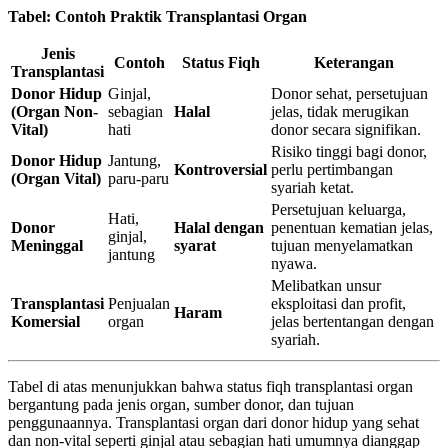
Tabel: Contoh Praktik Transplantasi Organ
Jenis
Contoh
Status Fiqh
Keterangan
Transplantasi
Donor Hidup
Ginjal,
Donor sehat, persetujuan
(Organ Non-
sebagian
Halal
jelas, tidak merugikan
Vital)
hati
donor secara signifikan.
Risiko tinggi bagi donor,
Donor Hidup
Jantung,
Kontroversial
perlu pertimbangan
(Organ Vital)
paru-paru
syariah ketat.
Persetujuan keluarga,
Hati,
Donor
Halal dengan
penentuan kematian jelas,
ginjal,
Meninggal
syarat
tujuan menyelamatkan
jantung
nyawa.
Melibatkan unsur
Transplantasi
Penjualan
eksploitasi dan profit,
Haram
Komersial
organ
jelas bertentangan dengan
syariah.
Tabel di atas menunjukkan bahwa status fiqh transplantasi organ
bergantung pada jenis organ, sumber donor, dan tujuan
penggunaannya. Transplantasi organ dari donor hidup yang sehat
dan non-vital seperti ginjal atau sebagian hati umumnya dianggap