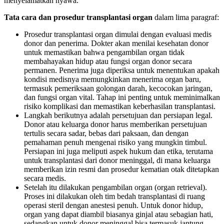
menyelamatkan nyawa.
Tata cara dan prosedur transplantasi organ
dalam lima paragraf:
Prosedur transplantasi organ dimulai dengan evaluasi medis
donor dan penerima. Dokter akan menilai kesehatan donor
untuk memastikan bahwa pengambilan organ tidak
membahayakan hidup atau fungsi organ donor secara
permanen. Penerima juga diperiksa untuk menentukan apakah
kondisi medisnya memungkinkan menerima organ baru,
termasuk pemeriksaan golongan darah, kecocokan jaringan,
dan fungsi organ vital. Tahap ini penting untuk meminimalkan
risiko komplikasi dan memastikan keberhasilan transplantasi.
Langkah berikutnya adalah persetujuan dan persiapan legal.
Donor atau keluarga donor harus memberikan persetujuan
tertulis secara sadar, bebas dari paksaan, dan dengan
pemahaman penuh mengenai risiko yang mungkin timbul.
Persiapan ini juga meliputi aspek hukum dan etika, terutama
untuk transplantasi dari donor meninggal, di mana keluarga
memberikan izin resmi dan prosedur kematian otak ditetapkan
secara medis.
Setelah itu dilakukan pengambilan organ (organ retrieval).
Proses ini dilakukan oleh tim bedah transplantasi di ruang
operasi steril dengan anestesi penuh. Untuk donor hidup,
organ yang dapat diambil biasanya ginjal atau sebagian hati,
sedangkan untuk donor meninggal bisa termasuk jantung,