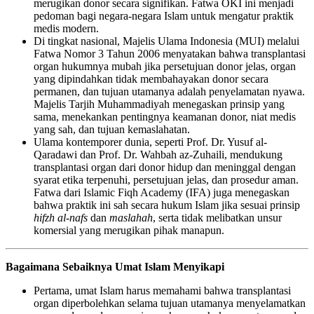
merugikan donor secara signifikan. Fatwa OKI ini menjadi
pedoman bagi negara-negara Islam untuk mengatur praktik
medis modern.
Di tingkat nasional, Majelis Ulama Indonesia (MUI) melalui
Fatwa Nomor 3 Tahun 2006 menyatakan bahwa transplantasi
organ hukumnya mubah jika persetujuan donor jelas, organ
yang dipindahkan tidak membahayakan donor secara
permanen, dan tujuan utamanya adalah penyelamatan nyawa.
Majelis Tarjih Muhammadiyah menegaskan prinsip yang
sama, menekankan pentingnya keamanan donor, niat medis
yang sah, dan tujuan kemaslahatan.
Ulama kontemporer dunia, seperti Prof. Dr. Yusuf al-
Qaradawi dan Prof. Dr. Wahbah az-Zuhaili, mendukung
transplantasi organ dari donor hidup dan meninggal dengan
syarat etika terpenuhi, persetujuan jelas, dan prosedur aman.
Fatwa dari Islamic Fiqh Academy (IFA) juga menegaskan
bahwa praktik ini sah secara hukum Islam jika sesuai prinsip
hifzh al-nafs
dan
maslahah
, serta tidak melibatkan unsur
komersial yang merugikan pihak manapun.
Bagaimana Sebaiknya Umat Islam Menyikapi
Pertama, umat Islam harus memahami bahwa transplantasi
organ diperbolehkan selama tujuan utamanya menyelamatkan