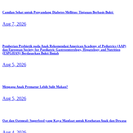
Camilan Sehat untuk Penyandang Diabetes Mellitus: Tinjauan Berbasis Bukti
Aug 7, 2026
Pemberian Probiotik pada Anak Rekomendasi American Academy of Pediatrics (AAP)
dan European Society for Paediatric Gastroenterology, Hepatology and Nutrition
(ESPGHAN) Berdasarkan Bukti Ilmiah
Aug 5, 2026
Mengapa Anak Prematur Lebih Sulit Makan?
Aug 5, 2026
Oat dan Oatmeal: Superfood yang Kaya Manfaat untuk Kesehatan Anak dan Dewasa
Aug 4, 2026