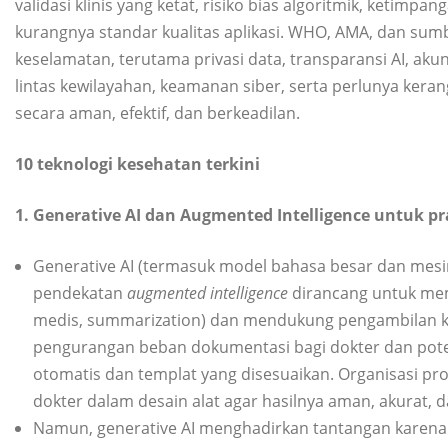
validasi klinis yang ketat, risiko bias algoritmik, ketimpanga
kurangnya standar kualitas aplikasi. WHO, AMA, dan sum
keselamatan, terutama privasi data, transparansi AI, akunt
lintas kewilayahan, keamanan siber, serta perlunya ke
secara aman, efektif, dan berkeadilan.
10 teknologi kesehatan terkini
1. Generative AI dan Augmented Intelligence untuk pra
Generative AI (termasuk model bahasa besar dan mesi
pendekatan
augmented intelligence
dirancang untuk mem
medis, summarization) dan mendukung pengambilan ke
pengurangan beban dokumentasi bagi dokter dan potensi
otomatis dan templat yang disesuaikan. Organisasi pr
dokter dalam desain alat agar hasilnya aman, akurat, da
Namun, generative AI menghadirkan tantangan karena ris