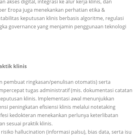
n akses digital, integrasi ke alur kerja klinis, dan
ber Eropa juga menekankan perhatian etika &
abilitas keputusan klinis berbasis algoritme, regulasi
rangka governance yang menjamin penggunaan teknologi
ktik klinis
n pembuat ringkasan/penulisan otomatis) serta
percepat tugas administratif (mis. dokumentasi catatan
putusan klinis. Implementasi awal menunjukkan
 peningkatan efisiensi klinis melalui notetaking
ofesi kedokteran menekankan perlunya keterlibatan
n sesuai praktik klinis.
iko hallucination (informasi palsu), bias data, serta isu