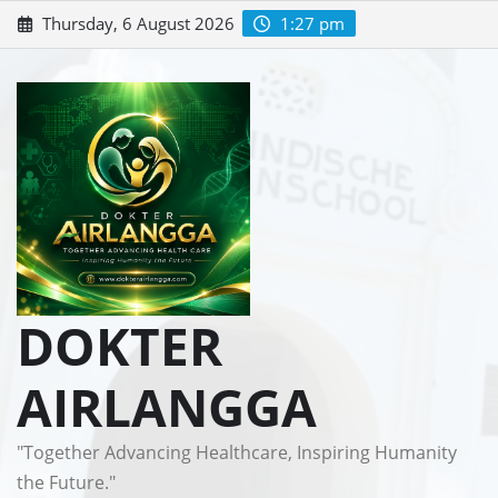
Skip
Thursday, 6 August 2026
1:27 pm
to
content
DOKTER
AIRLANGGA
"Together Advancing Healthcare, Inspiring Humanity
the Future."