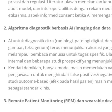
privasi dan regulasi. Literatur ulasan menekankan kebu
audit model, dan interoperabilitas dengan rekam medis
etika (mis. aspek informed consent ketika AI memenga
2. Algoritma diagnostik berbasis AI (imaging dan dat
AI untuk diagnostik citra (radiologi, patologi digital
gambar, teks, genom) terus menunjukkan akurasi yang
melampaui pembaca manusia untuk tugas spesifik. Ulas
internal dan beberapa studi prospektif yang menunjukk
Kendati demikian, banyak model masih memerlukan valida
pengawasan untuk menghindari false positives/negativ
studi outcome-based (efek pada hasil pasien) masih men
sebagai standar klinis.
3. Remote Patient Monitoring (RPM) dan wearable dev