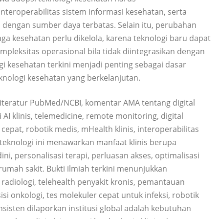
teroperabilitas sistem informasi kesehatan, serta
 dengan sumber daya terbatas. Selain itu, perubahan
ga kesehatan perlu dikelola, karena teknologi baru dapat
mpleksitas operasional bila tidak diintegrasikan dengan
gi kesehatan terkini menjadi penting sebagai dasar
eknologi kesehatan yang berkelanjutan.
literatur PubMed/NCBI, komentar AMA tentang digital
AI klinis, telemedicine, remote monitoring, digital
epat, robotik medis, mHealth klinis, interoperabilitas
teknologi ini menawarkan manfaat klinis berupa
ini, personalisasi terapi, perluasan akses, optimalisasi
mah sakit. Bukti ilmiah terkini menunjukkan
I radiologi, telehealth penyakit kronis, pemantauan
si onkologi, tes molekuler cepat untuk infeksi, robotik
isten dilaporkan institusi global adalah kebutuhan