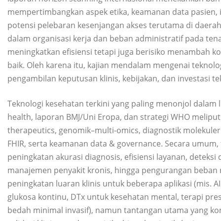
mempertimbangkan aspek etika, keamanan data pasien, in
potensi pelebaran kesenjangan akses terutama di daerah
dalam organisasi kerja dan beban administratif pada tena
meningkatkan efisiensi tetapi juga berisiko menambah ko
baik. Oleh karena itu, kajian mendalam mengenai teknolo
pengambilan keputusan klinis, kebijakan, dan investasi t
Teknologi kesehatan terkini yang paling menonjol dalam 
health, laporan BMJ/Uni Eropa, dan strategi WHO meliputi 
therapeutics, genomik–multi-omics, diagnostik molekuler c
FHIR, serta keamanan data & governance. Secara umum, 
peningkatan akurasi diagnosis, efisiensi layanan, deteksi d
manajemen penyakit kronis, hingga pengurangan beban ru
peningkatan luaran klinis untuk beberapa aplikasi (mis. A
glukosa kontinu, DTx untuk kesehatan mental, terapi presi
bedah minimal invasif), namun tantangan utama yang kons