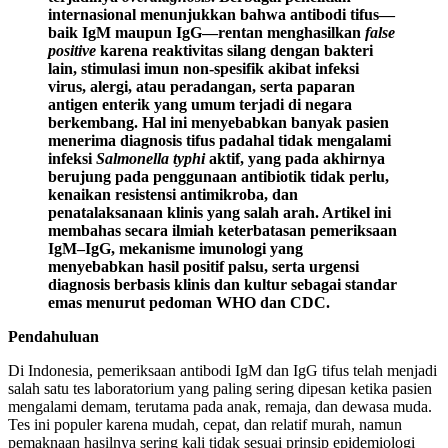
internasional menunjukkan bahwa antibodi tifus—
baik IgM maupun IgG—rentan menghasilkan
false
positive
karena reaktivitas silang dengan bakteri
lain, stimulasi imun non-spesifik akibat infeksi
virus, alergi, atau peradangan, serta paparan
antigen enterik yang umum terjadi di negara
berkembang. Hal ini menyebabkan banyak pasien
menerima diagnosis tifus padahal tidak mengalami
infeksi
Salmonella typhi
aktif, yang pada akhirnya
berujung pada penggunaan antibiotik tidak perlu,
kenaikan resistensi antimikroba, dan
penatalaksanaan klinis yang salah arah. Artikel ini
membahas secara ilmiah keterbatasan pemeriksaan
IgM–IgG, mekanisme imunologi yang
menyebabkan hasil positif palsu, serta urgensi
diagnosis berbasis klinis dan kultur sebagai standar
emas menurut pedoman WHO dan CDC.
Pendahuluan
Di Indonesia, pemeriksaan antibodi IgM dan IgG tifus telah menjadi
salah satu tes laboratorium yang paling sering dipesan ketika pasien
mengalami demam, terutama pada anak, remaja, dan dewasa muda.
Tes ini populer karena mudah, cepat, dan relatif murah, namun
pemaknaan hasilnya sering kali tidak sesuai prinsip epidemiologi