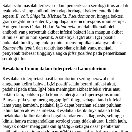
Salah satu masalah terbesar dalam pemeriksaan serologi tifus adalah
reaktivitas silang antibodi terhadap berbagai bakteri enterik lain
seperti
E. coli
,
Shigella
,
Klebsiella
,
Pseudomonas
, hingga bakteri
gram negatif non-enterik yang dapat memicu respons imun serupa.
Antigen kurus O dan H dari
Salmonella
mudah dikenali oleh
antibodi yang terbentuk akibat infeksi bakteri lain maupun akibat
stimulasi imun non-spesifik. Akibatnya, IgM atau IgG positif
bukanlah bukti yang cukup untuk menyimpulkan adanya infeksi
Salmonella typhi
, dan reaktivitas silang inilah yang menjadi
penyebab terbesar tingginya angka
false positive
pada pemeriksaan
serologi tifus
Kesalahan Umum dalam Interpretasi Laboratorium
Kesalahan interpretasi hasil laboratorium sering berawal dari
anggapan keliru bahwa IgM positif selalu berarti infeksi akut,
padahal pada tifus, IgM bisa meningkat akibat infeksi virus atau
bakteri lain, bahkan pada kondisi alergi atau hiperrespons imun.
Banyak pula yang menganggap IgG tinggi sebagai tanda infeksi
lama yang kambuh, padahal IgG dapat bertahan selama puluhan
tahun tanpa aktivitas infeksi. Kesalahan berikutnya adalah tidak
melakukan kultur darah sebagai standar emas diagnosis, sehingga
klinisi hanya mengandalkan serologi yang tidak akurat. Lebih jauh,
banyak dokter menggunakan IgM/IgG sebagai dasar pemberian
antibiotik, meskipun pedoman WHO menyatakan bahwa terapi tifus