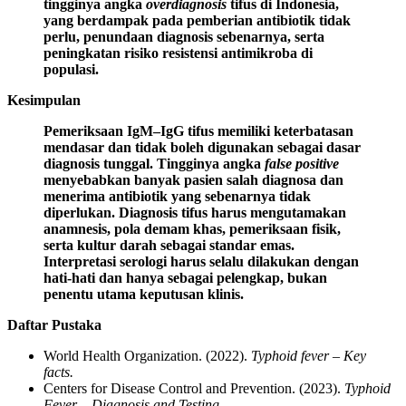
tingginya angka
overdiagnosis
tifus di Indonesia,
yang berdampak pada pemberian antibiotik tidak
perlu, penundaan diagnosis sebenarnya, serta
peningkatan risiko resistensi antimikroba di
populasi.
Kesimpulan
Pemeriksaan IgM–IgG tifus memiliki keterbatasan
mendasar dan tidak boleh digunakan sebagai dasar
diagnosis tunggal. Tingginya angka
false positive
menyebabkan banyak pasien salah diagnosa dan
menerima antibiotik yang sebenarnya tidak
diperlukan. Diagnosis tifus harus mengutamakan
anamnesis, pola demam khas, pemeriksaan fisik,
serta kultur darah sebagai standar emas.
Interpretasi serologi harus selalu dilakukan dengan
hati-hati dan hanya sebagai pelengkap, bukan
penentu utama keputusan klinis.
Daftar Pustaka
World Health Organization. (2022).
Typhoid fever – Key
facts.
Centers for Disease Control and Prevention. (2023).
Typhoid
Fever – Diagnosis and Testing.