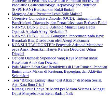
Academy of Pediatrics (AAP) dan European Society for
Paediatric Gastroenterology, Hepatology and Nutrition
(ESPGHAN) Berdasarkan Bukti Ilmiah
Mengapa Anak Prematur Lebih Sulit Makan?
Obsessive-Compulsive Disorder (OCD): Tinjauan Ilmiah,
Patofisiologi, Diagnosis, dan Penatalaksanaan Berbasis Bukti
NANYA DONG DOK: Adenoid Muncul Lagi Habis
Operasi, Apakah Alergi Berkaitan ?
NANYA DONG, DOK: Gangguan Pencernaan pada Bayi:
Benarkah Bisa Disebabkan oleh Alergi Makanan?
KONSULTASI DOKTER: Penyebab Adenoid Membesar
pada Anak: Benarkah Hanya Karena Debu dan Udara
Dingin?
Oat dan Oatmeal: Superfood yang Kaya Manfaat untuk
Kesehatan Anak dan Dewasa
Pola Makan Sehat Saat Beraktivitas di Luar Rumah: Panduan
Ilmiah untuk Makan di Restoran, Bepergian, dan Aktivitas
Sehari-hari
Tren “Biblical Eating” atau “diet Alkitab” di Media Sosial,
Apa Kata Ilmu Gizi?
Kurang Tidur Hanya 78 Menit per Malam Selama 6 Minggu
Dapat Menyebabkan Berat Badan Naik