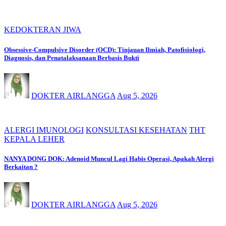
KEDOKTERAN JIWA
Obsessive-Compulsive Disorder (OCD): Tinjauan Ilmiah, Patofisiologi,
Diagnosis, dan Penatalaksanaan Berbasis Bukti
DOKTER AIRLANGGA
Aug 5, 2026
ALERGI IMUNOLOGI
KONSULTASI KESEHATAN
THT
KEPALA LEHER
NANYA DONG DOK: Adenoid Muncul Lagi Habis Operasi, Apakah Alergi
Berkaitan ?
DOKTER AIRLANGGA
Aug 5, 2026