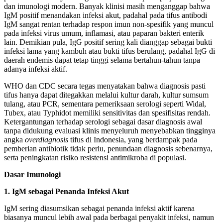
dan imunologi modern. Banyak klinisi masih menganggap bahwa
IgM positif menandakan infeksi akut, padahal pada tifus antibodi
IgM sangat rentan terhadap respon imun non-spesifik yang muncul
pada infeksi virus umum, inflamasi, atau paparan bakteri enterik
lain. Demikian pula, IgG positif sering kali dianggap sebagai bukti
infeksi lama yang kambuh atau bukti tifus berulang, padahal IgG di
daerah endemis dapat tetap tinggi selama bertahun-tahun tanpa
adanya infeksi aktif.
WHO dan CDC secara tegas menyatakan bahwa diagnosis pasti
tifus hanya dapat ditegakkan melalui kultur darah, kultur sumsum
tulang, atau PCR, sementara pemeriksaan serologi seperti Widal,
Tubex, atau Typhidot memiliki sensitivitas dan spesifisitas rendah.
Ketergantungan terhadap serologi sebagai dasar diagnosis awal
tanpa didukung evaluasi klinis menyeluruh menyebabkan tingginya
angka
overdiagnosis
tifus di Indonesia, yang berdampak pada
pemberian antibiotik tidak perlu, penundaan diagnosis sebenarnya,
serta peningkatan risiko resistensi antimikroba di populasi.
Dasar Imunologi
1. IgM sebagai Penanda Infeksi Akut
IgM sering diasumsikan sebagai penanda infeksi aktif karena
biasanya muncul lebih awal pada berbagai penyakit infeksi, namun