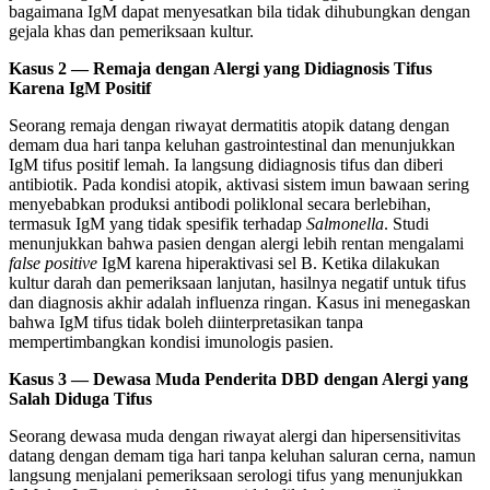
bagaimana IgM dapat menyesatkan bila tidak dihubungkan dengan
gejala khas dan pemeriksaan kultur.
Kasus 2 — Remaja dengan Alergi yang Didiagnosis Tifus
Karena IgM Positif
Seorang remaja dengan riwayat dermatitis atopik datang dengan
demam dua hari tanpa keluhan gastrointestinal dan menunjukkan
IgM tifus positif lemah. Ia langsung didiagnosis tifus dan diberi
antibiotik. Pada kondisi atopik, aktivasi sistem imun bawaan sering
menyebabkan produksi antibodi poliklonal secara berlebihan,
termasuk IgM yang tidak spesifik terhadap
Salmonella
. Studi
menunjukkan bahwa pasien dengan alergi lebih rentan mengalami
false positive
IgM karena hiperaktivasi sel B. Ketika dilakukan
kultur darah dan pemeriksaan lanjutan, hasilnya negatif untuk tifus
dan diagnosis akhir adalah influenza ringan. Kasus ini menegaskan
bahwa IgM tifus tidak boleh diinterpretasikan tanpa
mempertimbangkan kondisi imunologis pasien.
Kasus 3 — Dewasa Muda Penderita DBD dengan Alergi yang
Salah Diduga Tifus
Seorang dewasa muda dengan riwayat alergi dan hipersensitivitas
datang dengan demam tiga hari tanpa keluhan saluran cerna, namun
langsung menjalani pemeriksaan serologi tifus yang menunjukkan