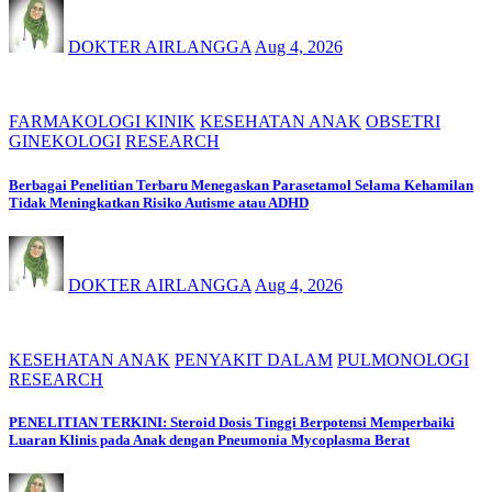
DOKTER AIRLANGGA
Aug 4, 2026
FARMAKOLOGI KINIK
KESEHATAN ANAK
OBSETRI
GINEKOLOGI
RESEARCH
Berbagai Penelitian Terbaru Menegaskan Parasetamol Selama Kehamilan
Tidak Meningkatkan Risiko Autisme atau ADHD
DOKTER AIRLANGGA
Aug 4, 2026
KESEHATAN ANAK
PENYAKIT DALAM
PULMONOLOGI
RESEARCH
PENELITIAN TERKINI: Steroid Dosis Tinggi Berpotensi Memperbaiki
Luaran Klinis pada Anak dengan Pneumonia Mycoplasma Berat