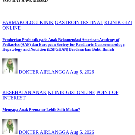
YOU MAY HAVE MISSED
FARMAKOLOGI KINIK
GASTROINTESTINAL
KLINIK GIZI
ONLINE
Pemberian Probiotik pada Anak Rekomendasi American Academy of
Pediatrics (AAP) dan European Society for Paediatric Gastroenterology,
Hepatology and Nutrition (ESPGHAN) Berdasarkan Bukti Ilmiah
DOKTER AIRLANGGA
Aug 5, 2026
KESEHATAN ANAK
KLINIK GIZI ONLINE
POINT OF
INTEREST
Mengapa Anak Prematur Lebih Sulit Makan?
DOKTER AIRLANGGA
Aug 5, 2026