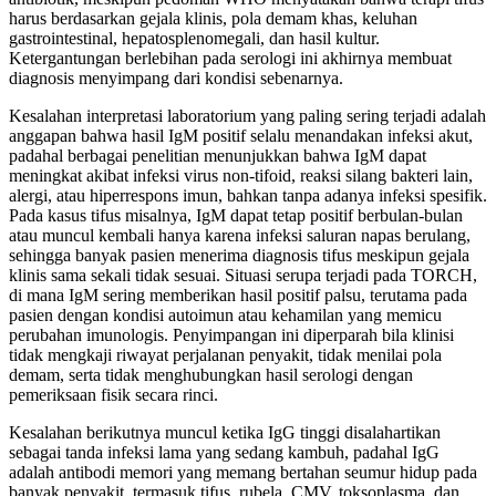
harus berdasarkan gejala klinis, pola demam khas, keluhan
gastrointestinal, hepatosplenomegali, dan hasil kultur.
Ketergantungan berlebihan pada serologi ini akhirnya membuat
diagnosis menyimpang dari kondisi sebenarnya.
Kesalahan interpretasi laboratorium yang paling sering terjadi adalah
anggapan bahwa hasil IgM positif selalu menandakan infeksi akut,
padahal berbagai penelitian menunjukkan bahwa IgM dapat
meningkat akibat infeksi virus non-tifoid, reaksi silang bakteri lain,
alergi, atau hiperrespons imun, bahkan tanpa adanya infeksi spesifik.
Pada kasus tifus misalnya, IgM dapat tetap positif berbulan-bulan
atau muncul kembali hanya karena infeksi saluran napas berulang,
sehingga banyak pasien menerima diagnosis tifus meskipun gejala
klinis sama sekali tidak sesuai. Situasi serupa terjadi pada TORCH,
di mana IgM sering memberikan hasil positif palsu, terutama pada
pasien dengan kondisi autoimun atau kehamilan yang memicu
perubahan imunologis. Penyimpangan ini diperparah bila klinisi
tidak mengkaji riwayat perjalanan penyakit, tidak menilai pola
demam, serta tidak menghubungkan hasil serologi dengan
pemeriksaan fisik secara rinci.
Kesalahan berikutnya muncul ketika IgG tinggi disalahartikan
sebagai tanda infeksi lama yang sedang kambuh, padahal IgG
adalah antibodi memori yang memang bertahan seumur hidup pada
banyak penyakit, termasuk tifus, rubela, CMV, toksoplasma, dan