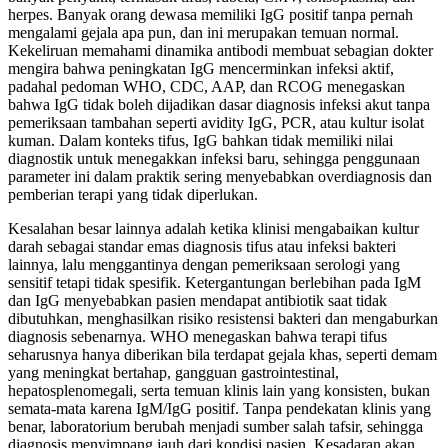
herpes. Banyak orang dewasa memiliki IgG positif tanpa pernah
mengalami gejala apa pun, dan ini merupakan temuan normal.
Kekeliruan memahami dinamika antibodi membuat sebagian dokter
mengira bahwa peningkatan IgG mencerminkan infeksi aktif,
padahal pedoman WHO, CDC, AAP, dan RCOG menegaskan
bahwa IgG tidak boleh dijadikan dasar diagnosis infeksi akut tanpa
pemeriksaan tambahan seperti avidity IgG, PCR, atau kultur isolat
kuman. Dalam konteks tifus, IgG bahkan tidak memiliki nilai
diagnostik untuk menegakkan infeksi baru, sehingga penggunaan
parameter ini dalam praktik sering menyebabkan overdiagnosis dan
pemberian terapi yang tidak diperlukan.
Kesalahan besar lainnya adalah ketika klinisi mengabaikan kultur
darah sebagai standar emas diagnosis tifus atau infeksi bakteri
lainnya, lalu menggantinya dengan pemeriksaan serologi yang
sensitif tetapi tidak spesifik. Ketergantungan berlebihan pada IgM
dan IgG menyebabkan pasien mendapat antibiotik saat tidak
dibutuhkan, menghasilkan risiko resistensi bakteri dan mengaburkan
diagnosis sebenarnya. WHO menegaskan bahwa terapi tifus
seharusnya hanya diberikan bila terdapat gejala khas, seperti demam
yang meningkat bertahap, gangguan gastrointestinal,
hepatosplenomegali, serta temuan klinis lain yang konsisten, bukan
semata-mata karena IgM/IgG positif. Tanpa pendekatan klinis yang
benar, laboratorium berubah menjadi sumber salah tafsir, sehingga
diagnosis menyimpang jauh dari kondisi pasien. Kesadaran akan