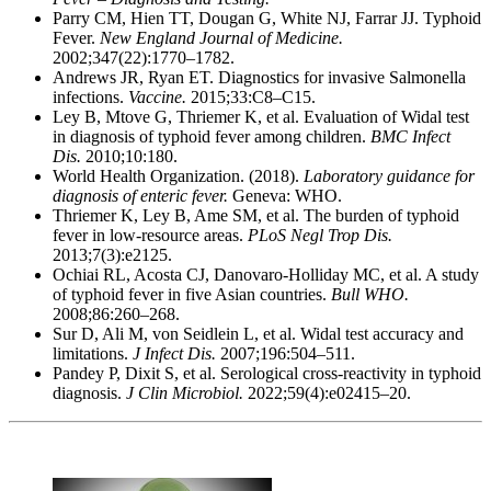
Parry CM, Hien TT, Dougan G, White NJ, Farrar JJ. Typhoid
Fever.
New England Journal of Medicine.
2002;347(22):1770–1782.
Andrews JR, Ryan ET. Diagnostics for invasive Salmonella
infections.
Vaccine.
2015;33:C8–C15.
Ley B, Mtove G, Thriemer K, et al. Evaluation of Widal test
in diagnosis of typhoid fever among children.
BMC Infect
Dis.
2010;10:180.
World Health Organization. (2018).
Laboratory guidance for
diagnosis of enteric fever.
Geneva: WHO.
Thriemer K, Ley B, Ame SM, et al. The burden of typhoid
fever in low-resource areas.
PLoS Negl Trop Dis.
2013;7(3):e2125.
Ochiai RL, Acosta CJ, Danovaro-Holliday MC, et al. A study
of typhoid fever in five Asian countries.
Bull WHO.
2008;86:260–268.
Sur D, Ali M, von Seidlein L, et al. Widal test accuracy and
limitations.
J Infect Dis.
2007;196:504–511.
Pandey P, Dixit S, et al. Serological cross-reactivity in typhoid
diagnosis.
J Clin Microbiol.
2022;59(4):e02415–20.