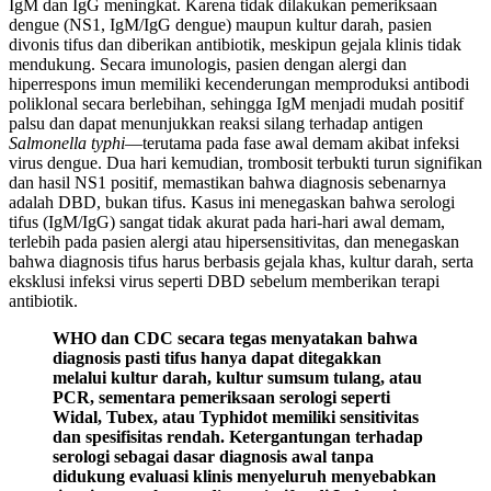
IgM dan IgG meningkat. Karena tidak dilakukan pemeriksaan
dengue (NS1, IgM/IgG dengue) maupun kultur darah, pasien
divonis tifus dan diberikan antibiotik, meskipun gejala klinis tidak
mendukung. Secara imunologis, pasien dengan alergi dan
hiperrespons imun memiliki kecenderungan memproduksi antibodi
poliklonal secara berlebihan, sehingga IgM menjadi mudah positif
palsu dan dapat menunjukkan reaksi silang terhadap antigen
Salmonella typhi
—terutama pada fase awal demam akibat infeksi
virus dengue. Dua hari kemudian, trombosit terbukti turun signifikan
dan hasil NS1 positif, memastikan bahwa diagnosis sebenarnya
adalah DBD, bukan tifus. Kasus ini menegaskan bahwa serologi
tifus (IgM/IgG) sangat tidak akurat pada hari-hari awal demam,
terlebih pada pasien alergi atau hipersensitivitas, dan menegaskan
bahwa diagnosis tifus harus berbasis gejala khas, kultur darah, serta
eksklusi infeksi virus seperti DBD sebelum memberikan terapi
antibiotik.
WHO dan CDC secara tegas menyatakan bahwa
diagnosis pasti tifus hanya dapat ditegakkan
melalui kultur darah, kultur sumsum tulang, atau
PCR, sementara pemeriksaan serologi seperti
Widal, Tubex, atau Typhidot memiliki sensitivitas
dan spesifisitas rendah. Ketergantungan terhadap
serologi sebagai dasar diagnosis awal tanpa
didukung evaluasi klinis menyeluruh menyebabkan