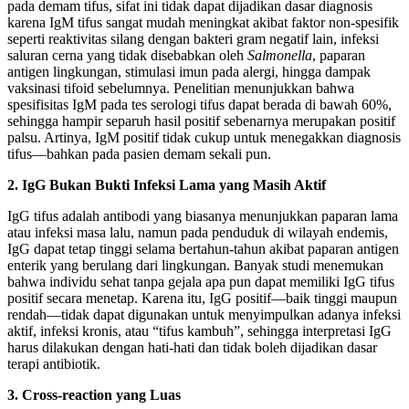
pada demam tifus, sifat ini tidak dapat dijadikan dasar diagnosis
karena IgM tifus sangat mudah meningkat akibat faktor non-spesifik
seperti reaktivitas silang dengan bakteri gram negatif lain, infeksi
saluran cerna yang tidak disebabkan oleh
Salmonella
, paparan
antigen lingkungan, stimulasi imun pada alergi, hingga dampak
vaksinasi tifoid sebelumnya. Penelitian menunjukkan bahwa
spesifisitas IgM pada tes serologi tifus dapat berada di bawah 60%,
sehingga hampir separuh hasil positif sebenarnya merupakan positif
palsu. Artinya, IgM positif tidak cukup untuk menegakkan diagnosis
tifus—bahkan pada pasien demam sekali pun.
2. IgG Bukan Bukti Infeksi Lama yang Masih Aktif
IgG tifus adalah antibodi yang biasanya menunjukkan paparan lama
atau infeksi masa lalu, namun pada penduduk di wilayah endemis,
IgG dapat tetap tinggi selama bertahun-tahun akibat paparan antigen
enterik yang berulang dari lingkungan. Banyak studi menemukan
bahwa individu sehat tanpa gejala apa pun dapat memiliki IgG tifus
positif secara menetap. Karena itu, IgG positif—baik tinggi maupun
rendah—tidak dapat digunakan untuk menyimpulkan adanya infeksi
aktif, infeksi kronis, atau “tifus kambuh”, sehingga interpretasi IgG
harus dilakukan dengan hati-hati dan tidak boleh dijadikan dasar
terapi antibiotik.
3. Cross-reaction yang Luas