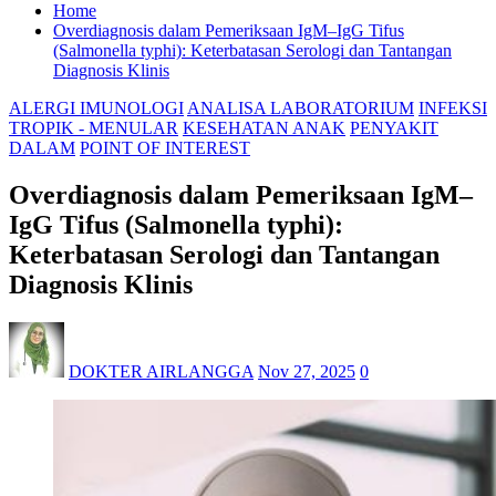
Home
Overdiagnosis dalam Pemeriksaan IgM–IgG Tifus
(Salmonella typhi): Keterbatasan Serologi dan Tantangan
Diagnosis Klinis
ALERGI IMUNOLOGI
ANALISA LABORATORIUM
INFEKSI
TROPIK - MENULAR
KESEHATAN ANAK
PENYAKIT
DALAM
POINT OF INTEREST
Overdiagnosis dalam Pemeriksaan IgM–
IgG Tifus (Salmonella typhi):
Keterbatasan Serologi dan Tantangan
Diagnosis Klinis
DOKTER AIRLANGGA
Nov 27, 2025
0