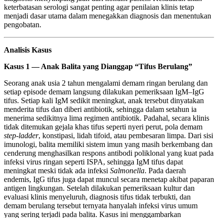
keterbatasan serologi sangat penting agar penilaian klinis tetap
menjadi dasar utama dalam menegakkan diagnosis dan menentukan
pengobatan.
Analisis Kasus
Kasus 1 — Anak Balita yang Dianggap “Tifus Berulang”
Seorang anak usia 2 tahun mengalami demam ringan berulang dan
setiap episode demam langsung dilakukan pemeriksaan IgM–IgG
tifus. Setiap kali IgM sedikit meningkat, anak tersebut dinyatakan
menderita tifus dan diberi antibiotik, sehingga dalam setahun ia
menerima sedikitnya lima regimen antibiotik. Padahal, secara klinis
tidak ditemukan gejala khas tifus seperti nyeri perut, pola demam
step-ladder
, konstipasi, lidah tifoid, atau pembesaran limpa. Dari sisi
imunologi, balita memiliki sistem imun yang masih berkembang dan
cenderung menghasilkan respons antibodi poliklonal yang kuat pada
infeksi virus ringan seperti ISPA, sehingga IgM tifus dapat
meningkat meski tidak ada infeksi
Salmonella
. Pada daerah
endemis, IgG tifus juga dapat muncul secara menetap akibat paparan
antigen lingkungan. Setelah dilakukan pemeriksaan kultur dan
evaluasi klinis menyeluruh, diagnosis tifus tidak terbukti, dan
demam berulang tersebut ternyata hanyalah infeksi virus umum
yang sering terjadi pada balita. Kasus ini menggambarkan