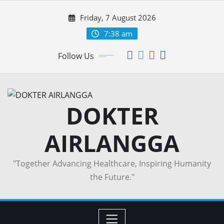
Skip
Friday, 7 August 2026
to
content
7:38 am
Follow Us
DOKTER
AIRLANGGA
"Together Advancing Healthcare, Inspiring Humanity
the Future."