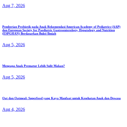
Aug 7, 2026
Pemberian Probiotik pada Anak Rekomendasi American Academy of Pediatrics (AAP)
dan European Society for Paediatric Gastroenterology, Hepatology and Nutrition
(ESPGHAN) Berdasarkan Bukti Ilmiah
Aug 5, 2026
Mengapa Anak Prematur Lebih Sulit Makan?
Aug 5, 2026
Oat dan Oatmeal: Superfood yang Kaya Manfaat untuk Kesehatan Anak dan Dewasa
Aug 4, 2026