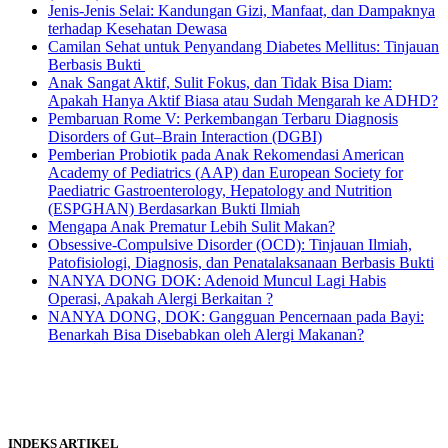
Jenis-Jenis Selai: Kandungan Gizi, Manfaat, dan Dampaknya
terhadap Kesehatan Dewasa
Camilan Sehat untuk Penyandang Diabetes Mellitus: Tinjauan
Berbasis Bukti
Anak Sangat Aktif, Sulit Fokus, dan Tidak Bisa Diam:
Apakah Hanya Aktif Biasa atau Sudah Mengarah ke ADHD?
Pembaruan Rome V: Perkembangan Terbaru Diagnosis
Disorders of Gut–Brain Interaction (DGBI)
Pemberian Probiotik pada Anak Rekomendasi American
Academy of Pediatrics (AAP) dan European Society for
Paediatric Gastroenterology, Hepatology and Nutrition
(ESPGHAN) Berdasarkan Bukti Ilmiah
Mengapa Anak Prematur Lebih Sulit Makan?
Obsessive-Compulsive Disorder (OCD): Tinjauan Ilmiah,
Patofisiologi, Diagnosis, dan Penatalaksanaan Berbasis Bukti
NANYA DONG DOK: Adenoid Muncul Lagi Habis
Operasi, Apakah Alergi Berkaitan ?
NANYA DONG, DOK: Gangguan Pencernaan pada Bayi:
Benarkah Bisa Disebabkan oleh Alergi Makanan?
INDEKS ARTIKEL