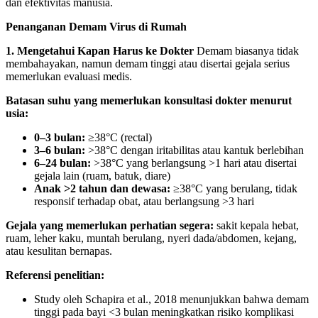
dan efektivitas manusia.
Penanganan Demam Virus di Rumah
1. Mengetahui Kapan Harus ke Dokter
Demam biasanya tidak
membahayakan, namun demam tinggi atau disertai gejala serius
memerlukan evaluasi medis.
Batasan suhu yang memerlukan konsultasi dokter menurut
usia:
0–3 bulan:
≥38°C (rectal)
3–6 bulan:
>38°C dengan iritabilitas atau kantuk berlebihan
6–24 bulan:
>38°C yang berlangsung >1 hari atau disertai
gejala lain (ruam, batuk, diare)
Anak >2 tahun dan dewasa:
≥38°C yang berulang, tidak
responsif terhadap obat, atau berlangsung >3 hari
Gejala yang memerlukan perhatian segera:
sakit kepala hebat,
ruam, leher kaku, muntah berulang, nyeri dada/abdomen, kejang,
atau kesulitan bernapas.
Referensi penelitian:
Study oleh Schapira et al., 2018 menunjukkan bahwa demam
tinggi pada bayi <3 bulan meningkatkan risiko komplikasi