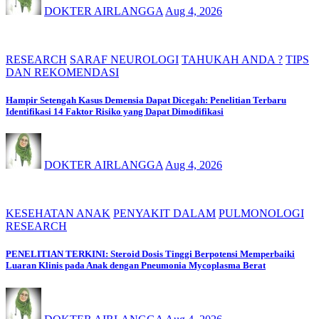
DOKTER AIRLANGGA
Aug 4, 2026
RESEARCH
SARAF NEUROLOGI
TAHUKAH ANDA ?
TIPS
DAN REKOMENDASI
Hampir Setengah Kasus Demensia Dapat Dicegah: Penelitian Terbaru
Identifikasi 14 Faktor Risiko yang Dapat Dimodifikasi
DOKTER AIRLANGGA
Aug 4, 2026
KESEHATAN ANAK
PENYAKIT DALAM
PULMONOLOGI
RESEARCH
PENELITIAN TERKINI: Steroid Dosis Tinggi Berpotensi Memperbaiki
Luaran Klinis pada Anak dengan Pneumonia Mycoplasma Berat