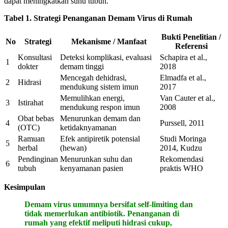
dapat meningkatkan suhu tubuh.
Tabel 1. Strategi Penanganan Demam Virus di Rumah
Bukti Penelitian /
No
Strategi
Mekanisme / Manfaat
Referensi
Konsultasi
Deteksi komplikasi, evaluasi
Schapira et al.,
1
dokter
demam tinggi
2018
Mencegah dehidrasi,
Elmadfa et al.,
2
Hidrasi
mendukung sistem imun
2017
Memulihkan energi,
Van Cauter et al.,
3
Istirahat
mendukung respon imun
2008
Obat bebas
Menurunkan demam dan
4
Purssell, 2011
(OTC)
ketidaknyamanan
Ramuan
Efek antipiretik potensial
Studi Moringa
5
herbal
(hewan)
2014, Kudzu
Pendinginan
Menurunkan suhu dan
Rekomendasi
6
tubuh
kenyamanan pasien
praktis WHO
Kesimpulan
Demam virus umumnya bersifat self-limiting dan
tidak memerlukan antibiotik. Penanganan di
rumah yang efektif meliputi hidrasi cukup,