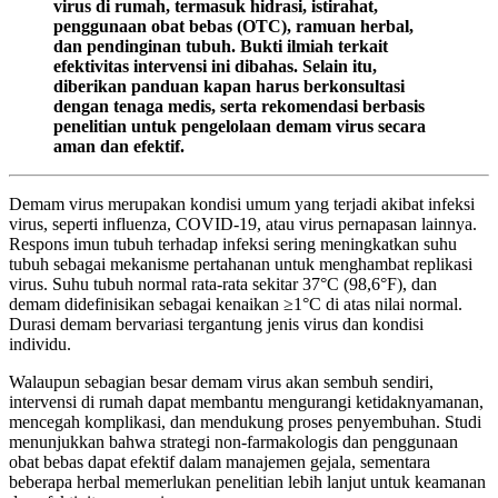
virus di rumah, termasuk hidrasi, istirahat,
penggunaan obat bebas (OTC), ramuan herbal,
dan pendinginan tubuh. Bukti ilmiah terkait
efektivitas intervensi ini dibahas. Selain itu,
diberikan panduan kapan harus berkonsultasi
dengan tenaga medis, serta rekomendasi berbasis
penelitian untuk pengelolaan demam virus secara
aman dan efektif.
Demam virus merupakan kondisi umum yang terjadi akibat infeksi
virus, seperti influenza, COVID-19, atau virus pernapasan lainnya.
Respons imun tubuh terhadap infeksi sering meningkatkan suhu
tubuh sebagai mekanisme pertahanan untuk menghambat replikasi
virus. Suhu tubuh normal rata-rata sekitar 37°C (98,6°F), dan
demam didefinisikan sebagai kenaikan ≥1°C di atas nilai normal.
Durasi demam bervariasi tergantung jenis virus dan kondisi
individu.
Walaupun sebagian besar demam virus akan sembuh sendiri,
intervensi di rumah dapat membantu mengurangi ketidaknyamanan,
mencegah komplikasi, dan mendukung proses penyembuhan. Studi
menunjukkan bahwa strategi non-farmakologis dan penggunaan
obat bebas dapat efektif dalam manajemen gejala, sementara
beberapa herbal memerlukan penelitian lebih lanjut untuk keamanan