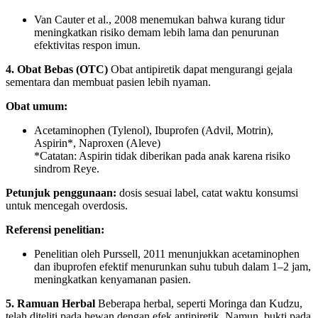
Van Cauter et al., 2008 menemukan bahwa kurang tidur
meningkatkan risiko demam lebih lama dan penurunan
efektivitas respon imun.
4. Obat Bebas (OTC)
Obat antipiretik dapat mengurangi gejala
sementara dan membuat pasien lebih nyaman.
Obat umum:
Acetaminophen (Tylenol), Ibuprofen (Advil, Motrin),
Aspirin*, Naproxen (Aleve)
*Catatan: Aspirin tidak diberikan pada anak karena risiko
sindrom Reye.
Petunjuk penggunaan:
dosis sesuai label, catat waktu konsumsi
untuk mencegah overdosis.
Referensi penelitian:
Penelitian oleh Purssell, 2011 menunjukkan acetaminophen
dan ibuprofen efektif menurunkan suhu tubuh dalam 1–2 jam,
meningkatkan kenyamanan pasien.
5. Ramuan Herbal
Beberapa herbal, seperti Moringa dan Kudzu,
telah diteliti pada hewan dengan efek antipiretik. Namun, bukti pada