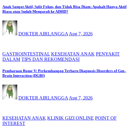
Anak Sangat Aktif, Sulit Fokus, dan Tidak Bisa Diam: Apakah Hanya Aktif
Biasa atau Sudah Mengarah ke ADHD?
DOKTER AIRLANGGA
Aug 7, 2026
GASTROINTESTINAL
KESEHATAN ANAK
PENYAKIT
DALAM
TIPS DAN REKOMENDASI
Pembaruan Rome V: Perkembangan Terbaru Diagnosis Disorders of Gut–
Brain Interaction (DGBI)
DOKTER AIRLANGGA
Aug 7, 2026
KESEHATAN ANAK
KLINIK GIZI ONLINE
POINT OF
INTEREST