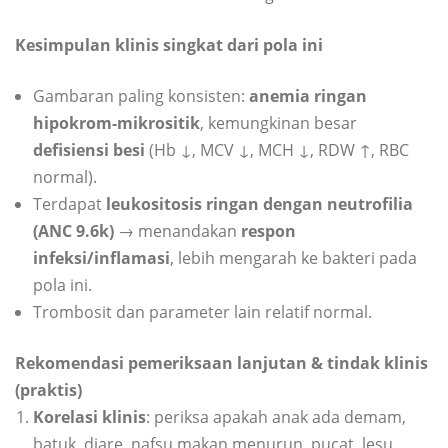
Kesimpulan klinis singkat dari pola ini
Gambaran paling konsisten:
anemia ringan
hipokrom-mikrositik
, kemungkinan besar
defisiensi besi
(Hb ↓, MCV ↓, MCH ↓, RDW ↑, RBC
normal).
Terdapat
leukositosis ringan dengan neutrofilia
(ANC 9.6k)
→ menandakan
respon
infeksi/inflamasi
, lebih mengarah ke bakteri pada
pola ini.
Trombosit dan parameter lain relatif normal.
Rekomendasi pemeriksaan lanjutan & tindak klinis
(praktis)
Korelasi klinis
: periksa apakah anak ada demam,
batuk, diare, nafsu makan menurun, pucat, lesu.