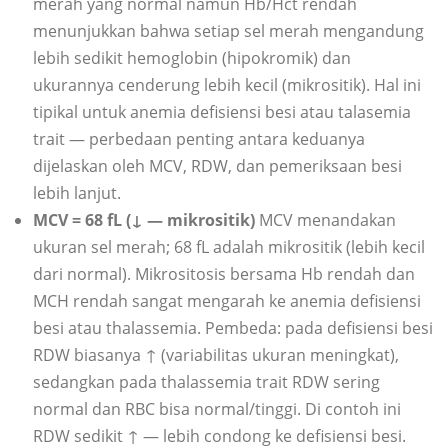
merah yang normal namun Hb/Hct rendah
menunjukkan bahwa setiap sel merah mengandung
lebih sedikit hemoglobin (hipokromik) dan
ukurannya cenderung lebih kecil (mikrositik). Hal ini
tipikal untuk anemia defisiensi besi atau talasemia
trait — perbedaan penting antara keduanya
dijelaskan oleh MCV, RDW, dan pemeriksaan besi
lebih lanjut.
MCV = 68 fL (↓ — mikrositik)
MCV menandakan
ukuran sel merah; 68 fL adalah mikrositik (lebih kecil
dari normal). Mikrositosis bersama Hb rendah dan
MCH rendah sangat mengarah ke anemia defisiensi
besi atau thalassemia. Pembeda: pada defisiensi besi
RDW biasanya ↑ (variabilitas ukuran meningkat),
sedangkan pada thalassemia trait RDW sering
normal dan RBC bisa normal/tinggi. Di contoh ini
RDW sedikit ↑ — lebih condong ke defisiensi besi.