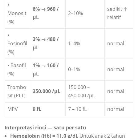
•
6%
→
960 /
sedikit ↑
Monosit
2–10%
µL
relatif
(%)
•
3%
→
480 /
Eosinofil
1–4%
normal
µL
(%)
• Basofil
1%
→
160 /
0–1%
normal
(%)
µL
Trombo
150.000 –
350.000 /µL
normal
sit (PLT)
450.000 /µL
MPV
9 fL
7 – 10 fL
normal
Interpretasi rinci — satu per satu
Hemoglobin (Hb) = 11.0 g/dL
Untuk anak 2 tahun