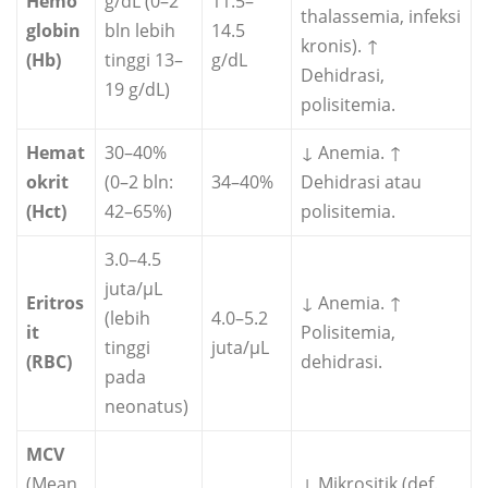
Hemo
g/dL (0–2
11.5–
thalassemia, infeksi
globin
bln lebih
14.5
kronis). ↑
(Hb)
tinggi 13–
g/dL
Dehidrasi,
19 g/dL)
polisitemia.
Hemat
30–40%
↓ Anemia. ↑
okrit
(0–2 bln:
34–40%
Dehidrasi atau
(Hct)
42–65%)
polisitemia.
3.0–4.5
juta/µL
Eritros
↓ Anemia. ↑
(lebih
4.0–5.2
it
Polisitemia,
tinggi
juta/µL
(RBC)
dehidrasi.
pada
neonatus)
MCV
(Mean
↓ Mikrositik (def.