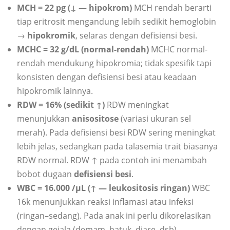
MCH = 22 pg (↓ — hipokrom)
MCH rendah berarti
tiap eritrosit mengandung lebih sedikit hemoglobin
→
hipokromik
, selaras dengan defisiensi besi.
MCHC = 32 g/dL (normal-rendah)
MCHC normal-
rendah mendukung hipokromia; tidak spesifik tapi
konsisten dengan defisiensi besi atau keadaan
hipokromik lainnya.
RDW = 16% (sedikit ↑)
RDW meningkat
menunjukkan
anisositose
(variasi ukuran sel
merah). Pada defisiensi besi RDW sering meningkat
lebih jelas, sedangkan pada talasemia trait biasanya
RDW normal. RDW ↑ pada contoh ini menambah
bobot dugaan
defisiensi besi
.
WBC = 16.000 /µL (↑ — leukositosis ringan)
WBC
16k menunjukkan reaksi inflamasi atau infeksi
(ringan–sedang). Pada anak ini perlu dikorelasikan
dengan gejala (demam, batuk, diare, dsb).