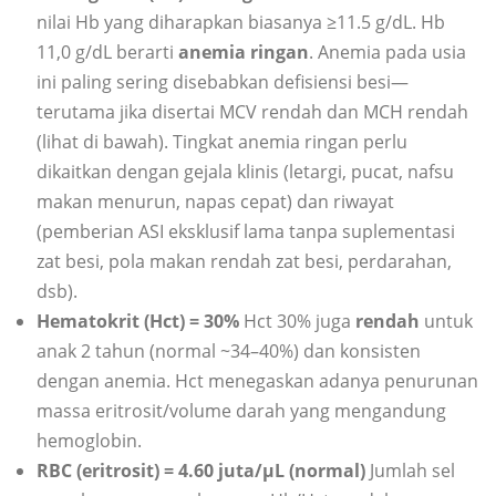
nilai Hb yang diharapkan biasanya ≥11.5 g/dL. Hb
11,0 g/dL berarti
anemia ringan
. Anemia pada usia
ini paling sering disebabkan defisiensi besi—
terutama jika disertai MCV rendah dan MCH rendah
(lihat di bawah). Tingkat anemia ringan perlu
dikaitkan dengan gejala klinis (letargi, pucat, nafsu
makan menurun, napas cepat) dan riwayat
(pemberian ASI eksklusif lama tanpa suplementasi
zat besi, pola makan rendah zat besi, perdarahan,
dsb).
Hematokrit (Hct) = 30%
Hct 30% juga
rendah
untuk
anak 2 tahun (normal ~34–40%) dan konsisten
dengan anemia. Hct menegaskan adanya penurunan
massa eritrosit/volume darah yang mengandung
hemoglobin.
RBC (eritrosit) = 4.60 juta/µL (normal)
Jumlah sel