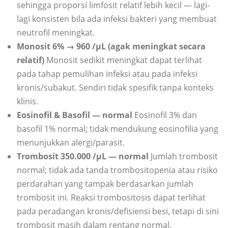
sehingga proporsi limfosit relatif lebih kecil — lagi-
lagi konsisten bila ada infeksi bakteri yang membuat
neutrofil meningkat.
Monosit 6% → 960 /µL (agak meningkat secara
relatif)
Monosit sedikit meningkat dapat terlihat
pada tahap pemulihan infeksi atau pada infeksi
kronis/subakut. Sendiri tidak spesifik tanpa konteks
klinis.
Eosinofil & Basofil — normal
Eosinofil 3% dan
basofil 1% normal; tidak mendukung eosinofilia yang
menunjukkan alergi/parasit.
Trombosit 350.000 /µL — normal
Jumlah trombosit
normal; tidak ada tanda trombositopenia atau risiko
perdarahan yang tampak berdasarkan jumlah
trombosit ini. Reaksi trombositosis dapat terlihat
pada peradangan kronis/defisiensi besi, tetapi di sini
trombosit masih dalam rentang normal.