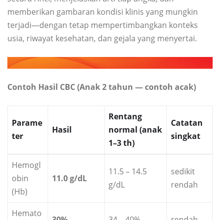
memberikan gambaran kondisi klinis yang mungkin
terjadi—dengan tetap mempertimbangkan konteks
usia, riwayat kesehatan, dan gejala yang menyertai.
Contoh Hasil CBC (Anak 2 tahun — contoh acak)
Rentang
Parame
Catatan
Hasil
normal (anak
ter
singkat
1–3 th)
Hemogl
11.5 – 14.5
sedikit
obin
11.0 g/dL
g/dL
rendah
(Hb)
Hemato
30%
34 – 40%
rendah