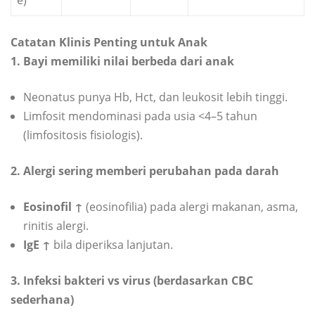
e)
Catatan Klinis Penting untuk Anak
1. Bayi memiliki nilai berbeda dari anak
Neonatus punya Hb, Hct, dan leukosit lebih tinggi.
Limfosit mendominasi pada usia <4–5 tahun
(limfositosis fisiologis).
2. Alergi sering memberi perubahan pada darah
Eosinofil ↑
(eosinofilia) pada alergi makanan, asma,
rinitis alergi.
IgE ↑
bila diperiksa lanjutan.
3. Infeksi bakteri vs virus (berdasarkan CBC
sederhana)