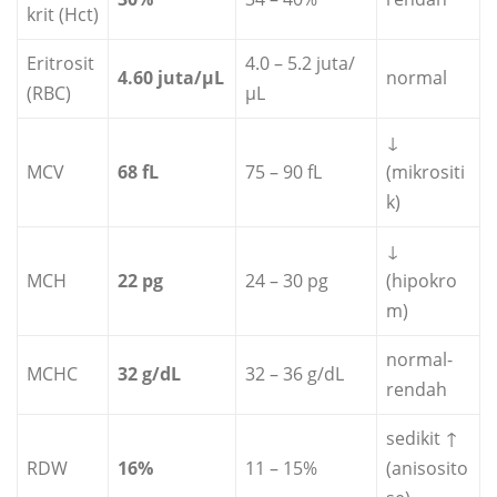
krit (Hct)
Eritrosit
4.0 – 5.2 juta/
4.60 juta/µL
normal
(RBC)
µL
↓
MCV
68 fL
75 – 90 fL
(mikrositi
k)
↓
MCH
22 pg
24 – 30 pg
(hipokro
m)
normal-
MCHC
32 g/dL
32 – 36 g/dL
rendah
sedikit ↑
RDW
16%
11 – 15%
(anisosito