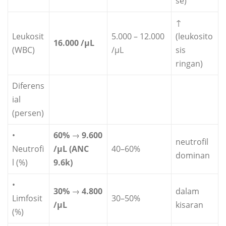
se)
↑
Leukosit
5.000 – 12.000
(leukosito
16.000 /µL
(WBC)
/µL
sis
ringan)
Diferens
ial
(persen)
•
60%
→
9.600
neutrofil
Neutrofi
/µL (ANC
40–60%
dominan
l (%)
9.6k)
•
30%
→
4.800
dalam
Limfosit
30–50%
/µL
kisaran
(%)