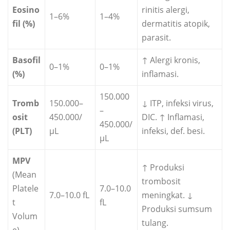
Eosino
rinitis alergi,
1–6%
1–4%
fil (%)
dermatitis atopik,
parasit.
Basofil
↑ Alergi kronis,
0–1%
0–1%
(%)
inflamasi.
150.000
Tromb
150.000–
↓ ITP, infeksi virus,
–
osit
450.000/
DIC. ↑ Inflamasi,
450.000/
(PLT)
µL
infeksi, def. besi.
µL
MPV
↑ Produksi
(Mean
trombosit
Platele
7.0–10.0
7.0–10.0 fL
meningkat. ↓
t
fL
Produksi sumsum
Volum
tulang.