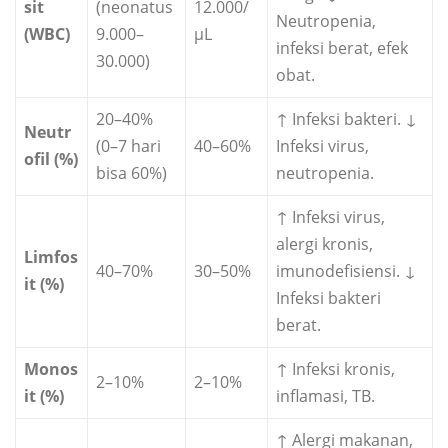
sit
(neonatus
12.000/
Neutropenia,
(WBC)
9.000–
µL
infeksi berat, efek
30.000)
obat.
20–40%
↑ Infeksi bakteri. ↓
Neutr
(0–7 hari
40–60%
Infeksi virus,
ofil (%)
bisa 60%)
neutropenia.
↑ Infeksi virus,
alergi kronis,
Limfos
40–70%
30–50%
imunodefisiensi. ↓
it (%)
Infeksi bakteri
berat.
Monos
↑ Infeksi kronis,
2–10%
2–10%
it (%)
inflamasi, TB.
↑ Alergi makanan,