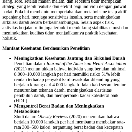
siang, sore, setelah makan malam, dan sebelum tidur merupakan
strategi yang lebih realistis dan efektif bagi individu dengan jadwal
padat. Pola ini membantu mempertahankan metabolisme tetap aktif
sepanjang hari, menjaga sensitivitas insulin, serta meningkatkan
sirkulasi darah secara berkesinambungan. Selain aspek fisik,
aktivitas berjalan rutin juga terbukti mendukung stabilitas emosi dan
meningkatkan kualitas tidur, menjadikannya praktik kesehatan
holistik.
Manfaat Kesehatan Berdasarkan Penelitian
Meningkatkan Kesehatan Jantung dan Sirkulasi Darah
Penelitian dalam
Journal of the American Heart Association
(2021) menunjukkan bahwa individu yang berjalan minimal
8.000–10.000 langkah per hari memiliki risiko 51% lebih
rendah terhadap penyakit kardiovaskular dibanding yang
berjalan kurang dari 4.000 langkah. Jalan kaki secara teratur
menurunkan tekanan darah, meningkatkan elastisitas
pembuluh darah, dan memperbaiki kadar kolesterol baik
(HDL).
Mengontrol Berat Badan dan Meningkatkan
Metabolisme
Studi dalam
Obesity Reviews
(2020) menemukan bahwa
berjalan 10.000 langkah per hari membantu membakar rata-
rata 300–500 kalori, tergantung berat badan dan kecepatan