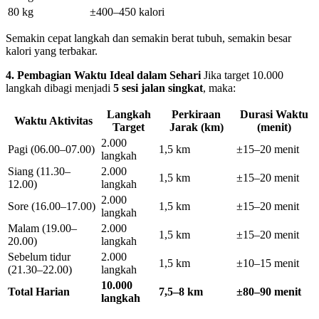
80 kg
±400–450 kalori
Semakin cepat langkah dan semakin berat tubuh, semakin besar
kalori yang terbakar.
4. Pembagian Waktu Ideal dalam Sehari
Jika target 10.000
langkah dibagi menjadi
5 sesi jalan singkat
, maka:
Langkah
Perkiraan
Durasi Waktu
Waktu Aktivitas
Target
Jarak (km)
(menit)
2.000
Pagi (06.00–07.00)
1,5 km
±15–20 menit
langkah
Siang (11.30–
2.000
1,5 km
±15–20 menit
12.00)
langkah
2.000
Sore (16.00–17.00)
1,5 km
±15–20 menit
langkah
Malam (19.00–
2.000
1,5 km
±15–20 menit
20.00)
langkah
Sebelum tidur
2.000
1,5 km
±10–15 menit
(21.30–22.00)
langkah
10.000
Total Harian
7,5–8 km
±80–90 menit
langkah