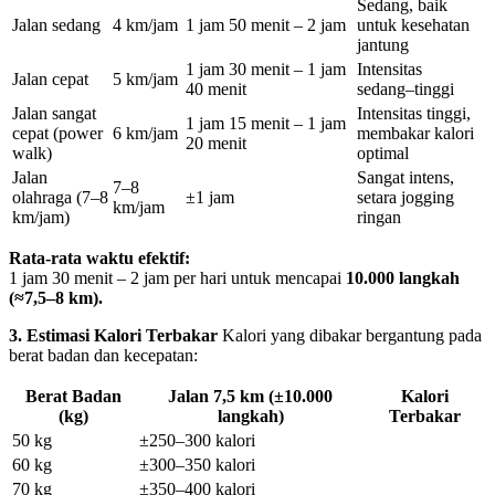
Sedang, baik
Jalan sedang
4 km/jam
1 jam 50 menit – 2 jam
untuk kesehatan
jantung
1 jam 30 menit – 1 jam
Intensitas
Jalan cepat
5 km/jam
40 menit
sedang–tinggi
Jalan sangat
Intensitas tinggi,
1 jam 15 menit – 1 jam
cepat (power
6 km/jam
membakar kalori
20 menit
walk)
optimal
Jalan
Sangat intens,
7–8
olahraga (7–8
±1 jam
setara jogging
km/jam
km/jam)
ringan
Rata-rata waktu efektif:
1 jam 30 menit – 2 jam per hari untuk mencapai
10.000 langkah
(≈7,5–8 km).
3. Estimasi Kalori Terbakar
Kalori yang dibakar bergantung pada
berat badan dan kecepatan:
Berat Badan
Jalan 7,5 km (±10.000
Kalori
(kg)
langkah)
Terbakar
50 kg
±250–300 kalori
60 kg
±300–350 kalori
70 kg
±350–400 kalori