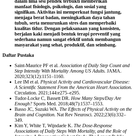
dalam lima sesi pendek terbukti memberikan
manfaat fisiologis, psikologis, dan sosial yang
signifikan. Aktivitas ini memperkuat fungsi jantung,
menjaga berat badan, meningkatkan daya tahan
tubuh, serta menurunkan stres dan memperbaiki
kualitas tidur. Dengan pelaksanaan yang konsisten,
berjalan kaki menjadi bentuk terapi preventif yang
sederhana namun sangat efektif untuk membangun
masyarakat yang sehat, produktif, dan seimbang.
Daftar Pustaka
Saint-Maurice PF et al.
Association of Daily Step Count and
Step Intensity With Mortality Among US Adults.
JAMA.
2020;323(12):1151–1160.
Lee IM et al.
Physical Activity and Cardiovascular Disease:
A Scientific Statement From the American Heart Association.
Circulation. 2021;144:e275–e295.
Tudor-Locke C, Bassett DR.
How Many Steps/Day Are
Enough?
Sports Med. 2018;48(7):1537–1553.
Basso JC, Suzuki WA.
The Effects of Physical Activity on the
Brain and Cognition.
Nat Rev Neurosci. 2022;23(6):332–
349.
Kim Y, White T, Wijndaele K.
The Dose-Response
Associations of Daily Steps With Mortality, and the Role of