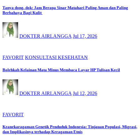
Tanya dong, dok: Jam Berapa Sinar Matahari Paling Aman dan Paling
Berbahaya Bagi Kulit
DOKTER AIRLANGGA
Jul 17, 2026
FAVORIT
KONSULTASI KESEHATAN
Bolehkah Kelainan Mata Minus Membaca Layar HP Tulisan Kecil
DOKTER AIRLANGGA
Jul 12, 2026
FAVORIT
Keanekaragaman Genetik Penduduk Indonesia: Tinjauan Populasi, Migrasi,
dan Implikasinya terhadap Keragaman Etnis