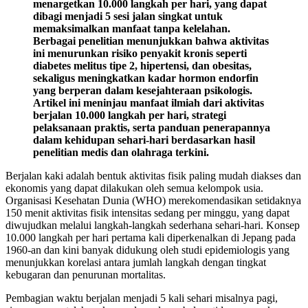
menargetkan 10.000 langkah per hari, yang dapat
dibagi menjadi 5 sesi jalan singkat untuk
memaksimalkan manfaat tanpa kelelahan.
Berbagai penelitian menunjukkan bahwa aktivitas
ini menurunkan risiko penyakit kronis seperti
diabetes melitus tipe 2, hipertensi, dan obesitas,
sekaligus meningkatkan kadar hormon endorfin
yang berperan dalam kesejahteraan psikologis.
Artikel ini meninjau manfaat ilmiah dari aktivitas
berjalan 10.000 langkah per hari, strategi
pelaksanaan praktis, serta panduan penerapannya
dalam kehidupan sehari-hari berdasarkan hasil
penelitian medis dan olahraga terkini.
Berjalan kaki adalah bentuk aktivitas fisik paling mudah diakses dan
ekonomis yang dapat dilakukan oleh semua kelompok usia.
Organisasi Kesehatan Dunia (WHO) merekomendasikan setidaknya
150 menit aktivitas fisik intensitas sedang per minggu, yang dapat
diwujudkan melalui langkah-langkah sederhana sehari-hari. Konsep
10.000 langkah per hari pertama kali diperkenalkan di Jepang pada
1960-an dan kini banyak didukung oleh studi epidemiologis yang
menunjukkan korelasi antara jumlah langkah dengan tingkat
kebugaran dan penurunan mortalitas.
Pembagian waktu berjalan menjadi 5 kali sehari misalnya pagi,