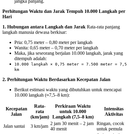
jangka panjang.
Perhitungan Waktu dan Jarak Tempuh 10.000 Langkah per
Hari
1. Hubungan antara Langkah dan Jarak
Rata-rata panjang
langkah manusia dewasa berkisar:
Pria: 0,75 meter – 0,80 meter per langkah
Wanita: 0,65 meter – 0,70 meter per langkah
Maka, jika seseorang berjalan 10.000 langkah, jarak yang
ditempuh adalah:
10.000 langkah × 0,75 meter = 7.500 meter = 7,5
km
2. Perhitungan Waktu Berdasarkan Kecepatan Jalan
Berikut estimasi waktu yang dibutuhkan untuk mencapai
10.000 langkah (≈7,5–8 km):
Rata-
Perkiraan Waktu
Kecepatan
Intensitas
rata
untuk 10.000
Jalan
Aktivitas
(km/jam)
Langkah (7,5–8 km)
2 jam 30 menit – 2 jam
Ringan, cocok
Jalan santai
3 km/jam
40 menit
untuk pemula