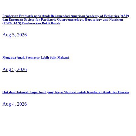
Pemberian Probiotik pada Anak Rekomendasi American Academy of Pediatrics (AAP)
dan European Society for Paediatric Gastroenterology, Hepatology and Nutrition
(ESPGHAN) Berdasarkan Bukti Ilmiah
Aug 5, 2026
Mengapa Anak Prematur Lebih Sulit Makan?
Aug 5, 2026
Oat dan Oatmeal: Superfood yang Kaya Manfaat untuk Kesehatan Anak dan Dewasa
Aug 4, 2026