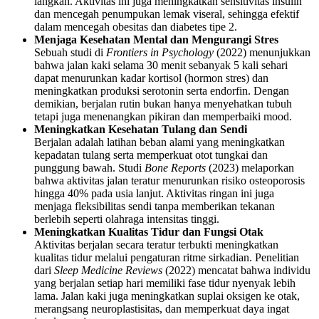
langkah. Aktivitas ini juga meningkatkan sensitivitas insulin
dan mencegah penumpukan lemak viseral, sehingga efektif
dalam mencegah obesitas dan diabetes tipe 2.
Menjaga Kesehatan Mental dan Mengurangi Stres
Sebuah studi di
Frontiers in Psychology
(2022) menunjukkan
bahwa jalan kaki selama 30 menit sebanyak 5 kali sehari
dapat menurunkan kadar kortisol (hormon stres) dan
meningkatkan produksi serotonin serta endorfin. Dengan
demikian, berjalan rutin bukan hanya menyehatkan tubuh
tetapi juga menenangkan pikiran dan memperbaiki mood.
Meningkatkan Kesehatan Tulang dan Sendi
Berjalan adalah latihan beban alami yang meningkatkan
kepadatan tulang serta memperkuat otot tungkai dan
punggung bawah. Studi
Bone Reports
(2023) melaporkan
bahwa aktivitas jalan teratur menurunkan risiko osteoporosis
hingga 40% pada usia lanjut. Aktivitas ringan ini juga
menjaga fleksibilitas sendi tanpa memberikan tekanan
berlebih seperti olahraga intensitas tinggi.
Meningkatkan Kualitas Tidur dan Fungsi Otak
Aktivitas berjalan secara teratur terbukti meningkatkan
kualitas tidur melalui pengaturan ritme sirkadian. Penelitian
dari
Sleep Medicine Reviews
(2022) mencatat bahwa individu
yang berjalan setiap hari memiliki fase tidur nyenyak lebih
lama. Jalan kaki juga meningkatkan suplai oksigen ke otak,
merangsang neuroplastisitas, dan memperkuat daya ingat