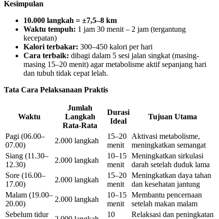
Kesimpulan
10.000 langkah = ±7,5–8 km
Waktu tempuh:
1 jam 30 menit – 2 jam (tergantung
kecepatan)
Kalori terbakar:
300–450 kalori per hari
Cara terbaik:
dibagi dalam 5 sesi jalan singkat (masing-
masing 15–20 menit) agar metabolisme aktif sepanjang hari
dan tubuh tidak cepat lelah.
Tata Cara Pelaksanaan Praktis
Jumlah
Durasi
Waktu
Langkah
Tujuan Utama
Ideal
Rata-Rata
Pagi (06.00–
15–20
Aktivasi metabolisme,
2.000 langkah
07.00)
menit
meningkatkan semangat
Siang (11.30–
10–15
Meningkatkan sirkulasi
2.000 langkah
12.30)
menit
darah setelah duduk lama
Sore (16.00–
15–20
Meningkatkan daya tahan
2.000 langkah
17.00)
menit
dan kesehatan jantung
Malam (19.00–
10–15
Membantu pencernaan
2.000 langkah
20.00)
menit
setelah makan malam
Sebelum tidur
10
Relaksasi dan peningkatan
2.000 langkah