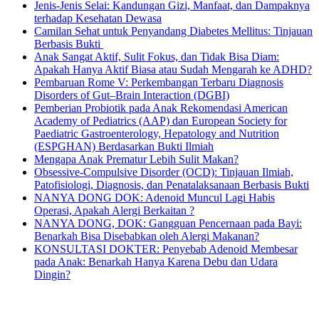
Jenis-Jenis Selai: Kandungan Gizi, Manfaat, dan Dampaknya
terhadap Kesehatan Dewasa
Camilan Sehat untuk Penyandang Diabetes Mellitus: Tinjauan
Berbasis Bukti
Anak Sangat Aktif, Sulit Fokus, dan Tidak Bisa Diam:
Apakah Hanya Aktif Biasa atau Sudah Mengarah ke ADHD?
Pembaruan Rome V: Perkembangan Terbaru Diagnosis
Disorders of Gut–Brain Interaction (DGBI)
Pemberian Probiotik pada Anak Rekomendasi American
Academy of Pediatrics (AAP) dan European Society for
Paediatric Gastroenterology, Hepatology and Nutrition
(ESPGHAN) Berdasarkan Bukti Ilmiah
Mengapa Anak Prematur Lebih Sulit Makan?
Obsessive-Compulsive Disorder (OCD): Tinjauan Ilmiah,
Patofisiologi, Diagnosis, dan Penatalaksanaan Berbasis Bukti
NANYA DONG DOK: Adenoid Muncul Lagi Habis
Operasi, Apakah Alergi Berkaitan ?
NANYA DONG, DOK: Gangguan Pencernaan pada Bayi:
Benarkah Bisa Disebabkan oleh Alergi Makanan?
KONSULTASI DOKTER: Penyebab Adenoid Membesar
pada Anak: Benarkah Hanya Karena Debu dan Udara
Dingin?