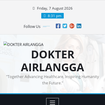
Skip
Friday, 7 August 2026
to
content
8:31 pm
Follow Us
DOKTER
AIRLANGGA
"Together Advancing Healthcare, Inspiring Humanity
the Future."