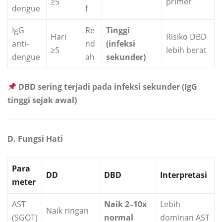
≥5
primer
dengue
f
IgG
Re
Tinggi
Hari
Risiko DBD
anti-
nd
(infeksi
≥5
lebih berat
dengue
ah
sekunder)
DBD sering terjadi pada infeksi sekunder (IgG
tinggi sejak awal)
D. Fungsi Hati
Para
DD
DBD
Interpretasi
meter
AST
Naik 2–10x
Lebih
Naik ringan
(SGOT)
normal
dominan AST