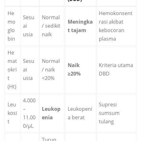
He
Hemokonsent
Sesu
Normal
mo
Meningka
rasi akibat
ai
/ sedikit
glo
t tajam
kebocoran
usia
naik
bin
plasma
He
mat
Sesu
Normal
Naik
Kriteria utama
okri
ai
/ naik
≥20%
DBD
t
usia
<20%
(Ht)
4.000
Leu
Supresi
–
Leukop
Leukopeni
kosi
sumsum
11.00
enia
a berat
t
tulang
0/µL
Turun