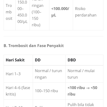
150.0
Tro
ringan
00–
<100.000/
Risiko
mb
(100–
450.0
µL
perdarahan
osit
150
00/µL
ribu)
B. Trombosit dan Fase Penyakit
Hari Sakit
DD
DBD
Normal / turun
Normal / mulai
Hari 1–3
ringan
turun
Hari 4–6 (fase
<100 ribu → <50
100–150 ribu
kritis)
ribu
Pulih bila tidak