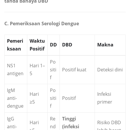
tanda bahaya DBD
C. Pemeriksaan Serologi Dengue
Pemeri
Waktu
DD
DBD
Makna
ksaan
Positif
Po
NS1
Hari 1–
siti
Positif kuat
Deteksi dini
antigen
5
f
IgM
Po
Hari
Infeksi
anti-
siti
Positif
≥5
primer
dengue
f
IgG
Re
Tinggi
Hari
Risiko DBD
anti-
nd
(infeksi