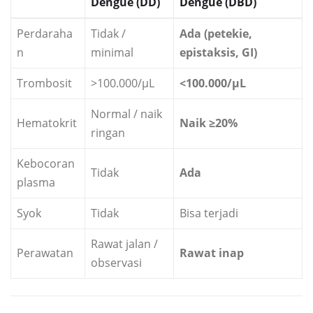
Dengue (DD)
Dengue (DBD)
Perdaraha
Tidak /
Ada (petekie,
n
minimal
epistaksis, GI)
Trombosit
>100.000/µL
<100.000/µL
Normal / naik
Hematokrit
Naik ≥20%
ringan
Kebocoran
Tidak
Ada
plasma
Syok
Tidak
Bisa terjadi
Rawat jalan /
Perawatan
Rawat inap
observasi