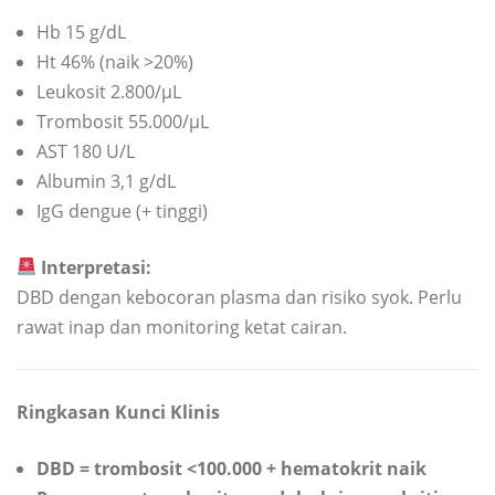
Hb 15 g/dL
Ht 46% (naik >20%)
Leukosit 2.800/µL
Trombosit 55.000/µL
AST 180 U/L
Albumin 3,1 g/dL
IgG dengue (+ tinggi)
Interpretasi:
DBD dengan kebocoran plasma dan risiko syok. Perlu
rawat inap dan monitoring ketat cairan.
Ringkasan Kunci Klinis
DBD = trombosit <100.000 + hematokrit naik