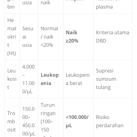
usia
naik
bin
plasma
He
mat
Sesu
Normal
Naik
Kriteria utama
okri
ai
/ naik
≥20%
DBD
t
usia
<20%
(Ht)
4.000
Leu
Supresi
–
Leukop
Leukopeni
kosi
sumsum
11.00
enia
a berat
t
tulang
0/µL
Turun
150.0
Tro
ringan
00–
<100.000/
Risiko
mb
(100–
450.0
µL
perdarahan
osit
150
00/µL