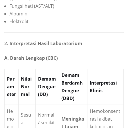
Fungsi hati (AST/ALT)
Albumin
Elektrolit
2. Interpretasi Hasil Laboratorium
A. Darah Lengkap (CBC)
Demam
Par
Nilai
Demam
Berdarah
Interpretasi
am
Nor
Dengue
Dengue
Klinis
eter
mal
(DD)
(DBD)
He
Hemokonsent
Sesu
Normal
mo
Meningka
rasi akibat
ai
/ sedikit
glo
t tajam
kebocoran