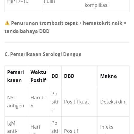
Hari 7–10
Pulih
komplikasi
Penurunan trombosit cepat + hematokrit naik =
tanda bahaya DBD
C. Pemeriksaan Serologi Dengue
Pemeri
Waktu
DD
DBD
Makna
ksaan
Positif
Po
NS1
Hari 1–
siti
Positif kuat
Deteksi dini
antigen
5
f
IgM
Po
Hari
Infeksi
anti-
siti
Positif