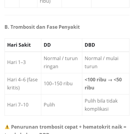
ribu)
B. Trombosit dan Fase Penyakit
Hari Sakit
DD
DBD
Normal / turun
Normal / mulai
Hari 1–3
ringan
turun
Hari 4–6 (fase
<100 ribu → <50
100–150 ribu
kritis)
ribu
Pulih bila tidak
Hari 7–10
Pulih
komplikasi
Penurunan trombosit cepat + hematokrit naik =