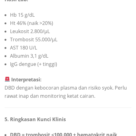
Hb 15 g/dL
Ht 46% (naik >20%)
Leukosit 2.800/µL
Trombosit 55.000/µL
AST 180 U/L
Albumin 3,1 g/dL
IgG dengue (+ tinggi)
Interpretasi:
DBD dengan kebocoran plasma dan risiko syok. Perlu
rawat inap dan monitoring ketat cairan.
5. Ringkasan Kunci Klinis
DBD = trombosit <100.000 + hematokrit naik