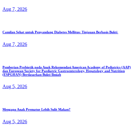
Aug 7, 2026
Camilan Sehat untuk Penyandang Diabetes Mellitus: Tinjauan Berbasis Bukti
Aug 7, 2026
Pemberian Probiotik pada Anak Rekomendasi American Academy of Pediatrics (AAP)
dan European Society for Paediatric Gastroenterology, Hepatology and Nutrition
(ESPGHAN) Berdasarkan Bukti Ilmiah
Aug 5, 2026
Mengapa Anak Prematur Lebih Sulit Makan?
Aug 5, 2026