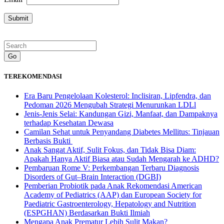
Go
TEREKOMENDASI
Era Baru Pengelolaan Kolesterol: Inclisiran, Lipfendra, dan
Pedoman 2026 Mengubah Strategi Menurunkan LDLl
Jenis-Jenis Selai: Kandungan Gizi, Manfaat, dan Dampaknya
terhadap Kesehatan Dewasa
Camilan Sehat untuk Penyandang Diabetes Mellitus: Tinjauan
Berbasis Bukti
Anak Sangat Aktif, Sulit Fokus, dan Tidak Bisa Diam:
Apakah Hanya Aktif Biasa atau Sudah Mengarah ke ADHD?
Pembaruan Rome V: Perkembangan Terbaru Diagnosis
Disorders of Gut–Brain Interaction (DGBI)
Pemberian Probiotik pada Anak Rekomendasi American
Academy of Pediatrics (AAP) dan European Society for
Paediatric Gastroenterology, Hepatology and Nutrition
(ESPGHAN) Berdasarkan Bukti Ilmiah
Mengapa Anak Prematur Lebih Sulit Makan?