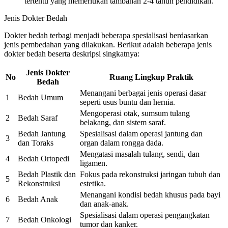
tertentu yang memerlukan tambahan 2-4 tahun pendidikan.
Jenis Dokter Bedah
Dokter bedah terbagi menjadi beberapa spesialisasi berdasarkan
jenis pembedahan yang dilakukan. Berikut adalah beberapa jenis
dokter bedah beserta deskripsi singkatnya:
Jenis Dokter
No
Ruang Lingkup Praktik
Bedah
Menangani berbagai jenis operasi dasar
1
Bedah Umum
seperti usus buntu dan hernia.
Mengoperasi otak, sumsum tulang
2
Bedah Saraf
belakang, dan sistem saraf.
Bedah Jantung
Spesialisasi dalam operasi jantung dan
3
dan Toraks
organ dalam rongga dada.
Mengatasi masalah tulang, sendi, dan
4
Bedah Ortopedi
ligamen.
Bedah Plastik dan
Fokus pada rekonstruksi jaringan tubuh dan
5
Rekonstruksi
estetika.
Menangani kondisi bedah khusus pada bayi
6
Bedah Anak
dan anak-anak.
Spesialisasi dalam operasi pengangkatan
7
Bedah Onkologi
tumor dan kanker.