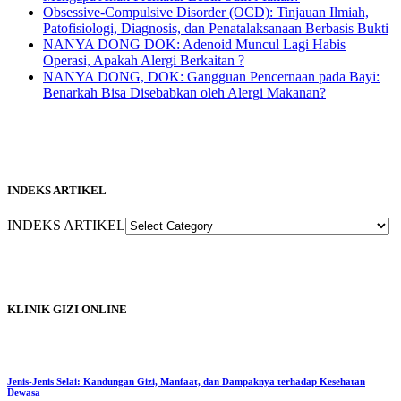
Obsessive-Compulsive Disorder (OCD): Tinjauan Ilmiah,
Patofisiologi, Diagnosis, dan Penatalaksanaan Berbasis Bukti
NANYA DONG DOK: Adenoid Muncul Lagi Habis
Operasi, Apakah Alergi Berkaitan ?
NANYA DONG, DOK: Gangguan Pencernaan pada Bayi:
Benarkah Bisa Disebabkan oleh Alergi Makanan?
INDEKS ARTIKEL
INDEKS ARTIKEL
KLINIK GIZI ONLINE
Jenis-Jenis Selai: Kandungan Gizi, Manfaat, dan Dampaknya terhadap Kesehatan
Dewasa