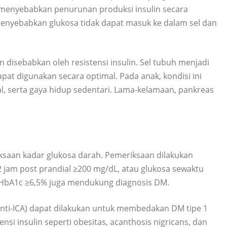
 menyebabkan penurunan produksi insulin secara
ni menyebabkan glukosa tidak dapat masuk ke dalam sel dan
 disebabkan oleh resistensi insulin. Sel tubuh menjadi
apat digunakan secara optimal. Pada anak, kondisi ini
l, serta gaya hidup sedentari. Lama-kelamaan, pankreas
saan kadar glukosa darah. Pemeriksaan dilakukan
2 jam post prandial ≥200 mg/dL, atau glukosa sewaktu
aan HbA1c ≥6,5% juga mendukung diagnosis DM.
anti-ICA) dapat dilakukan untuk membedakan DM tipe 1
ensi insulin seperti obesitas, acanthosis nigricans, dan