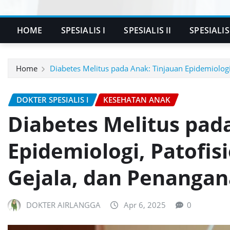
HOME
SPESIALIS I
SPESIALIS II
SPESIALIS 
Home
Diabetes Melitus pada Anak: Tinjauan Epidemiologi
DOKTER SPESIALIS I
KESEHATAN ANAK
Diabetes Melitus pad
Epidemiologi, Patofisi
Gejala, dan Penanga
DOKTER AIRLANGGA
Apr 6, 2025
0