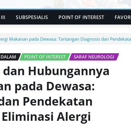
III
SUBSPESIALIS
POINT OF INTEREST
FAVOR
lergi Makanan pada Dewasa: Tantangan Diagnosis dan Pendekatan
T DALAM
POINT OF INTEREST
SARAF NEUROLOGI
n, dan Hubungannya
an pada Dewasa:
 dan Pendekatan
Eliminasi Alergi