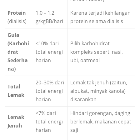
Protein
1,0 – 1,2
Karena terjadi kehilangan
(dialisis)
g/kgBB/hari
protein selama dialisis
Gula
(Karbohi
<10% dari
Pilih karbohidrat
drat
total energi
kompleks seperti nasi,
Sederha
harian
ubi, oatmeal
na)
20–30% dari
Lemak tak jenuh (zaitun,
Total
total energi
alpukat, minyak kanola)
Lemak
harian
disarankan
<7% dari
Hindari gorengan, daging
Lemak
total energi
berlemak, makanan cepat
Jenuh
harian
saji