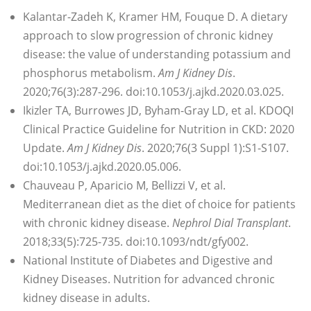
Kalantar-Zadeh K, Kramer HM, Fouque D. A dietary
approach to slow progression of chronic kidney
disease: the value of understanding potassium and
phosphorus metabolism.
Am J Kidney Dis
.
2020;76(3):287-296. doi:10.1053/j.ajkd.2020.03.025.
Ikizler TA, Burrowes JD, Byham-Gray LD, et al. KDOQI
Clinical Practice Guideline for Nutrition in CKD: 2020
Update.
Am J Kidney Dis
. 2020;76(3 Suppl 1):S1-S107.
doi:10.1053/j.ajkd.2020.05.006.
Chauveau P, Aparicio M, Bellizzi V, et al.
Mediterranean diet as the diet of choice for patients
with chronic kidney disease.
Nephrol Dial Transplant
.
2018;33(5):725-735. doi:10.1093/ndt/gfy002.
National Institute of Diabetes and Digestive and
Kidney Diseases. Nutrition for advanced chronic
kidney disease in adults.