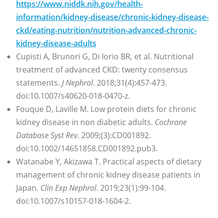
https://www.niddk.nih.gov/health-
information/kidney-disease/chronic-kidney-disease-
ckd/eating-nutrition/nutrition-advanced-chronic-
kidney-disease-adults
Cupisti A, Brunori G, Di Iorio BR, et al. Nutritional
treatment of advanced CKD: twenty consensus
statements.
J Nephrol
. 2018;31(4):457-473.
doi:10.1007/s40620-018-0470-z.
Fouque D, Laville M. Low protein diets for chronic
kidney disease in non diabetic adults.
Cochrane
Database Syst Rev
. 2009;(3):CD001892.
doi:10.1002/14651858.CD001892.pub3.
Watanabe Y, Akizawa T. Practical aspects of dietary
management of chronic kidney disease patients in
Japan.
Clin Exp Nephrol
. 2019;23(1):99-104.
doi:10.1007/s10157-018-1604-2.