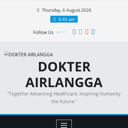
Skip
Thursday, 6 August 2026
to
content
6:45 am
Follow Us
DOKTER
AIRLANGGA
"Together Advancing Healthcare, Inspiring Humanity
the Future."