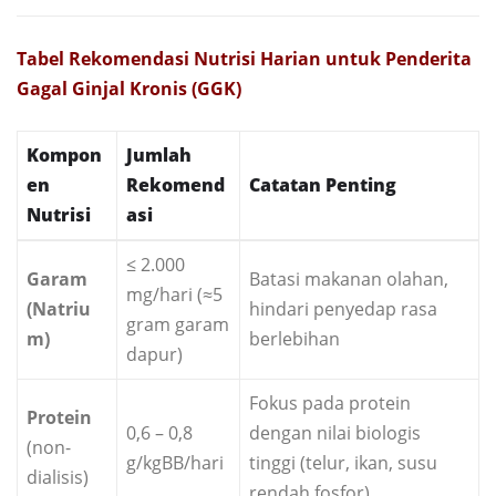
Tabel Rekomendasi Nutrisi Harian untuk Penderita
Gagal Ginjal Kronis (GGK)
Kompon
Jumlah
en
Rekomend
Catatan Penting
Nutrisi
asi
≤ 2.000
Garam
Batasi makanan olahan,
mg/hari (≈5
(Natriu
hindari penyedap rasa
gram garam
m)
berlebihan
dapur)
Fokus pada protein
Protein
0,6 – 0,8
dengan nilai biologis
(non-
g/kgBB/hari
tinggi (telur, ikan, susu
dialisis)
rendah fosfor)