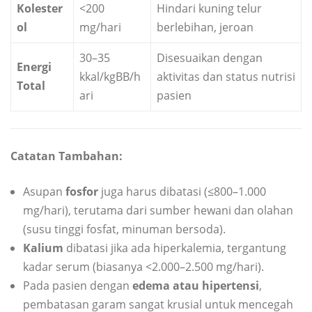
Kolester
<200
Hindari kuning telur
ol
mg/hari
berlebihan, jeroan
30–35
Disesuaikan dengan
Energi
kkal/kgBB/h
aktivitas dan status nutrisi
Total
ari
pasien
Catatan Tambahan:
Asupan
fosfor
juga harus dibatasi (≤800–1.000
mg/hari), terutama dari sumber hewani dan olahan
(susu tinggi fosfat, minuman bersoda).
Kalium
dibatasi jika ada hiperkalemia, tergantung
kadar serum (biasanya <2.000–2.500 mg/hari).
Pada pasien dengan
edema atau hipertensi
,
pembatasan garam sangat krusial untuk mencegah