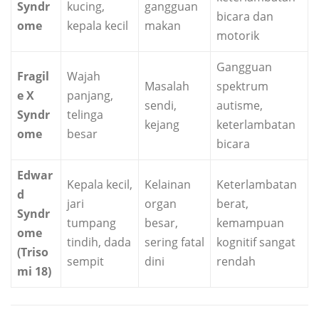
Syndr
kucing,
gangguan
bicara dan
ome
kepala kecil
makan
motorik
Gangguan
Fragil
Wajah
Masalah
spektrum
e X
panjang,
sendi,
autisme,
Syndr
telinga
kejang
keterlambatan
ome
besar
bicara
Edwar
Kepala kecil,
Kelainan
Keterlambatan
d
jari
organ
berat,
Syndr
tumpang
besar,
kemampuan
ome
tindih, dada
sering fatal
kognitif sangat
(Triso
sempit
dini
rendah
mi 18)