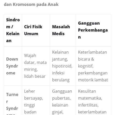
dan Kromosom pada Anak
Sindro
Gangguan
m /
Ciri Fisik
Masalah
Perkembanga
Kelain
Umum
Medis
n
an
Kelainan
Keterlambatan
Wajah
Down
jantung,
bicara &
datar, mata
Syndr
hipotiroid,
kognitif,
miring,
ome
infeksi
perkembangan
lidah besar
berulang
motorik lambat
Leher
Gangguan
Kesulitan
Turne
bersayap,
pubertas,
matematika,
r
tinggi
kelainan
infertilitas,
Syndr
badan
ginjal,
keterlambatan