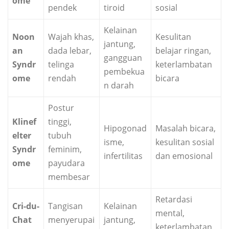
ome
pendek
tiroid
sosial
Kelainan
Noon
Wajah khas,
Kesulitan
jantung,
an
dada lebar,
belajar ringan,
gangguan
Syndr
telinga
keterlambatan
pembekua
ome
rendah
bicara
n darah
Postur
Klinef
tinggi,
Hipogonad
Masalah bicara,
elter
tubuh
isme,
kesulitan sosial
Syndr
feminim,
infertilitas
dan emosional
ome
payudara
membesar
Retardasi
Cri-du-
Tangisan
Kelainan
mental,
Chat
menyerupai
jantung,
keterlambatan