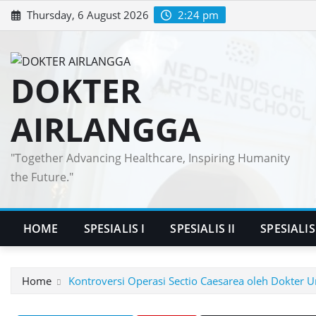
Skip
Thursday, 6 August 2026
2:24 pm
to
content
DOKTER
AIRLANGGA
"Together Advancing Healthcare, Inspiring Humanity
the Future."
HOME
SPESIALIS I
SPESIALIS II
SPESIALIS 
Home
Kontroversi Operasi Sectio Caesarea oleh Dokter U