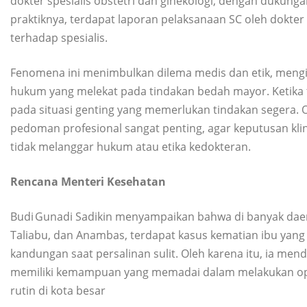
dokter spesialis obstetri dan ginekologi, dengan dukun
praktiknya, terdapat laporan pelaksanaan SC oleh dokte
terhadap spesialis.
Fenomena ini menimbulkan dilema medis dan etik, mengi
hukum yang melekat pada tindakan bedah mayor. Ketika
pada situasi genting yang memerlukan tindakan segera.
pedoman profesional sangat penting, agar keputusan kl
tidak melanggar hukum atau etika kedokteran.
Rencana Menteri Kesehatan
Budi Gunadi Sadikin menyampaikan bahwa di banyak daerah 
Taliabu, dan Anambas, terdapat kasus kematian ibu yang t
kandungan saat persalinan sulit. Oleh karena itu, ia m
memiliki kemampuan yang memadai dalam melakukan opera
rutin di kota besar