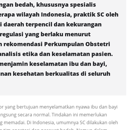
gan bedah, khususnya spesialis
erapa wilayah Indonesia, praktik SC oleh
i daerah terpencil dan kekurangan
 regulasi yang berlaku menurut
n rekomendasi Perkumpulan Obstetri
analisis etika dan keselamatan pasien.
menjamin keselamatan ibu dan bayi,
an kesehatan berkualitas di seluruh
or yang bertujuan menyelamatkan nyawa ibu dan bayi
angsung secara normal. Tindakan ini memerlukan
yang memadai. Di Indonesia, umumnya SC dilakukan oleh