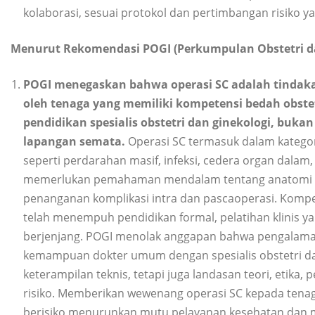
kolaborasi, sesuai protokol dan pertimbangan risiko ya
Menurut Rekomendasi POGI (Perkumpulan Obstetri da
POGI menegaskan bahwa operasi SC adalah tindakan
oleh tenaga yang memiliki kompetensi bedah obstet
pendidikan spesialis obstetri dan ginekologi, buka
lapangan semata.
Operasi SC termasuk dalam kategor
seperti perdarahan masif, infeksi, cedera organ dalam
memerlukan pemahaman mendalam tentang anatomi obst
penanganan komplikasi intra dan pascaoperasi. Kompete
telah menempuh pendidikan formal, pelatihan klinis ya
berjenjang. POGI menolak anggapan bahwa pengalaman
kemampuan dokter umum dengan spesialis obstetri dan
keterampilan teknis, tetapi juga landasan teori, etik
risiko. Memberikan wewenang operasi SC kepada tenag
berisiko menurunkan mutu pelayanan kesehatan dan 