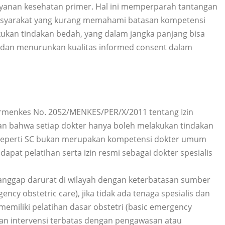
ayanan kesehatan primer. Hal ini memperparah tantangan
Masyarakat yang kurang memahami batasan kompetensi
kan tindakan bedah, yang dalam jangka panjang bisa
 dan menurunkan kualitas informed consent dalam
ermenkes No. 2052/MENKES/PER/X/2011 tentang Izin
an bahwa setiap dokter hanya boleh melakukan tindakan
 seperti SC bukan merupakan kompetensi dokter umum
apat pelatihan serta izin resmi sebagai dokter spesialis
nggap darurat di wilayah dengan keterbatasan sumber
cy obstetric care), jika tidak ada tenaga spesialis dan
miliki pelatihan dasar obstetri (basic emergency
an intervensi terbatas dengan pengawasan atau