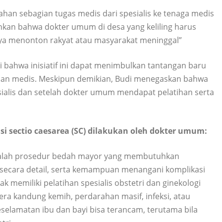
ahan sebagian tugas medis dari spesialis ke tenaga medis
nkan bahwa dokter umum di desa yang keliling harus
nya menonton rakyat atau masyarakat meninggal”
bahwa inisiatif ini dapat menimbulkan tantangan baru
lahan medis. Meskipun demikian, Budi menegaskan bahwa
sialis dan setelah dokter umum mendapat pelatihan serta
i sectio caesarea (SC) dilakukan oleh dokter umum:
dalah prosedur bedah mayor yang membutuhkan
s secara detail, serta kemampuan menangani komplikasi
k memiliki pelatihan spesialis obstetri dan ginekologi
dera kandung kemih, perdarahan masif, infeksi, atau
eselamatan ibu dan bayi bisa terancam, terutama bila