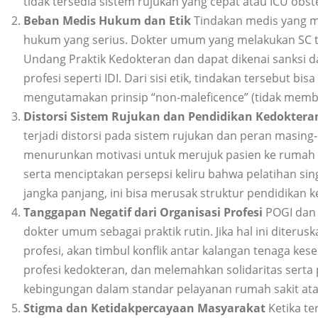
tidak tersedia sistem rujukan yang cepat atau ICU obste
Beban Medis Hukum dan Etik
Tindakan medis yang 
hukum yang serius. Dokter umum yang melakukan SC 
Undang Praktik Kedokteran dan dapat dikenai sanksi da
profesi seperti IDI. Dari sisi etik, tindakan tersebut bis
mengutamakan prinsip “non-maleficence” (tidak memba
Distorsi Sistem Rujukan dan Pendidikan Kedokter
terjadi distorsi pada sistem rujukan dan peran masing-
menurunkan motivasi untuk merujuk pasien ke rumah sa
serta menciptakan persepsi keliru bahwa pelatihan sin
jangka panjang, ini bisa merusak struktur pendidikan k
Tanggapan Negatif dari Organisasi Profesi
POGI dan 
dokter umum sebagai praktik rutin. Jika hal ini diter
profesi, akan timbul konflik antar kalangan tenaga k
profesi kedokteran, dan melemahkan solidaritas serta
kebingungan dalam standar pelayanan rumah sakit at
Stigma dan Ketidakpercayaan Masyarakat
Ketika te