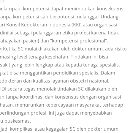
tri.
melampaui kompetensi dapat menimbulkan konsekuensi
tanpa kompetensi sah berpotensi melanggar Undang-
ri Konsil Kedokteran Indonesia (KKI) atau organisasi
a dinilai sebagai pelanggaran etika profesi karena tidak
hayakan pasien) dan “kompetensi profesional”.
an
Ketika SC mulai dilakukan oleh dokter umum, ada risiko
masing level tenaga kesehatan. Tindakan ini bisa
kit yang lebih lengkap atau kepada tenaga spesialis,
gkat bisa menggantikan pendidikan spesialis. Dalam
edokteran dan kualitas layanan obstetri nasional.
IDI secara tegas menolak tindakan SC dilakukan oleh
uskan tanpa koordinasi dan konsensus dengan organisasi
esehatan, menurunkan kepercayaan masyarakat terhadap
 perlindungan profesi. Ini juga dapat menyebabkan
au puskesmas.
rjadi komplikasi atau kegagalan SC oleh dokter umum,