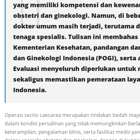
yang memiliki kompetensi dan kewenan
obstetri dan ginekologi. Namun, di beb
dokter umum masih terjadi, terutama d
tenaga spesialis. Tulisan ini membahas
Kementerian Kesehatan, pandangan da
dan Ginekologi Indonesia (POGI), serta 
Evaluasi menyeluruh diperlukan untuk 
sekaligus memastikan pemerataan layan
Indonesia.
Operasi sectio caesarea merupakan tindakan bedah may
dalam kondisi persalinan yang tidak memungkinkan berl
keterampilan, pengalaman klinis, serta fasilitas medis 