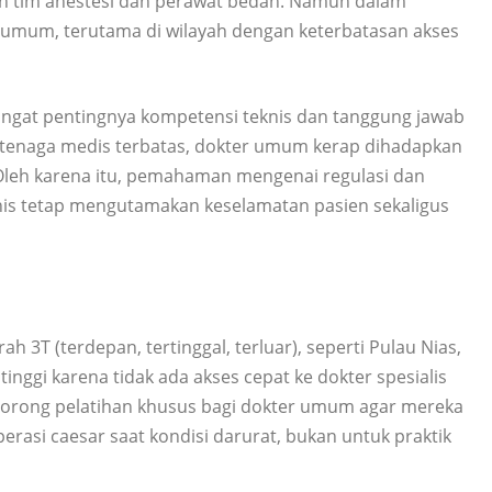
gan tim anestesi dan perawat bedah. Namun dalam
r umum, terutama di wilayah dengan keterbatasan akses
ngat pentingnya kompetensi teknis dan tanggung jawab
 tenaga medis terbatas, dokter umum kerap dihadapkan
 Oleh karena itu, pemahaman mengenai regulasi dan
inis tetap mengutamakan keselamatan pasien sekaligus
3T (terdepan, tertinggal, terluar), seperti Pulau Nias,
inggi karena tidak ada akses cepat ke dokter spesialis
endorong pelatihan khusus bagi dokter umum agar mereka
si caesar saat kondisi darurat, bukan untuk praktik