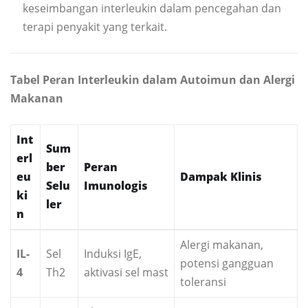
keseimbangan interleukin dalam pencegahan dan
terapi penyakit yang terkait.
Tabel Peran Interleukin dalam Autoimun dan Alergi
Makanan
Int
Sum
erl
ber
Peran
eu
Dampak Klinis
Selu
Imunologis
ki
ler
n
Alergi makanan,
IL-
Sel
Induksi IgE,
potensi gangguan
4
Th2
aktivasi sel mast
toleransi