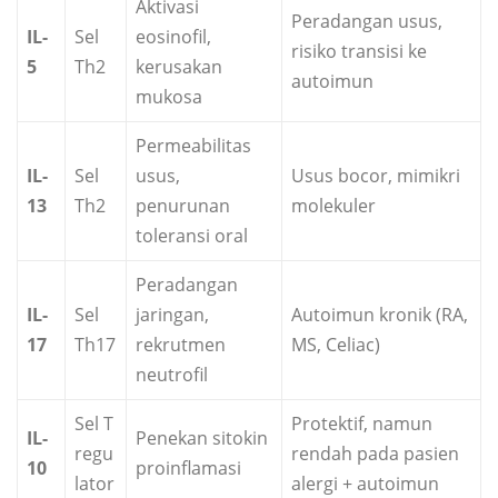
Aktivasi
Peradangan usus,
IL-
Sel
eosinofil,
risiko transisi ke
5
Th2
kerusakan
autoimun
mukosa
Permeabilitas
IL-
Sel
usus,
Usus bocor, mimikri
13
Th2
penurunan
molekuler
toleransi oral
Peradangan
IL-
Sel
jaringan,
Autoimun kronik (RA,
17
Th17
rekrutmen
MS, Celiac)
neutrofil
Sel T
Protektif, namun
IL-
Penekan sitokin
regu
rendah pada pasien
10
proinflamasi
lator
alergi + autoimun