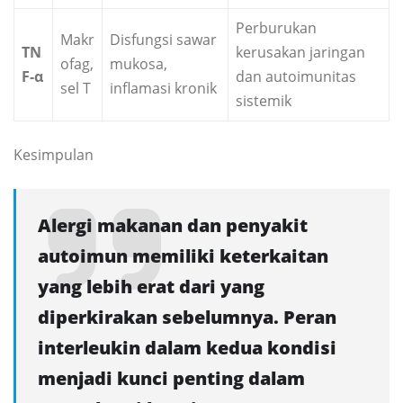
Perburukan
Makr
Disfungsi sawar
TN
kerusakan jaringan
ofag,
mukosa,
F-α
dan autoimunitas
sel T
inflamasi kronik
sistemik
Kesimpulan
Alergi makanan dan penyakit
autoimun memiliki keterkaitan
yang lebih erat dari yang
diperkirakan sebelumnya. Peran
interleukin dalam kedua kondisi
menjadi kunci penting dalam