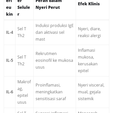
erl
er
Peran dalam
Efek Klinis
eu
Selule
Nyeri Perut
kin
r
Induksi produksi IgE
Sel T
Nyeri, diare,
IL-4
dan aktivasi sel
Th2
reaksi alergi
mast
Inflamasi
Rekrutmen
Sel T
mukosa,
IL-5
eosinofil ke mukosa
Th2
kerusakan
usus
epitel
Makrof
Proinflamasi,
Nyeri visceral,
ag,
IL-6
meningkatkan
mual, gejala
epitel
sensitisasi saraf
sistemik
usus