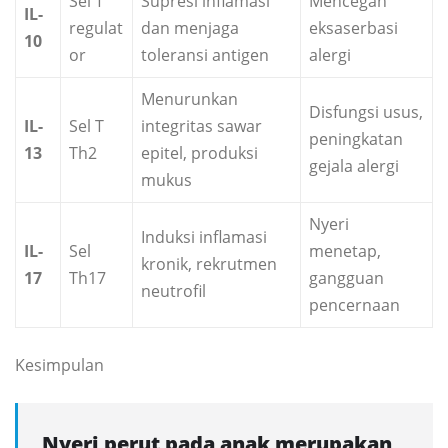
Sel T
Supresi inflamasi
Mencegah
IL-
regulat
dan menjaga
eksaserbasi
10
or
toleransi antigen
alergi
Menurunkan
Disfungsi usus,
IL-
Sel T
integritas sawar
peningkatan
13
Th2
epitel, produksi
gejala alergi
mukus
Nyeri
Induksi inflamasi
IL-
Sel
menetap,
kronik, rekrutmen
17
Th17
gangguan
neutrofil
pencernaan
Kesimpulan
Nyeri perut pada anak merupakan