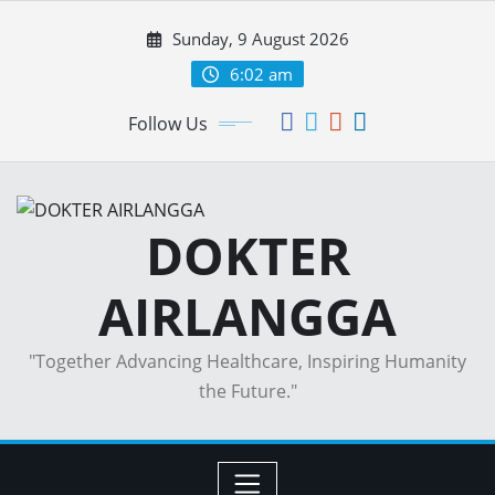
Skip
Sunday, 9 August 2026
to
content
6:02 am
Follow Us
DOKTER
AIRLANGGA
"Together Advancing Healthcare, Inspiring Humanity
the Future."