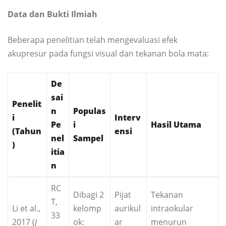
Data dan Bukti Ilmiah
Beberapa penelitian telah mengevaluasi efek
akupresur pada fungsi visual dan tekanan bola mata:
De
sai
Penelit
n
Populas
i
Interv
Pe
i
Hasil Utama
(Tahun
ensi
nel
Sampel
)
itia
n
RC
Dibagi 2
Pijat
Tekanan
T,
Li et al.,
kelomp
aurikul
intraokular
33
2017 (
J
ok:
ar
menurun