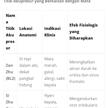
Titik Akupresur yang Berkaitan dengan Mata
Nam
a
Efek Fisiologis
Titik
Lokasi
Indikasi
yang
Aku
Anatomi
Klinis
Diharapkan
pres
ur
Di tepi
Mata
Meningkatkan
Zan
dalam alis,
merah,
aliran darah ke
Zhu
dekat
gatal,
orbita dan sinus
(BL2)
pangkal
alergi, sakit
frontalis
hidung
kepala
Si
Nyeri
Mengendurkan
Zhu
kepala,
otot orbikularis