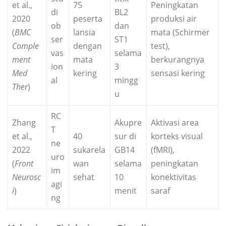
et al.,
75
Peningkatan
di
BL2
2020
peserta
produksi air
ob
dan
(
BMC
lansia
mata (Schirmer
ser
ST1
Comple
dengan
test),
vas
selama
ment
mata
berkurangnya
ion
3
Med
kering
sensasi kering
al
mingg
Ther
)
u
RC
Zhang
Akupre
Aktivasi area
T
et al.,
40
sur di
korteks visual
ne
2022
sukarela
GB14
(fMRI),
uro
(
Front
wan
selama
peningkatan
im
Neurosc
sehat
10
konektivitas
agi
i
)
menit
saraf
ng