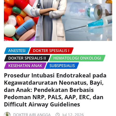
ANESTESI
DOKTER SPESIALIS I
DOKTER SPESIALIS II
HEMATOLOGI ONKOLOGI
KESEHATAN ANAK
SUBSPESIALIS
Prosedur Intubasi Endotrakeal pada
Kegawatdaruratan Neonatus, Bayi,
dan Anak: Pendekatan Berbasis
Pedoman NRP, PALS, AAP, ERC, dan
Difficult Airway Guidelines
DOKTER AIRLANGGA
Jul 12, 2026