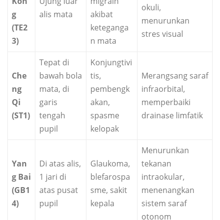
Kon
Ujung luar
migrain
okuli,
g
alis mata
akibat
menurunkan
(TE2
keteganga
stres visual
3)
n mata
Tepat di
Konjungtivi
Che
bawah bola
tis,
Merangsang saraf
ng
mata, di
pembengk
infraorbital,
Qi
garis
akan,
memperbaiki
(ST1)
tengah
spasme
drainase limfatik
pupil
kelopak
Menurunkan
Yan
Di atas alis,
Glaukoma,
tekanan
g Bai
1 jari di
blefarospa
intraokular,
(GB1
atas pusat
sme, sakit
menenangkan
4)
pupil
kepala
sistem saraf
otonom