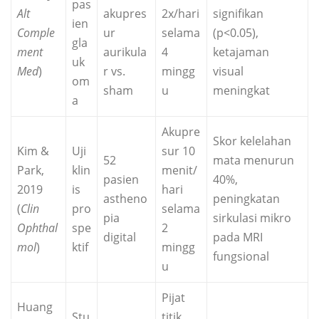
pas
Alt
akupres
2x/hari
signifikan
ien
Comple
ur
selama
(p<0.05),
gla
ment
aurikula
4
ketajaman
uk
Med
)
r vs.
mingg
visual
om
sham
u
meningkat
a
Akupre
Skor kelelahan
Kim &
Uji
sur 10
52
mata menurun
Park,
klin
menit/
pasien
40%,
2019
is
hari
astheno
peningkatan
(
Clin
pro
selama
pia
sirkulasi mikro
Ophthal
spe
2
digital
pada MRI
mol
)
ktif
mingg
fungsional
u
Pijat
Huang
Stu
titik