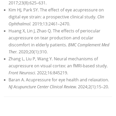
2017;23(8):625–631.
Kim HJ, Park SY. The effect of eye acupressure on
digital eye strain: a prospective clinical study.
Clin
Ophthalmol.
2019;13:2461–2470.
Huang X, Lin J, Zhao Q. The effects of periocular
acupressure on tear production and ocular
discomfort in elderly patients.
BMC Complement Med
Ther.
2020;20(1):310.
Zhang L, Liu P, Wang Y. Neural mechanisms of
acupressure on visual cortex: an fMRI-based study.
Front Neurosci.
2022;16:845219.
Baran A. Acupressure for eye health and relaxation.
NJ Acupuncture Center Clinical Review.
2024;2(1):15–20.