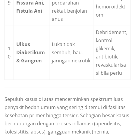
9
Fissura Ani,
perdarahan
hemoroidekt
Fistula Ani
rektal, benjolan
omi
anus
Debridement,
kontrol
Ulkus
Luka tidak
1
glikemik,
Diabetikum
sembuh, bau,
0
antibiotik,
& Gangren
jaringan nekrotik
revaskularisa
si bila perlu
Sepuluh kasus di atas mencerminkan spektrum luas
penyakit bedah umum yang sering ditemui di fasilitas
kesehatan primer hingga tersier. Sebagian besar kasus
berhubungan dengan proses inflamasi (apendisitis,
kolesistitis, abses), gangguan mekanik (hernia,