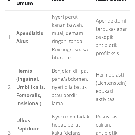
Umum
Nyeri perut
Apendektomi
kanan bawah,
terbuka/lapar
Apendisitis
mual, demam
1
oskopik,
Akut
ringan, tanda
antibiotik
Rovsing/psoas/o
profilaksis
bturator
Hernia
Benjolan di lipat
Hernioplasti
(Inguinal,
paha/abdomen,
(Lichtenstein),
2
Umbilikalis,
nyeri bila batuk
edukasi
Femoralis,
atau berdiri
aktivitas
Insisional)
lama
Nyeri mendadak
Resusitasi
Ulkus
hebat, perut
cairan,
Peptikum
3
kaku (defans
antibiotik,