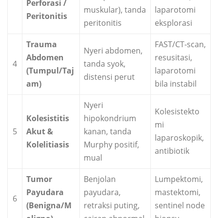
Perforasi /
muskular), tanda
laparotomi
Peritonitis
peritonitis
eksplorasi
Trauma
FAST/CT-scan,
Nyeri abdomen,
Abdomen
resusitasi,
4
tanda syok,
(Tumpul/Taj
laparotomi
distensi perut
am)
bila instabil
Nyeri
Kolesistekto
Kolesistitis
hipokondrium
mi
5
Akut &
kanan, tanda
laparoskopik,
Kolelitiasis
Murphy positif,
antibiotik
mual
Tumor
Benjolan
Lumpektomi,
Payudara
payudara,
mastektomi,
6
(Benigna/M
retraksi puting,
sentinel node