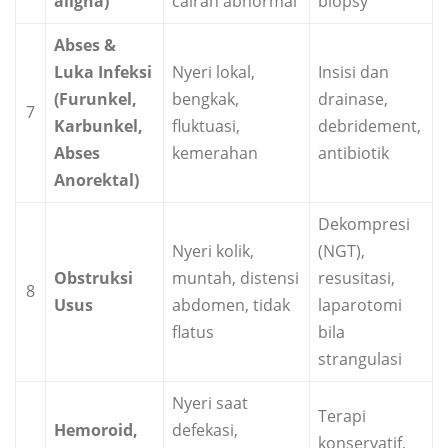
aligna)
cairan abnormal
biopsy
Abses &
Luka Infeksi
Nyeri lokal,
Insisi dan
(Furunkel,
bengkak,
drainase,
7
Karbunkel,
fluktuasi,
debridement,
Abses
kemerahan
antibiotik
Anorektal)
Dekompresi
Nyeri kolik,
(NGT),
Obstruksi
muntah, distensi
resusitasi,
8
Usus
abdomen, tidak
laparotomi
flatus
bila
strangulasi
Nyeri saat
Terapi
Hemoroid,
defekasi,
konservatif,