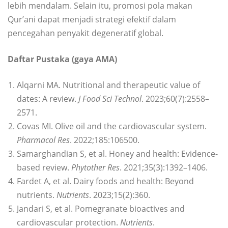
lebih mendalam. Selain itu, promosi pola makan
Qur’ani dapat menjadi strategi efektif dalam
pencegahan penyakit degeneratif global.
Daftar Pustaka (gaya AMA)
Alqarni MA. Nutritional and therapeutic value of
dates: A review.
J Food Sci Technol
. 2023;60(7):2558–
2571.
Covas MI. Olive oil and the cardiovascular system.
Pharmacol Res
. 2022;185:106500.
Samarghandian S, et al. Honey and health: Evidence-
based review.
Phytother Res
. 2021;35(3):1392–1406.
Fardet A, et al. Dairy foods and health: Beyond
nutrients.
Nutrients
. 2023;15(2):360.
Jandari S, et al. Pomegranate bioactives and
cardiovascular protection.
Nutrients
.