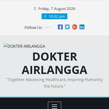
Skip
Friday, 7 August 2026
to
content
10:02 pm
Follow Us
DOKTER
AIRLANGGA
"Together Advancing Healthcare, Inspiring Humanity
the Future."