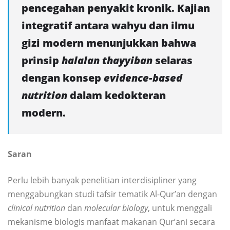
pencegahan penyakit kronik. Kajian
integratif antara wahyu dan ilmu
gizi modern menunjukkan bahwa
prinsip
halalan thayyiban
selaras
dengan konsep
evidence-based
nutrition
dalam kedokteran
modern.
Saran
Perlu lebih banyak penelitian interdisipliner yang
menggabungkan studi tafsir tematik Al-Qur’an dengan
clinical nutrition
dan
molecular biology
, untuk menggali
mekanisme biologis manfaat makanan Qur’ani secara