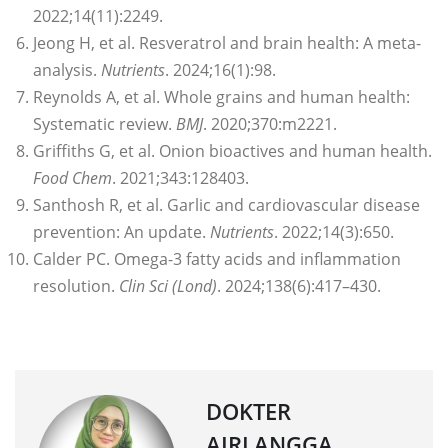
2022;14(11):2249.
Jeong H, et al. Resveratrol and brain health: A meta-
analysis.
Nutrients
. 2024;16(1):98.
Reynolds A, et al. Whole grains and human health:
Systematic review.
BMJ
. 2020;370:m2221.
Griffiths G, et al. Onion bioactives and human health.
Food Chem
. 2021;343:128403.
Santhosh R, et al. Garlic and cardiovascular disease
prevention: An update.
Nutrients
. 2022;14(3):650.
Calder PC. Omega-3 fatty acids and inflammation
resolution.
Clin Sci (Lond)
. 2024;138(6):417–430.
DOKTER
AIRLANGGA