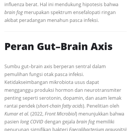
influenza berat. Hal ini mendukung hipotesis bahwa
brain fog
merupakan spektrum ensefalopati ringan
akibat peradangan menahun pasca infeksi.
Peran Gut–Brain Axis
Sumbu gut–brain axis berperan sentral dalam
pemulihan fungsi otak pasca infeksi.
Ketidakseimbangan mikrobiota usus dapat
mengganggu produksi hormon dan neurotransmiter
penting seperti serotonin, dopamin, dan asam lemak
rantai pendek (
short-chain fatty acids
). Penelitian oleh
Kumar et al.
(2022,
Front Microbiol
) menunjukkan bahwa
pasien
long COVID
dengan gejala
brain fog
memiliki
penurunan signifikan bakteri
Faecalibacterium prausnitzii