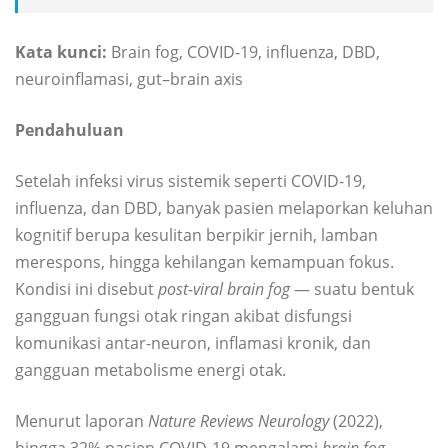
Kata kunci:
Brain fog, COVID-19, influenza, DBD,
neuroinflamasi, gut–brain axis
Pendahuluan
Setelah infeksi virus sistemik seperti COVID-19,
influenza, dan DBD, banyak pasien melaporkan keluhan
kognitif berupa kesulitan berpikir jernih, lamban
merespons, hingga kehilangan kemampuan fokus.
Kondisi ini disebut
post-viral brain fog
— suatu bentuk
gangguan fungsi otak ringan akibat disfungsi
komunikasi antar-neuron, inflamasi kronik, dan
gangguan metabolisme energi otak.
Menurut laporan
Nature Reviews Neurology
(2022),
hingga 32% pasien COVID-19 mengalami
brain fog