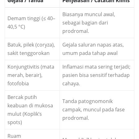
Gejala / Tanda
Penjelasan / Catatan Klinis
Biasanya muncul awal,
Demam tinggi (≤ 40–
sebagai bagian dari
40,5 °C)
prodromal.
Batuk, pilek (coryza),
Gejala saluran napas atas,
sakit tenggorokan
umum pada tahap awal
Konjungtivitis (mata
Inflamasi mata sering terjadi;
merah, berair),
pasien bisa sensitif terhadap
fotofobia
cahaya.
Bercak putih
Tanda patognomonik
keabuan di mukosa
campak, muncul pada fase
mulut (Koplik’s
prodromal.
spots)
Ruam