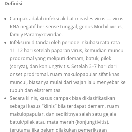
Definisi
Campak adalah infeksi akibat measles virus — virus
RNA negatif ber-sense tunggal, genus Morbillivirus,
family Paramyxoviridae.
Infeksi ini ditandai oleh periode inkubasi rata-rata
11–12 hari setelah paparan virus, kemudian muncul
prodromal yang meliputi demam, batuk, pilek
(coryza), dan konjungtivitis. Setelah 3–7 hari dari
onset prodromal, ruam makulopapular sifat khas
muncul, biasanya mulai dari wajah lalu menyebar ke
tubuh dan ekstremitas.
Secara klinis, kasus campak bisa diklasifikasikan
sebagai kasus “klinis” bila terdapat demam, ruam
makulopapular, dan sedikitnya salah satu gejala
batuk/pilek atau mata merah (konjungtivitis),
terutama jika belum dilakukan pemeriksaan