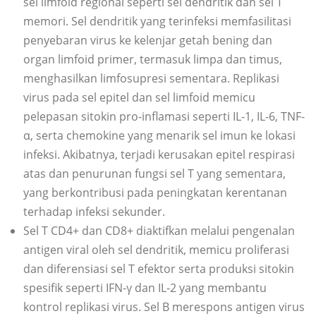
sel limfoid regional seperti sel dendritik dan sel T
memori. Sel dendritik yang terinfeksi memfasilitasi
penyebaran virus ke kelenjar getah bening dan
organ limfoid primer, termasuk limpa dan timus,
menghasilkan limfosupresi sementara. Replikasi
virus pada sel epitel dan sel limfoid memicu
pelepasan sitokin pro-inflamasi seperti IL-1, IL-6, TNF-
α, serta chemokine yang menarik sel imun ke lokasi
infeksi. Akibatnya, terjadi kerusakan epitel respirasi
atas dan penurunan fungsi sel T yang sementara,
yang berkontribusi pada peningkatan kerentanan
terhadap infeksi sekunder.
Sel T CD4+ dan CD8+ diaktifkan melalui pengenalan
antigen viral oleh sel dendritik, memicu proliferasi
dan diferensiasi sel T efektor serta produksi sitokin
spesifik seperti IFN-γ dan IL-2 yang membantu
kontrol replikasi virus. Sel B merespons antigen virus