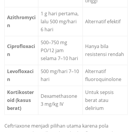
tinggi
1 g hari pertama,
Azithromyci
lalu 500 mg/hari
Alternatif efektif
n
6 hari
500–750 mg
Ciprofloxaci
Hanya bila
PO/12 jam
n
resistensi rendah
selama 7–10 hari
Levofloxaci
500 mg/hari 7–10
Alternatif
n
hari
fluoroquinolone
Kortikoster
Untuk sepsis
Dexamethasone
oid (kasus
berat atau
3 mg/kg IV
berat)
delirium
Ceftriaxone menjadi pilihan utama karena pola