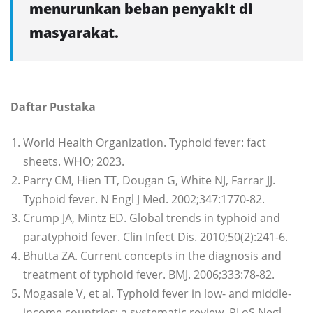
menurunkan beban penyakit di
masyarakat.
Daftar Pustaka
World Health Organization. Typhoid fever: fact
sheets. WHO; 2023.
Parry CM, Hien TT, Dougan G, White NJ, Farrar JJ.
Typhoid fever. N Engl J Med. 2002;347:1770-82.
Crump JA, Mintz ED. Global trends in typhoid and
paratyphoid fever. Clin Infect Dis. 2010;50(2):241-6.
Bhutta ZA. Current concepts in the diagnosis and
treatment of typhoid fever. BMJ. 2006;333:78-82.
Mogasale V, et al. Typhoid fever in low- and middle-
income countries: a systematic review. PLoS Negl