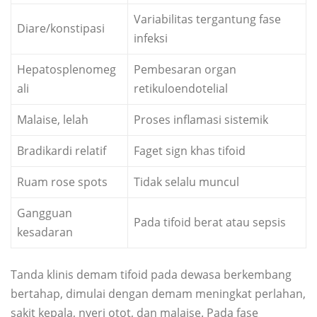
Variabilitas tergantung fase
Diare/konstipasi
infeksi
Hepatosplenomeg
Pembesaran organ
ali
retikuloendotelial
Malaise, lelah
Proses inflamasi sistemik
Bradikardi relatif
Faget sign khas tifoid
Ruam rose spots
Tidak selalu muncul
Gangguan
Pada tifoid berat atau sepsis
kesadaran
Tanda klinis demam tifoid pada dewasa berkembang
bertahap, dimulai dengan demam meningkat perlahan,
sakit kepala, nyeri otot, dan malaise. Pada fase