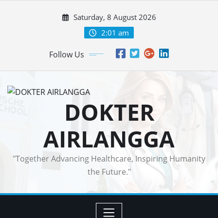
Skip
Saturday, 8 August 2026
to
content
2:01 am
Follow Us
DOKTER
AIRLANGGA
"Together Advancing Healthcare, Inspiring Humanity
the Future."