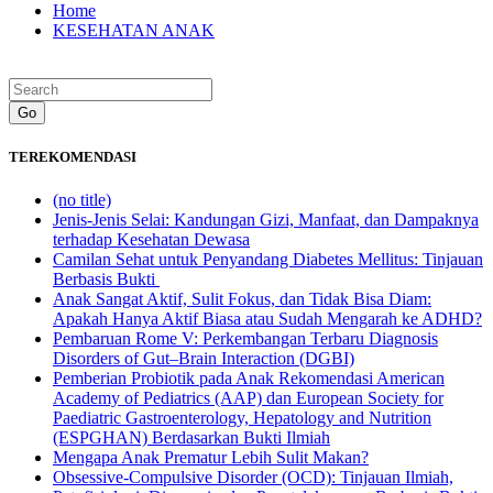
Home
KESEHATAN ANAK
Go
TEREKOMENDASI
(no title)
Jenis-Jenis Selai: Kandungan Gizi, Manfaat, dan Dampaknya
terhadap Kesehatan Dewasa
Camilan Sehat untuk Penyandang Diabetes Mellitus: Tinjauan
Berbasis Bukti
Anak Sangat Aktif, Sulit Fokus, dan Tidak Bisa Diam:
Apakah Hanya Aktif Biasa atau Sudah Mengarah ke ADHD?
Pembaruan Rome V: Perkembangan Terbaru Diagnosis
Disorders of Gut–Brain Interaction (DGBI)
Pemberian Probiotik pada Anak Rekomendasi American
Academy of Pediatrics (AAP) dan European Society for
Paediatric Gastroenterology, Hepatology and Nutrition
(ESPGHAN) Berdasarkan Bukti Ilmiah
Mengapa Anak Prematur Lebih Sulit Makan?
Obsessive-Compulsive Disorder (OCD): Tinjauan Ilmiah,