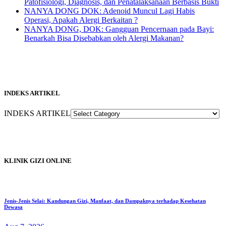
Patofisiologi, Diagnosis, dan Penatalaksanaan Berbasis Bukti
NANYA DONG DOK: Adenoid Muncul Lagi Habis
Operasi, Apakah Alergi Berkaitan ?
NANYA DONG, DOK: Gangguan Pencernaan pada Bayi:
Benarkah Bisa Disebabkan oleh Alergi Makanan?
INDEKS ARTIKEL
INDEKS ARTIKEL
KLINIK GIZI ONLINE
Jenis-Jenis Selai: Kandungan Gizi, Manfaat, dan Dampaknya terhadap Kesehatan
Dewasa