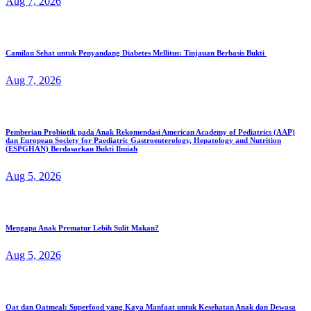
Aug 7, 2026
Camilan Sehat untuk Penyandang Diabetes Mellitus: Tinjauan Berbasis Bukti
Aug 7, 2026
Pemberian Probiotik pada Anak Rekomendasi American Academy of Pediatrics (AAP)
dan European Society for Paediatric Gastroenterology, Hepatology and Nutrition
(ESPGHAN) Berdasarkan Bukti Ilmiah
Aug 5, 2026
Mengapa Anak Prematur Lebih Sulit Makan?
Aug 5, 2026
Oat dan Oatmeal: Superfood yang Kaya Manfaat untuk Kesehatan Anak dan Dewasa