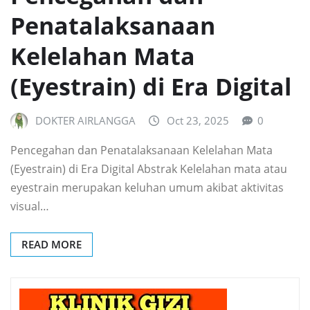
Penatalaksanaan
Kelelahan Mata
(Eyestrain) di Era Digital
DOKTER AIRLANGGA
Oct 23, 2025
0
Pencegahan dan Penatalaksanaan Kelelahan Mata
(Eyestrain) di Era Digital Abstrak Kelelahan mata atau
eyestrain merupakan keluhan umum akibat aktivitas
visual…
READ MORE