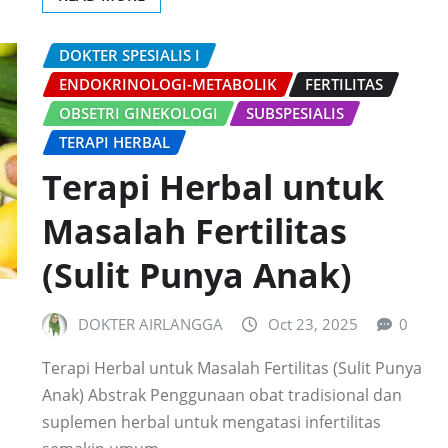
DOKTER SPESIALIS I
ENDOKRINOLOGI-METABOLIK
FERTILITAS
OBSETRI GINEKOLOGI
SUBSPESIALIS
TERAPI HERBAL
Terapi Herbal untuk
Masalah Fertilitas
(Sulit Punya Anak)
DOKTER AIRLANGGA
Oct 23, 2025
0
Terapi Herbal untuk Masalah Fertilitas (Sulit Punya
Anak) Abstrak Penggunaan obat tradisional dan
suplemen herbal untuk mengatasi infertilitas