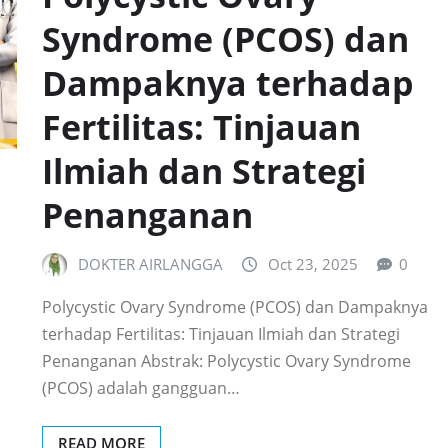
Syndrome (PCOS) dan
Dampaknya terhadap
Fertilitas: Tinjauan
Ilmiah dan Strategi
Penanganan
DOKTER AIRLANGGA
Oct 23, 2025
0
Polycystic Ovary Syndrome (PCOS) dan Dampaknya
terhadap Fertilitas: Tinjauan Ilmiah dan Strategi
Penanganan Abstrak: Polycystic Ovary Syndrome
(PCOS) adalah gangguan…
READ MORE