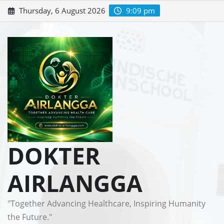
Skip
Thursday, 6 August 2026
9:09 pm
to
content
DOKTER
AIRLANGGA
"Together Advancing Healthcare, Inspiring Humanity
the Future."