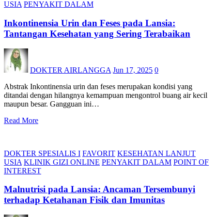
USIA
PENYAKIT DALAM
Inkontinensia Urin dan Feses pada Lansia:
Tantangan Kesehatan yang Sering Terabaikan
DOKTER AIRLANGGA
Jun 17, 2025
0
Abstrak Inkontinensia urin dan feses merupakan kondisi yang
ditandai dengan hilangnya kemampuan mengontrol buang air kecil
maupun besar. Gangguan ini…
Read More
DOKTER SPESIALIS I
FAVORIT
KESEHATAN LANJUT
USIA
KLINIK GIZI ONLINE
PENYAKIT DALAM
POINT OF
INTEREST
Malnutrisi pada Lansia: Ancaman Tersembunyi
terhadap Ketahanan Fisik dan Imunitas