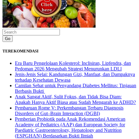
Go
TEREKOMENDASI
Era Baru Pengelolaan Kolesterol: Inclisiran, Lipfendra, dan
Pedoman 2026 Mengubah Strategi Menurunkan LDLl
Jenis-Jenis Selai: Kandungan Gizi, Manfaat, dan Dampaknya
terhadap Kesehatan Dewasa
Camilan Sehat untuk Penyandang Diabetes Mellitus: Tinjauan
Berbasis Bukti
Anak Sangat Aktif, Sulit Fokus, dan Tidak Bisa Diam:
Apakah Hanya Aktif Biasa atau Sudah Mengarah ke ADHD?
Pembaruan Rome V: Perkembangan Terbaru Diagnosis
Disorders of Gut–Brain Interaction (DGBI)
Pemberian Probiotik pada Anak Rekomendasi American
Academy of Pediatrics (AAP) dan European Society for
Paediatric Gastroenterology, Hepatology and Nutrition
(ESPGHAN) Berdasarkan Bukti Ilmiah