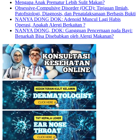
Mengapa Anak Prematur Lebih Sulit Makan?
Obsessive-Compulsive Disorder (OCD): Tinjauan Ilmiah,
Patofisiologi, Diagnosis, dan Penatalaksanaan Berbasis Bukti
NANYA DONG DOK: Adenoid Muncul Lagi Habis
Operasi, Apakah Alergi Berkaitan ?
NANYA DONG, DOK: Gangguan Pencernaan pada Bayi:
Benarkah Bisa Disebabkan oleh Alergi Makanan?