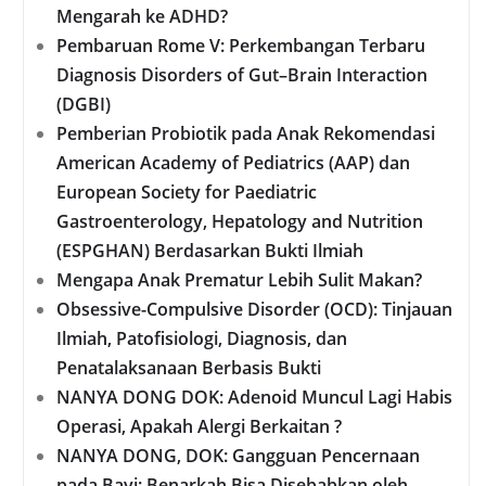
Mengarah ke ADHD?
Pembaruan Rome V: Perkembangan Terbaru
Diagnosis Disorders of Gut–Brain Interaction
(DGBI)
Pemberian Probiotik pada Anak Rekomendasi
American Academy of Pediatrics (AAP) dan
European Society for Paediatric
Gastroenterology, Hepatology and Nutrition
(ESPGHAN) Berdasarkan Bukti Ilmiah
Mengapa Anak Prematur Lebih Sulit Makan?
Obsessive-Compulsive Disorder (OCD): Tinjauan
Ilmiah, Patofisiologi, Diagnosis, dan
Penatalaksanaan Berbasis Bukti
NANYA DONG DOK: Adenoid Muncul Lagi Habis
Operasi, Apakah Alergi Berkaitan ?
NANYA DONG, DOK: Gangguan Pencernaan
pada Bayi: Benarkah Bisa Disebabkan oleh