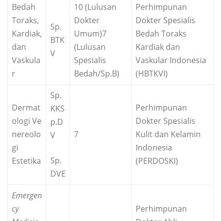
Bedah
10 (Lulusan
Perhimpunan
Toraks,
Dokter
Dokter Spesialis
Sp.
Kardiak,
Umum)7
Bedah Toraks
BTK
dan
(Lulusan
Kardiak dan
V
Vaskula
Spesialis
Vaskular Indonesia
r
Bedah/Sp.B)
(HBTKVI)
Sp.
Dermat
Perhimpunan
KKS
ologi Ve
Dokter Spesialis
p.D
nereolo
7
Kulit dan Kelamin
V
gi
Indonesia
Sp.
Estetika
(PERDOSKI)
DVE
Emergen
cy
Perhimpunan