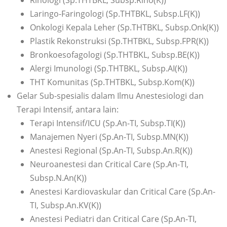
Rinologi (Sp.THTBKL, Subsp.Rino(K))
Laringo-Faringologi (Sp.THTBKL, Subsp.LF(K))
Onkologi Kepala Leher (Sp.THTBKL, Subsp.Onk(K))
Plastik Rekonstruksi (Sp.THTBKL, Subsp.FPR(K))
Bronkoesofagologi (Sp.THTBKL, Subsp.BE(K))
Alergi Imunologi (Sp.THTBKL, Subsp.AI(K))
THT Komunitas (Sp.THTBKL, Subsp.Kom(K))
Gelar Sub-spesialis dalam Ilmu Anestesiologi dan
Terapi Intensif, antara lain:
Terapi Intensif/ICU (Sp.An-TI, Subsp.TI(K))
Manajemen Nyeri (Sp.An-TI, Subsp.MN(K))
Anestesi Regional (Sp.An-TI, Subsp.An.R(K))
Neuroanestesi dan Critical Care (Sp.An-TI,
Subsp.N.An(K))
Anestesi Kardiovaskular dan Critical Care (Sp.An-
TI, Subsp.An.KV(K))
Anestesi Pediatri dan Critical Care (Sp.An-TI,