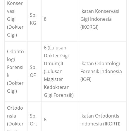
Konser
vasi
Ikatan Konservasi
Sp.
Gigi
8
Gigi Indonesia
KG
(Dokter
(IKORGI)
Gigi)
6 (Lulusan
Odonto
Dokter Gigi
logi
Umum)4
Ikatan Odontologi
Forensi
Sp.
(Lulusan
Forensik Indonesia
k
OF
Magister
(IOFI)
(Dokter
Kedokteran
Gigi)
Gigi Forensik)
Ortodo
nsia
Sp.
Ikatan Ortodontis
6
(Dokter
Ort
Indonesia (IKORTI)