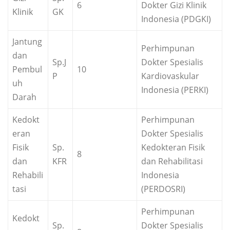
6
Dokter Gizi Klinik
Klinik
GK
Indonesia (PDGKI)
Jantung
Perhimpunan
dan
Sp.J
Dokter Spesialis
Pembul
10
P
Kardiovaskular
uh
Indonesia (PERKI)
Darah
Kedokt
Perhimpunan
eran
Dokter Spesialis
Fisik
Sp.
Kedokteran Fisik
8
dan
KFR
dan Rehabilitasi
Rehabili
Indonesia
tasi
(PERDOSRI)
Perhimpunan
Kedokt
Sp.
Dokter Spesialis