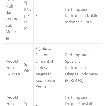
Sp.
Nuklir
KNS
Perhimpunan
dan
p.K
8
Kedokteran Nuklir
Terano
NT
Indonesia (PKNI)
stik
M
Molekul
er
6 (Lulusan
Dokter
Perhimpunan
Kedokt
Umum), 4
Spesialis
Sp.
eran
(Lulusan
Kedokteran
Ok
Okupasi
Magister
Okupasi Indonesia
Kedokteran
(PERDOKI)
Kerja)
Kedokt
Perhimpunan
eran
Sp.
Dokter Spesialis