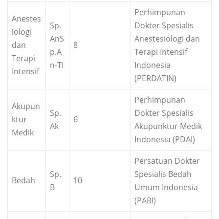
Perhimpunan
Anestes
Sp.
Dokter Spesialis
iologi
AnS
Anestesiologi dan
dan
8
p.A
Terapi Intensif
Terapi
n-TI
Indonesia
Intensif
(PERDATIN)
Perhimpunan
Akupun
Sp.
Dokter Spesialis
ktur
6
Ak
Akupunktur Medik
Medik
Indonesia (PDAI)
Persatuan Dokter
Sp.
Spesialis Bedah
Bedah
10
B
Umum Indonesia
(PABI)