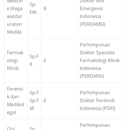
Medicin
Dokter Ahli
Sp.
e
(Kega
8
Emergensi
EM
watdar
Indonesia
uratan
(PERDAMSI)
Medik)
Perhimpunan
Farmak
Dokter Spesialis
Sp.F
ologi
6
Farmakologi Klinik
K
Klinik
Indonesia
(PERDAFKI)
Forensi
Sp.F
Perhimpunan
k dan
Sp.F
6
Dokter Forensik
Medikol
M
Indonesia (PDFI)
egal
Perhimpunan
Gizi
Sp.