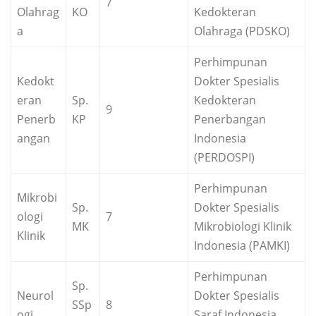
7
Olahrag
KO
Kedokteran
a
Olahraga (PDSKO)
Perhimpunan
Kedokt
Dokter Spesialis
eran
Sp.
Kedokteran
9
Penerb
KP
Penerbangan
angan
Indonesia
(PERDOSPI)
Perhimpunan
Mikrobi
Sp.
Dokter Spesialis
ologi
7
MK
Mikrobiologi Klinik
Klinik
Indonesia (PAMKI)
Perhimpunan
Sp.
Neurol
Dokter Spesialis
SSp
8
ogi
Saraf Indonesia