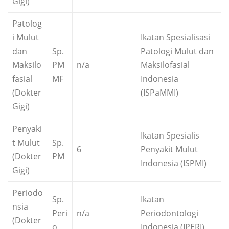
Gigi)
Patolog
i Mulut
Ikatan Spesialisasi
dan
Sp.
Patologi Mulut dan
Maksilo
PM
n/a
Maksilofasial
fasial
MF
Indonesia
(Dokter
(ISPaMMI)
Gigi)
Penyaki
Ikatan Spesialis
t Mulut
Sp.
6
Penyakit Mulut
(Dokter
PM
Indonesia (ISPMI)
Gigi)
Periodo
Sp.
Ikatan
nsia
Peri
n/a
Periodontologi
(Dokter
o
Indonesia (IPERI)