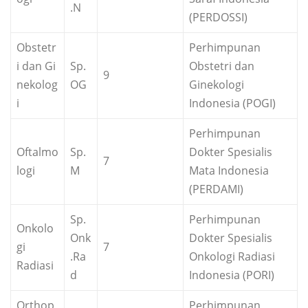
.N
(PERDOSSI)
Obstetr
Perhimpunan
i dan Gi
Sp.
Obstetri dan
9
nekolog
OG
Ginekologi
i
Indonesia (POGI)
Perhimpunan
Oftalmo
Sp.
Dokter Spesialis
7
logi
M
Mata Indonesia
(PERDAMI)
Sp.
Perhimpunan
Onkolo
Onk
Dokter Spesialis
gi
7
.Ra
Onkologi Radiasi
Radiasi
d
Indonesia (PORI)
Orthop
Perhimpunan