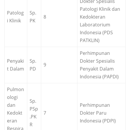
Dokter Spesialis
Patologi Klinik dan
Patolog
Sp.
8
Kedokteran
i Klinik
PK
Laboratorium
Indonesia (PDS
PATKLIN)
Perhimpunan
Penyaki
Sp.
Dokter Spesialis
9
t Dalam
PD
Penyakit Dalam
Indonesia (PAPDI)
Pulmon
ologi
Sp.
dan
Perhimpunan
PSp
Kedokt
7
Dokter Paru
.PK
eran
Indonesia (PDPI)
R
Respira