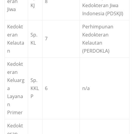
eran
8
KJ
Kedokteran Jiwa
Jiwa
Indonesia (PDSKJI)
Kedokt
Perhimpunan
eran
Sp.
Kedokteran
7
Kelauta
KL
Kelautan
n
(PERDOKLA)
Kedokt
eran
Keluarg
Sp.
a
KKL
6
n/a
Layana
P
n
Primer
Kedokt
eran