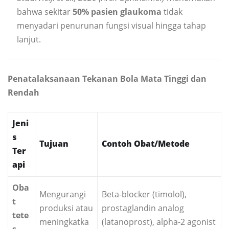
bahwa sekitar
50% pasien glaukoma
tidak
menyadari penurunan fungsi visual hingga tahap
lanjut.
Penatalaksanaan Tekanan Bola Mata Tinggi dan
Rendah
Jeni
s
Tujuan
Contoh Obat/Metode
Ter
api
Oba
Mengurangi
Beta-blocker (timolol),
t
produksi atau
prostaglandin analog
tete
meningkatka
(latanoprost), alpha-2 agonist