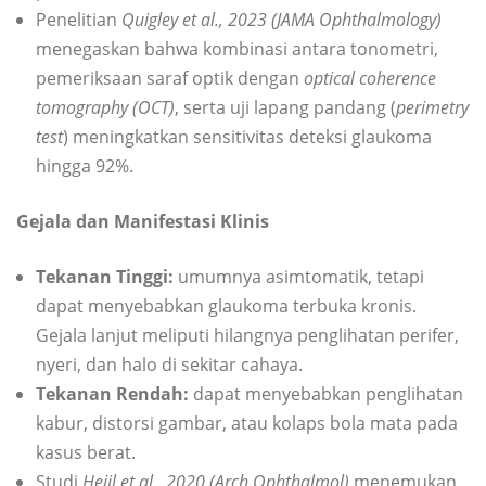
Penelitian
Quigley et al., 2023 (JAMA Ophthalmology)
menegaskan bahwa kombinasi antara tonometri,
pemeriksaan saraf optik dengan
optical coherence
tomography (OCT)
, serta uji lapang pandang (
perimetry
test
) meningkatkan sensitivitas deteksi glaukoma
hingga 92%.
Gejala dan Manifestasi Klinis
Tekanan Tinggi:
umumnya asimtomatik, tetapi
dapat menyebabkan glaukoma terbuka kronis.
Gejala lanjut meliputi hilangnya penglihatan perifer,
nyeri, dan halo di sekitar cahaya.
Tekanan Rendah:
dapat menyebabkan penglihatan
kabur, distorsi gambar, atau kolaps bola mata pada
kasus berat.
Studi
Heijl et al., 2020 (Arch Ophthalmol)
menemukan