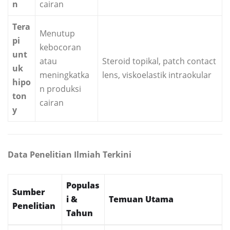
n
cairan
Tera
Menutup
pi
kebocoran
unt
atau
Steroid topikal, patch contact
uk
meningkatka
lens, viskoelastik intraokular
hipo
n produksi
ton
cairan
y
Data Penelitian Ilmiah Terkini
Populas
Sumber
i &
Temuan Utama
Penelitian
Tahun