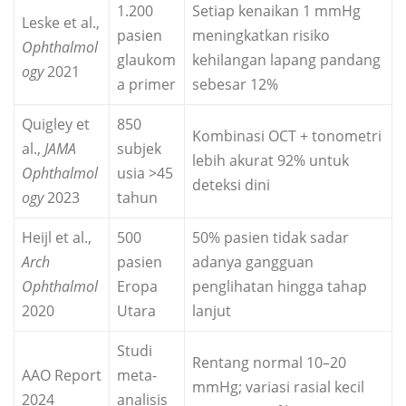
1.200
Setiap kenaikan 1 mmHg
Leske et al.,
pasien
meningkatkan risiko
Ophthalmol
glaukom
kehilangan lapang pandang
ogy
2021
a primer
sebesar 12%
Quigley et
850
Kombinasi OCT + tonometri
al.,
JAMA
subjek
lebih akurat 92% untuk
Ophthalmol
usia >45
deteksi dini
ogy
2023
tahun
Heijl et al.,
500
50% pasien tidak sadar
Arch
pasien
adanya gangguan
Ophthalmol
Eropa
penglihatan hingga tahap
2020
Utara
lanjut
Studi
Rentang normal 10–20
AAO Report
meta-
mmHg; variasi rasial kecil
2024
analisis