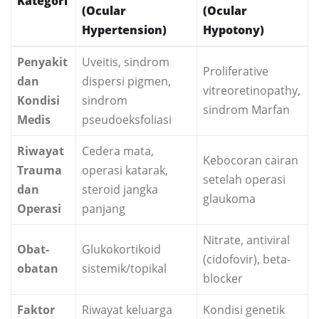
Kategori
(Ocular
(Ocular
Hypertension)
Hypotony)
Penyakit
Uveitis, sindrom
Proliferative
dan
dispersi pigmen,
vitreoretinopathy,
Kondisi
sindrom
sindrom Marfan
Medis
pseudoeksfoliasi
Riwayat
Cedera mata,
Kebocoran cairan
Trauma
operasi katarak,
setelah operasi
dan
steroid jangka
glaukoma
Operasi
panjang
Nitrate, antiviral
Obat-
Glukokortikoid
(cidofovir), beta-
obatan
sistemik/topikal
blocker
Faktor
Riwayat keluarga
Kondisi genetik