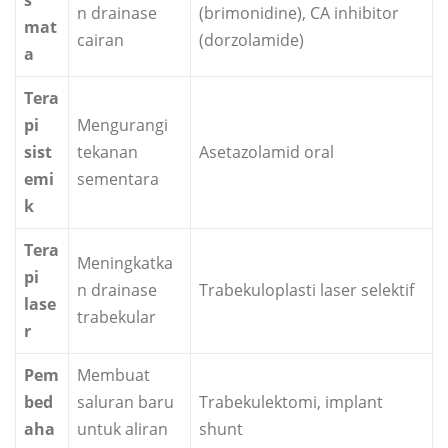
s
n drainase
(brimonidine), CA inhibitor
mat
cairan
(dorzolamide)
a
Tera
pi
Mengurangi
sist
tekanan
Asetazolamid oral
emi
sementara
k
Tera
Meningkatka
pi
n drainase
Trabekuloplasti laser selektif
lase
trabekular
r
Pem
Membuat
bed
saluran baru
Trabekulektomi, implant
aha
untuk aliran
shunt