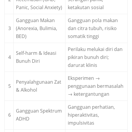
Panic, Social Anxiety)
ketakutan sosial
Gangguan Makan
Gangguan pola makan
3
(Anorexia, Bulimia,
dan citra tubuh, risiko
BED)
somatik tinggi
Perilaku melukai diri dan
Self-harm & Ideasi
4
pikiran bunuh diri;
Bunuh Diri
darurat klinis
Eksperimen →
Penyalahgunaan Zat
5
penggunaan bermasalah
& Alkohol
→ ketergantungan
Gangguan perhatian,
Gangguan Spektrum
6
hiperaktivitas,
ADHD
impulsivitas