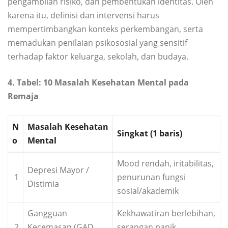
pengambilan risiko, dan pembentukan identitas. Oleh
karena itu, definisi dan intervensi harus
mempertimbangkan konteks perkembangan, serta
memadukan penilaian psikososial yang sensitif
terhadap faktor keluarga, sekolah, dan budaya.
4. Tabel: 10 Masalah Kesehatan Mental pada
Remaja
N
Masalah Kesehatan
Singkat (1 baris)
o
Mental
Mood rendah, iritabilitas,
Depresi Mayor /
1
penurunan fungsi
Distimia
sosial/akademik
Gangguan
Kekhawatiran berlebihan,
2
Kecemasan (GAD,
serangan panik,