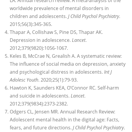
LA. Annual research review: A meta-analysis of the
worldwide prevalence of mental disorders in
children and adolescents.
J Child Psychol Psychiatry
.
2015;56(3):345-365.
Thapar A, Collishaw S, Pine DS, Thapar AK.
Depression in adolescence.
Lancet
.
2012;379(9820):1056-1067.
Keles B, McCrae N, Grealish A. A systematic review:
The influence of social media on depression, anxiety
and psychological distress in adolescents.
Int J
Adolesc Youth
. 2020;25(1):79-93.
Hawton K, Saunders KEA, O’Connor RC. Self-harm
and suicide in adolescents.
Lancet
.
2012;379(9834):2373-2382.
Odgers CL, Jensen MR. Annual Research Review:
Adolescent mental health in the digital age: Facts,
fears, and future directions.
J Child Psychol Psychiatry
.